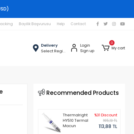
USD)
racking
Bayilik Başvurusu
Help
Contact
0
Delivery
Login
My cart
Select Region
Sign up
e
Recommended Products
Thermalright
%31 Discount
HY510 Termal
165,13 TL
Macun
113,88 TL