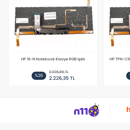
HP 16-N Notebook Klavye RGB Işıklı
HP TPN-C1
3.005,86 TL
%26
2.226,35 TL