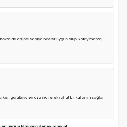
noktaları orijinal yapıya birebir uygun olup, kolay montaj
rken gürültüyü en aza indirerek rahat bir kullanım sağlar.
in en uygun klavyeyi deneyimleyin!