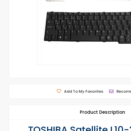
Add To My Favorites
Recom
Product Description
TOSHIBA Satellite L10