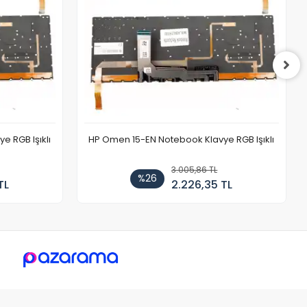
 RGB Işıklı
HP Omen 15-EN Notebook Klavye RGB Işıklı
3.005,86 TL
%26
TL
2.226,35 TL