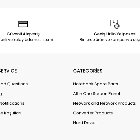
Güvenli Alışveriş
Geniş Ürün Yelpazesi
enli ve kolay ödeme sistemi
Binlerce ürün ve kampanya seç
ERVİCE
CATEGORİES
ked Questions
Notebook Spare Parts
g
All in One Screen Panel
Notifications
Network and Network Products
e Koşulları
Converter Products
Hard Drives