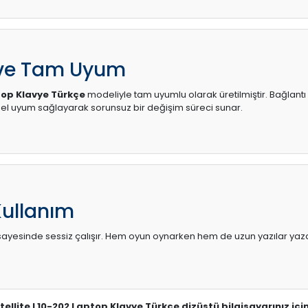
 ve Tam Uyum
top Klavye Türkçe
modeliyle tam uyumlu olarak üretilmiştir. Bağlantı 
l uyum sağlayarak sorunsuz bir değişim süreci sunar.
Kullanım
sı sayesinde sessiz çalışır. Hem oyun oynarken hem de uzun yazılar yaza
tellite L10-202 Laptop Klavye Türkçe dizüstü bilgisayarınız iç