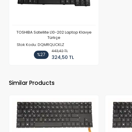
TOSHIBA Satellite L10-202 Laptop Klavye
Türkçe
Stok Kodu: DQMRQUCKLZ
443,42 TL
%27
324,50 TL
Similar Products