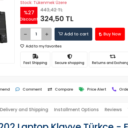
Stock: Tükenmek Üzere
443,42 TL
%27
324,50 TL
Discount
Add to cart
Buy Now
Add to my favorites
Fast Shipping
Secure shopping
Returns and Exchan
mend
Comment
Compare
Price Alert
Orde
Delivery and Shipping
Installment Options
Reviews
-202 Laptop Klavye Türkçe - 