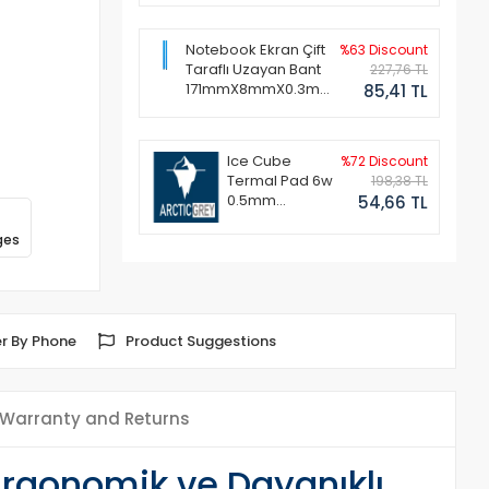
Notebook Ekran Çift
%63 Discount
Taraflı Uzayan Bant
227,76 TL
171mmX8mmX0.3mm
85,41 TL
(1 Set - 2 Adet)
Ice Cube
%72 Discount
Termal Pad 6w
198,38 TL
0.5mm
54,66 TL
50x50mm
ges
r By Phone
Product Suggestions
Warranty and Returns
Ergonomik ve Dayanıklı