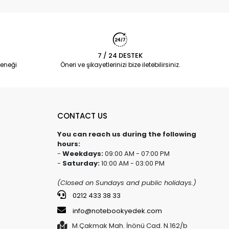
7 / 24 DESTEK
eneği
Öneri ve şikayetlerinizi bize iletebilirsiniz.
CONTACT US
You can reach us during the following
hours:
-
Weekdays:
09:00 AM - 07:00 PM
-
Saturday:
10:00 AM - 03:00 PM
(Closed on Sundays and public holidays.)
0212 433 38 33
info@notebookyedek.com
M.Çakmak Mah. İnönü Cad. N.162/b