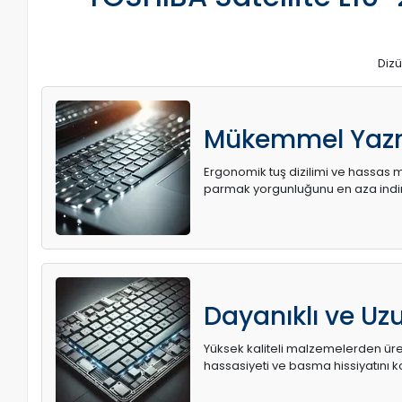
Dizü
Mükemmel Yaz
Ergonomik tuş dizilimi ve hassas me
parmak yorgunluğunu en aza indir
Dayanıklı ve U
Yüksek kaliteli malzemelerden üret
hassasiyeti ve basma hissiyatını k