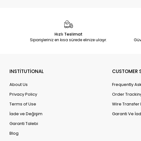
Hızlı Teslimat
Siparişleriniz en kısa sürede elinize ulaşır.
Güv
INSTİTUTİONAL
CUSTOMER S
About Us
Frequently As
Privacy Policy
Order Trackin
Terms of Use
Wire Transfer 
İade ve Değişim
Garanti Ve İad
Garanti Talebi
Blog