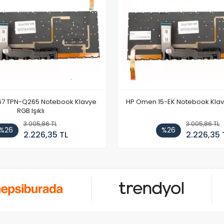
67 TPN-Q265 Notebook Klavye
HP Omen 15-EK Notebook Klavye
RGB Işıklı
3.005,86 TL
3.005,86 TL
%26
%26
2.226,35 TL
2.226,35 