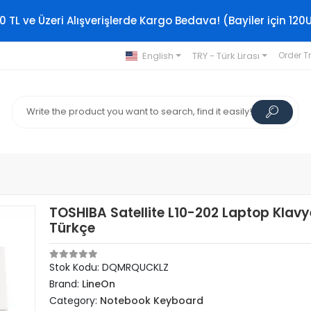
0 TL ve Üzeri Alışverişlerde Kargo Bedava! (Bayiler için 120
English
TRY - Türk Lirası
Order T
TOSHIBA Satellite L10-202 Laptop Klavy
Türkçe
Stok Kodu: DQMRQUCKLZ
Brand:
LineOn
Category:
Notebook Keyboard