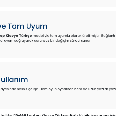
 ve Tam Uyum
top Klavye Türkçe
modeliyle tam uyumlu olarak üretilmiştir. Bağlantı 
l uyum sağlayarak sorunsuz bir değişim süreci sunar.
Kullanım
sı sayesinde sessiz çalışır. Hem oyun oynarken hem de uzun yazılar yaza
tellite L10-146 Laptop Klavye Türkçe dizüstü bilgisayarınız iç