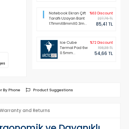
Notebook Ekran Çift
%63 Discount
Taraflı Uzayan Bant
227,76 TL
171mmX8mmX0.3mm
85,41 TL
(1 Set - 2 Adet)
Ice Cube
%72 Discount
Termal Pad 6w
198,38 TL
0.5mm
54,66 TL
50x50mm
ges
r By Phone
Product Suggestions
Warranty and Returns
Ergonomik ve Dayanıklı