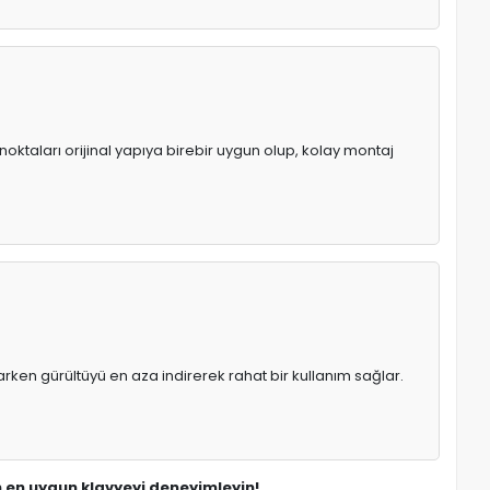
noktaları orijinal yapıya birebir uygun olup, kolay montaj
rken gürültüyü en aza indirerek rahat bir kullanım sağlar.
in en uygun klavyeyi deneyimleyin!