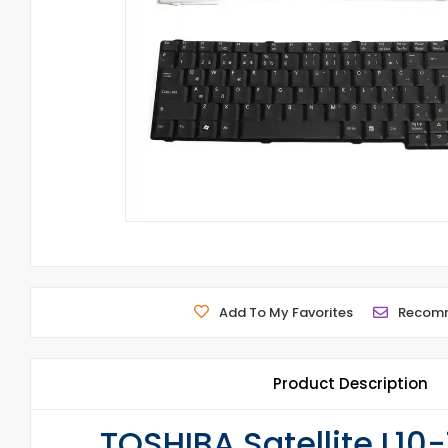
Add To My Favorites
Recom
Product Description
TOSHIBA Satellite L10