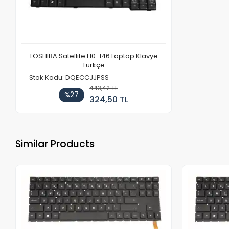
TOSHIBA Satellite L10-146 Laptop Klavye
Türkçe
Stok Kodu: DQECCJJPSS
443,42 TL
%27
324,50 TL
Similar Products