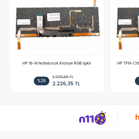
HP 16-N Notebook Klavye RGB Işıklı
HP TPN-C1
3.005,86 TL
%26
2.226,35 TL