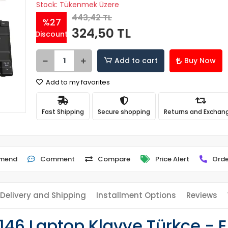
Stock: Tükenmek Üzere
443,42 TL
%27
324,50 TL
Discount
Add to cart
Buy Now
Add to my favorites
Fast Shipping
Secure shopping
Returns and Exchan
mend
Comment
Compare
Price Alert
Orde
Delivery and Shipping
Installment Options
Reviews
-146 Laptop Klavye Türkçe - 