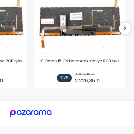
 RGB Işıklı
HP Omen 15-EN Notebook Klavye RGB Işıklı
3.005,86 TL
%26
TL
2.226,35 TL