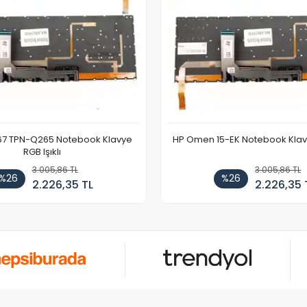
67 TPN-Q265 Notebook Klavye
HP Omen 15-EK Notebook Klavye
RGB Işıklı
3.005,86 TL
3.005,86 TL
%26
%26
2.226,35 TL
2.226,35 