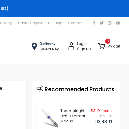
USD)
racking
Bayilik Başvurusu
Help
Contact
0
Delivery
Login
My cart
Select Region
Sign up
e
Recommended Products
Thermalright
%31 Discount
HY510 Termal
165,13 TL
Macun
113,88 TL