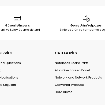
Güvenli Alışveriş
Geniş Ürün Yelpazesi
enli ve kolay ödeme sistemi
Binlerce ürün ve kampanya seç
ERVİCE
CATEGORİES
ked Questions
Notebook Spare Parts
g
All in One Screen Panel
Notifications
Network and Network Products
e Koşulları
Converter Products
Hard Drives