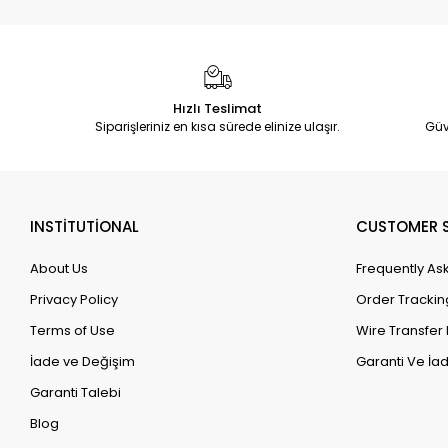
Hızlı Teslimat
Siparişleriniz en kısa sürede elinize ulaşır.
Güv
INSTİTUTİONAL
CUSTOMER S
About Us
Frequently As
Privacy Policy
Order Trackin
Terms of Use
Wire Transfer 
İade ve Değişim
Garanti Ve İad
Garanti Talebi
Blog