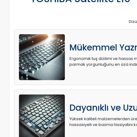
Dizü
Mükemmel Yaz
Ergonomik tuş dizilimi ve hassas me
parmak yorgunluğunu en aza indir
Dayanıklı ve U
Yüksek kaliteli malzemelerden üret
hassasiyeti ve basma hissiyatını k