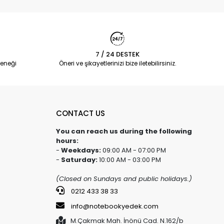
7 / 24 DESTEK
eneği
Öneri ve şikayetlerinizi bize iletebilirsiniz.
CONTACT US
You can reach us during the following
hours:
-
Weekdays:
09:00 AM - 07:00 PM
-
Saturday:
10:00 AM - 03:00 PM
(Closed on Sundays and public holidays.)
0212 433 38 33
info@notebookyedek.com
M.Çakmak Mah. İnönü Cad. N.162/b