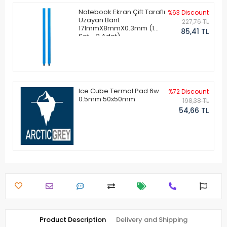
Notebook Ekran Çift Taraflı
%63 Discount
Uzayan Bant
227,76 TL
171mmX8mmX0.3mm (1
85,41 TL
Set - 2 Adet)
Ice Cube Termal Pad 6w
%72 Discount
0.5mm 50x50mm
198,38 TL
54,66 TL
Product Description
Delivery and Shipping