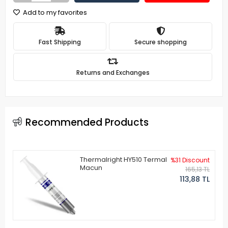
Add to my favorites
Fast Shipping
Secure shopping
Returns and Exchanges
Recommended Products
Thermalright HY510 Termal
%31 Discount
Macun
165,13 TL
113,88 TL