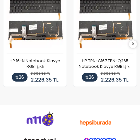
HP 16-N Notebook Klavye
HP TPN-C167 TPN-Q265
RGB Işıklı
Notebook Klavye RGB Işıklı
3.005,86 TL
3.005,86 TL
%26
%26
2.226,35 TL
2.226,35 TL