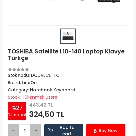
TOSHIBA Satellite L10-140 Laptop Klavye
Türkçe
Stok Kodu: DQDVECLTTC
Brand:
LineOn
Category:
Notebook Keyboard
Stock: Tükenmek Üzere
443,42 TL
%27
324,50 TL
Discount
Add to
Buy Now
cart