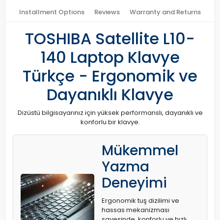
Installment Options
Reviews
Warranty and Returns
TOSHIBA Satellite L10-
140 Laptop Klavye
Türkçe - Ergonomik ve
Dayanıklı Klavye
Dizüstü bilgisayarınız için yüksek performanslı, dayanıklı ve
konforlu bir klavye.
Mükemmel
Yazma
Deneyimi
Ergonomik tuş dizilimi ve
hassas mekanizması
sayesinde, konforlu ve hızlı