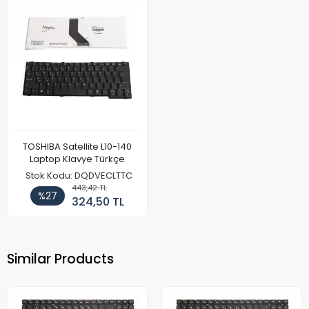
TOSHIBA Satellite L10-140
Laptop Klavye Türkçe
Stok Kodu: DQDVECLTTC
443,42 TL
%27
324,50 TL
Similar Products