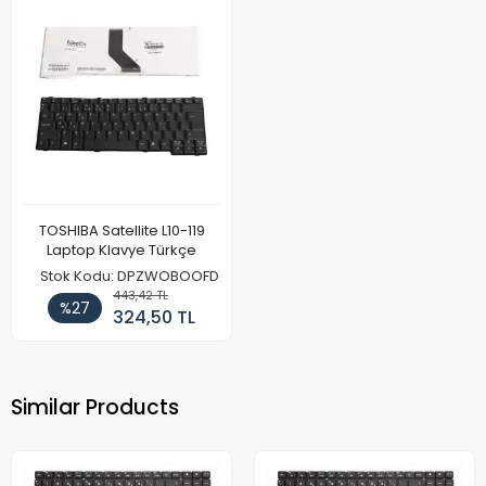
TOSHIBA Satellite L10-119
Laptop Klavye Türkçe
Stok Kodu: DPZWOBOOFD
443,42 TL
%27
324,50 TL
Similar Products