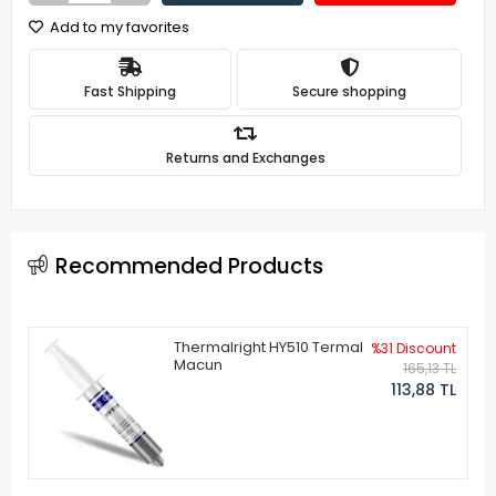
Add to my favorites
Fast Shipping
Secure shopping
Returns and Exchanges
Recommended Products
Thermalright HY510 Termal
%31 Discount
Macun
165,13 TL
113,88 TL