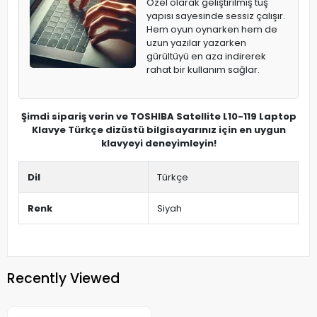
Özel olarak geliştirilmiş tuş
yapısı sayesinde sessiz çalışır.
Hem oyun oynarken hem de
uzun yazılar yazarken
gürültüyü en aza indirerek
rahat bir kullanım sağlar.
Şimdi sipariş verin ve TOSHIBA Satellite L10-119 Laptop
Klavye Türkçe dizüstü bilgisayarınız için en uygun
klavyeyi deneyimleyin!
Dil
Türkçe
Renk
Siyah
Recently Viewed