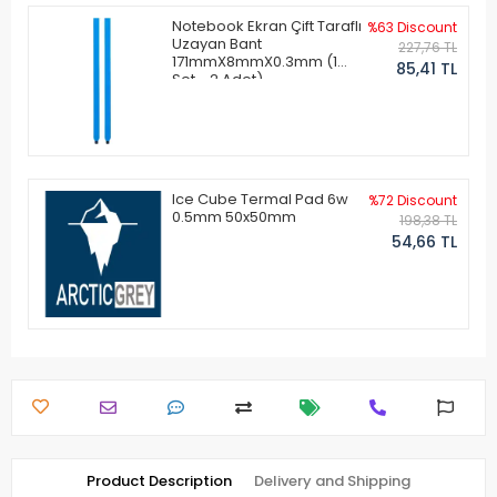
Notebook Ekran Çift Taraflı
%63 Discount
Uzayan Bant
227,76 TL
171mmX8mmX0.3mm (1
85,41 TL
Set - 2 Adet)
Ice Cube Termal Pad 6w
%72 Discount
0.5mm 50x50mm
198,38 TL
54,66 TL
Product Description
Delivery and Shipping