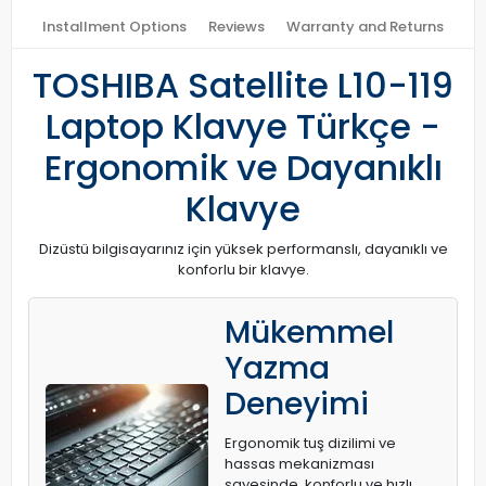
Installment Options
Reviews
Warranty and Returns
TOSHIBA Satellite L10-119
Laptop Klavye Türkçe -
Ergonomik ve Dayanıklı
Klavye
Dizüstü bilgisayarınız için yüksek performanslı, dayanıklı ve
konforlu bir klavye.
Mükemmel
Yazma
Deneyimi
Ergonomik tuş dizilimi ve
hassas mekanizması
sayesinde, konforlu ve hızlı