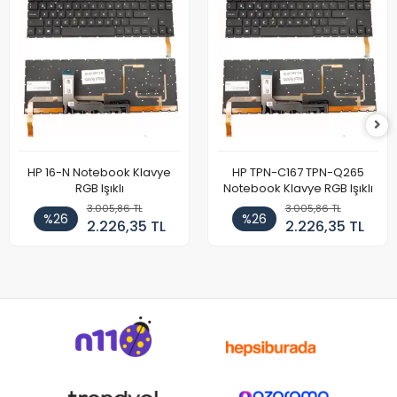
HP 16-N Notebook Klavye
HP TPN-C167 TPN-Q265
RGB Işıklı
Notebook Klavye RGB Işıklı
3.005,86 TL
3.005,86 TL
%26
%26
2.226,35 TL
2.226,35 TL