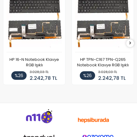
HP 16-N Notebook Klavye
HP TPN-C167 TPN-Q265
RGB Işıklı
Notebook Klavye RGB Işıklı
3.028,03 TL
3.028,03 TL
%26
%26
2.242,78 TL
2.242,78 TL