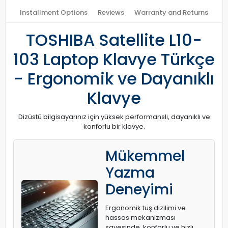
Installment Options
Reviews
Warranty and Returns
TOSHIBA Satellite L10-
103 Laptop Klavye Türkçe
- Ergonomik ve Dayanıklı
Klavye
Dizüstü bilgisayarınız için yüksek performanslı, dayanıklı ve
konforlu bir klavye.
Mükemmel
Yazma
Deneyimi
Ergonomik tuş dizilimi ve
hassas mekanizması
sayesinde, konforlu ve hızlı