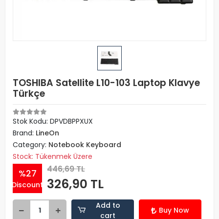
TOSHIBA Satellite L10-103 Laptop Klavye
Türkçe
Stok Kodu: DPVDBPPXUX
Brand:
LineOn
Category:
Notebook Keyboard
Stock: Tükenmek Üzere
446,69 TL
%27
326,90 TL
Discount
Add to
Buy Now
cart