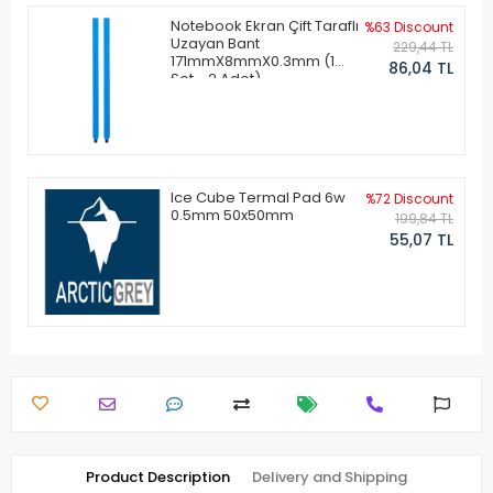
Notebook Ekran Çift Taraflı
%63 Discount
Uzayan Bant
229,44 TL
171mmX8mmX0.3mm (1
86,04 TL
Set - 2 Adet)
Ice Cube Termal Pad 6w
%72 Discount
0.5mm 50x50mm
199,84 TL
55,07 TL
Product Description
Delivery and Shipping