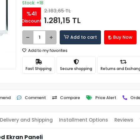
Stock: +18
2.183,65 TL
%41
1.281,15 TL
Discount
Add to cart
Buy Now
Add to my favorites
Fast Shipping
Secure shopping
Returns and Exchan
mend
Comment
Compare
Price Alert
Orde
Delivery and Shipping
Installment Options
Reviews
ed Ekran Paneli