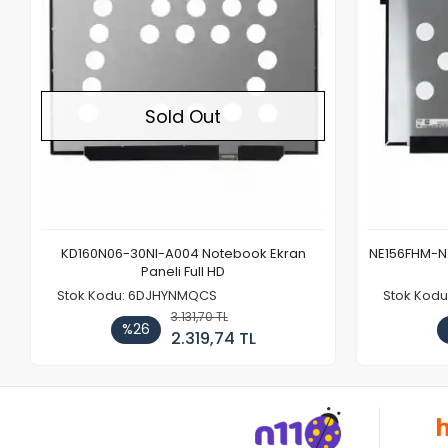
Sold Out
KD160N06-30NI-A004 Notebook Ekran
NE156FHM-NX
Paneli Full HD
Stok Kodu: 6DJHYNMQCS
Stok Kodu
3.131,70 TL
%26
2.319,74 TL