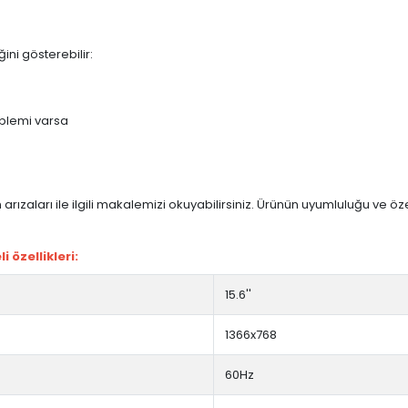
ini gösterebilir:
blemi varsa
arızaları ile ilgili makalemizi okuyabilirsiniz. Ürünün uyumluluğu ve ö
 özellikleri:
15.6''
1366x768
60Hz