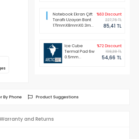
Notebook Ekran Çift
%63 Discount
Taraflı Uzayan Bant
227,76 TL
171mmX8mmX0.3mm
85,41 TL
(1 Set - 2 Adet)
Ice Cube
%72 Discount
Termal Pad 6w
198,38 TL
0.5mm
54,66 TL
50x50mm
ges
r By Phone
Product Suggestions
Warranty and Returns