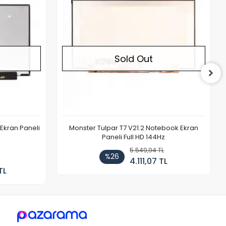
Sold Out
Ekran Paneli
Monster Tulpar T7 V21.2 Notebook Ekran
Paneli Full HD 144Hz
5.549,94 TL
%26
4.111,07 TL
TL