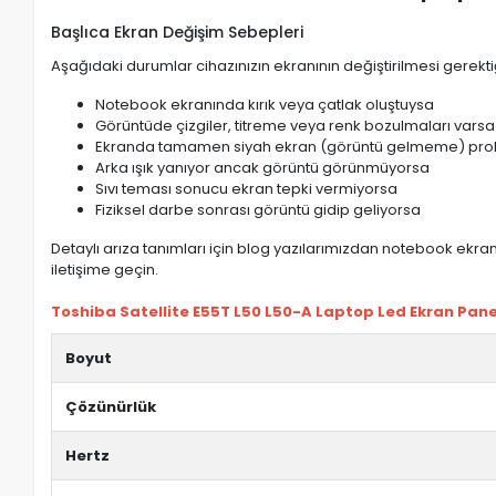
Başlıca Ekran Değişim Sebepleri
Aşağıdaki durumlar cihazınızın ekranının değiştirilmesi gerektiğ
Notebook ekranında kırık veya çatlak oluştuysa
Görüntüde çizgiler, titreme veya renk bozulmaları varsa
Ekranda tamamen siyah ekran (görüntü gelmeme) pro
Arka ışık yanıyor ancak görüntü görünmüyorsa
Sıvı teması sonucu ekran tepki vermiyorsa
Fiziksel darbe sonrası görüntü gidip geliyorsa
Detaylı arıza tanımları için blog yazılarımızdan notebook ekran 
iletişime geçin.
Toshiba Satellite E55T L50 L50-A Laptop Led Ekran Paneli
Boyut
Çözünürlük
Hertz