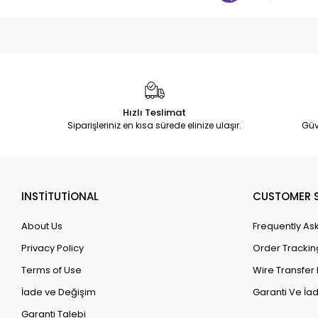
Hızlı Teslimat
Siparişleriniz en kısa sürede elinize ulaşır.
Güv
INSTİTUTİONAL
CUSTOMER S
About Us
Frequently As
Privacy Policy
Order Trackin
Terms of Use
Wire Transfer 
İade ve Değişim
Garanti Ve İad
Garanti Talebi