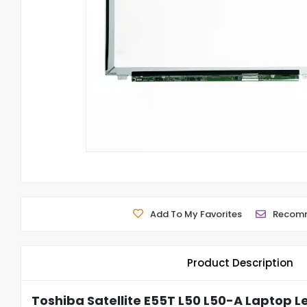
Add To My Favorites
Recom
Product Description
Toshiba Satellite E55T L50 L50-A Laptop L