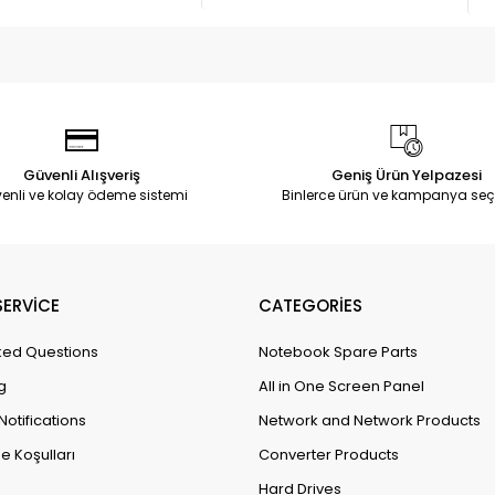
Güvenli Alışveriş
Geniş Ürün Yelpazesi
enli ve kolay ödeme sistemi
Binlerce ürün ve kampanya seç
ERVİCE
CATEGORİES
ked Questions
Notebook Spare Parts
g
All in One Screen Panel
Notifications
Network and Network Products
e Koşulları
Converter Products
Hard Drives