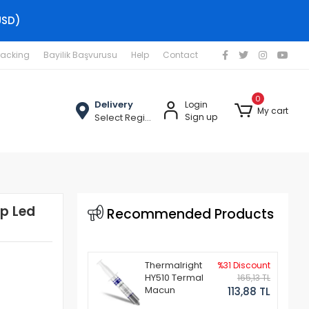
USD)
racking
Bayilik Başvurusu
Help
Contact
0
Delivery
Login
My cart
Select Region
Sign up
op Led
Recommended Products
Thermalright
%31 Discount
HY510 Termal
165,13 TL
Macun
113,88 TL