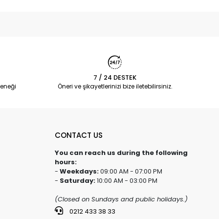
7 / 24 DESTEK
eneği
Öneri ve şikayetlerinizi bize iletebilirsiniz.
CONTACT US
You can reach us during the following
hours:
-
Weekdays:
09:00 AM - 07:00 PM
-
Saturday:
10:00 AM - 03:00 PM
(Closed on Sundays and public holidays.)
0212 433 38 33