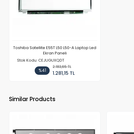
Toshiba Satellite E55T L50 L50-A Laptop Led
Ekran Paneli
Stok Kodu: CEJUGUXQDT
2.183,65 TL
%41
1.281,15 TL
Similar Products
Out of stock