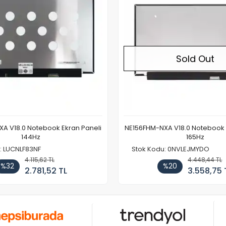
Sold Out
A V18.0 Notebook Ekran Paneli
NE156FHM-NXA V18.0 Notebook 
144Hz
165Hz
: LUCNLF83NF
Stok Kodu: 0NVLEJMYDO
4.115,62 TL
4.448,44 TL
%32
%20
2.781,52 TL
3.558,75 