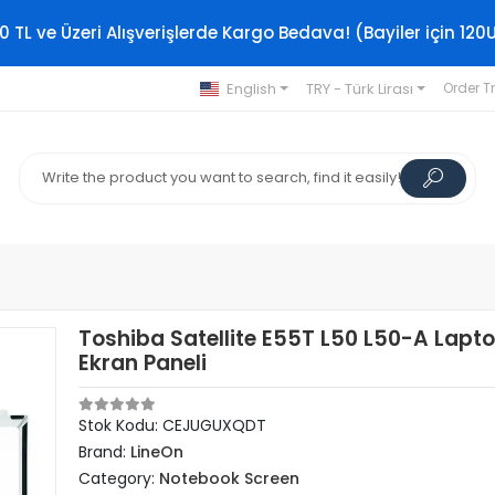
0 TL ve Üzeri Alışverişlerde Kargo Bedava! (Bayiler için 120
English
TRY - Türk Lirası
Order T
Toshiba Satellite E55T L50 L50-A Lapt
Ekran Paneli
Stok Kodu: CEJUGUXQDT
Brand:
LineOn
Category:
Notebook Screen