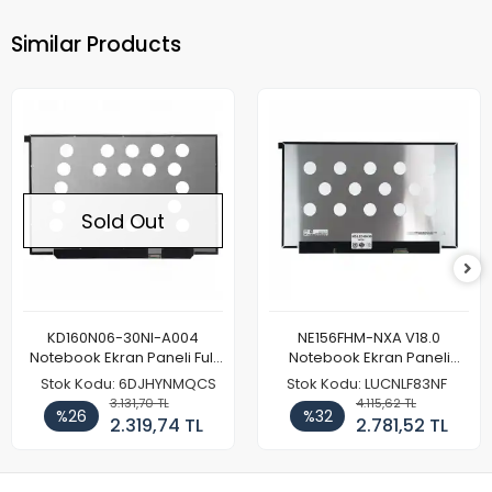
Similar Products
Sold Out
KD160N06-30NI-A004
NE156FHM-NXA V18.0
Notebook Ekran Paneli Full
Notebook Ekran Paneli
HD
144Hz
Stok Kodu: 6DJHYNMQCS
Stok Kodu: LUCNLF83NF
3.131,70 TL
4.115,62 TL
%26
%32
2.319,74 TL
2.781,52 TL