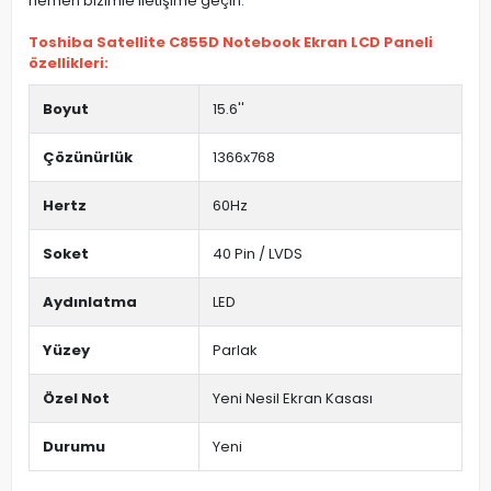
hemen bizimle iletişime geçin.
Toshiba Satellite C855D Notebook Ekran LCD Paneli
özellikleri:
Boyut
15.6''
Çözünürlük
1366x768
Hertz
60Hz
Soket
40 Pin / LVDS
Aydınlatma
LED
Yüzey
Parlak
Özel Not
Yeni Nesil Ekran Kasası
Durumu
Yeni