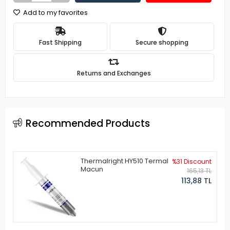
Add to my favorites
Fast Shipping
Secure shopping
Returns and Exchanges
Recommended Products
Thermalright HY510 Termal
%31 Discount
Macun
165,13 TL
113,88 TL