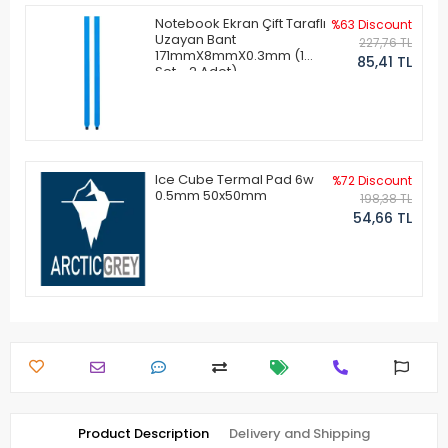
Notebook Ekran Çift Taraflı
%63 Discount
Uzayan Bant
227,76 TL
171mmX8mmX0.3mm (1
85,41 TL
Set - 2 Adet)
Ice Cube Termal Pad 6w
%72 Discount
0.5mm 50x50mm
198,38 TL
54,66 TL
Product Description
Delivery and Shipping