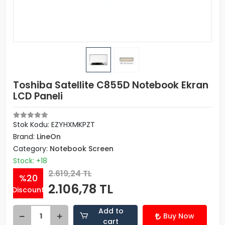
Toshiba Satellite C855D Notebook Ekran
LCD Paneli
Stok Kodu: EZYHXMKPZT
Brand:
LineOn
Category:
Notebook Screen
Stock: +18
2.619,24 TL
%20
2.106,78 TL
Discount
Add to
Buy Now
cart