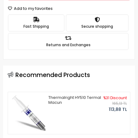
Add to my favorites
Fast Shipping
Secure shopping
Returns and Exchanges
Recommended Products
Thermalright HY510 Termal
%31 Discount
Macun
165,13 TL
113,88 TL