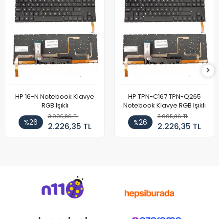
HP 16-N Notebook Klavye
HP TPN-C167 TPN-Q265
RGB Işıklı
Notebook Klavye RGB Işıklı
3.005,86 TL
3.005,86 TL
%26
%26
2.226,35 TL
2.226,35 TL