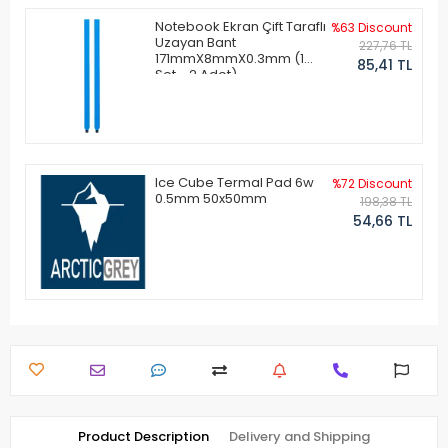
Notebook Ekran Çift Taraflı
%63 Discount
Uzayan Bant
227,76 TL
171mmX8mmX0.3mm (1
85,41 TL
Set - 2 Adet)
Ice Cube Termal Pad 6w
%72 Discount
0.5mm 50x50mm
198,38 TL
54,66 TL
Product Description
Delivery and Shipping