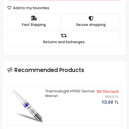
Add to my favorites
Fast Shipping
Secure shopping
Returns and Exchanges
Recommended Products
Thermalright HY510 Termal
%31 Discount
Macun
165,13 TL
113,88 TL