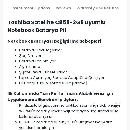
Installment Options
Reviews
Warranty and Returns
Toshiba Satellite C855-2G6 Uyumlu
Notebook Batarya Pil
Notebook Bataryası Değiştirme Sebepleri
Batarya Hızla Boşalıyor
Şarj Almıyor
Batarya Tanınmıyor
Aşırı Isınma
Şişme veya Fiziksel Hasar
Laptop Açılmıyor, Sadece Adaptörle Çalışıyor
Pil Döngüsünün Dolması (Yaşlanma)
İlk Kullanımda Tam Performans Alabilmeniz için
Uygulamanız Gereken İp Uçları :
Pili dizüstü bilgisayarınıza taktıktan sonra içindeki enerjiyi
%5-%10'a kadar yüksek enerji harcayan uygulamalar ile
kullanarak düşürün.
Pili %100'e kadar doldurun , %100'e ulaşmaz ise 1.Adımı
yeniden tekrarlaryın .