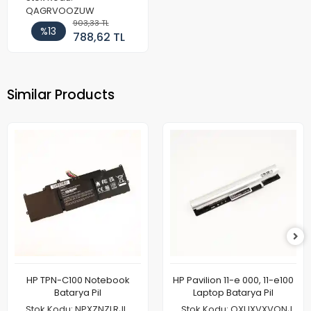
QAGRVOOZUW
903,33 TL
%13
788,62 TL
Similar Products
HP TPN-C100 Notebook
HP Pavilion 11-e 000, 11-e100
Batarya Pil
Laptop Batarya Pil
Stok Kodu: NPXZNZLRJI
Stok Kodu: OXUXVXVQNJ