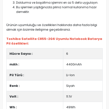
Doldurma ve boşaltma işlemini en az 5 defa uygulayın.
Bu işlemleri yaptığınızda piliniz normal kullanıma hazır
demektir.
Ürünün uyumluluğu ve özellikleri hakkında daha fazla bilgi
almak için bizimle iletişime geçebilirsiniz.
Toshiba Satellite C855-2G6 Uyumlu Notebook Batarya
Pil özellikleri:
Hücre Sayısı :
6
mAh :
4400mAh
Pil Türü :
Li-Ion
Renk :
Siyah
Volt :
11.1V
Wh :
49Wh