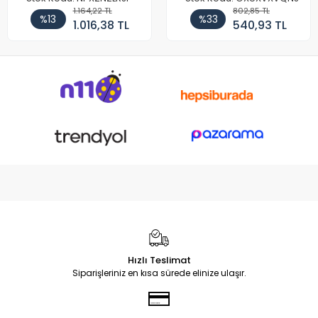
1.164,22 TL
802,85 TL
%13
%33
1.016,38 TL
540,93 TL
Hızlı Teslimat
Siparişleriniz en kısa sürede elinize ulaşır.