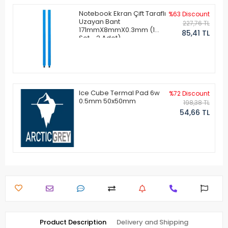
Notebook Ekran Çift Taraflı
%63 Discount
Uzayan Bant
227,76 TL
171mmX8mmX0.3mm (1
85,41 TL
Set - 2 Adet)
Ice Cube Termal Pad 6w
%72 Discount
0.5mm 50x50mm
198,38 TL
54,66 TL
Product Description
Delivery and Shipping