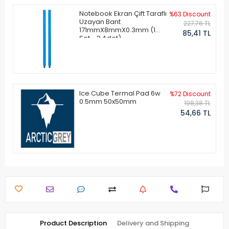
Notebook Ekran Çift Taraflı
%63 Discount
Uzayan Bant
227,76 TL
171mmX8mmX0.3mm (1
85,41 TL
Set - 2 Adet)
Ice Cube Termal Pad 6w
%72 Discount
0.5mm 50x50mm
198,38 TL
54,66 TL
Product Description
Delivery and Shipping