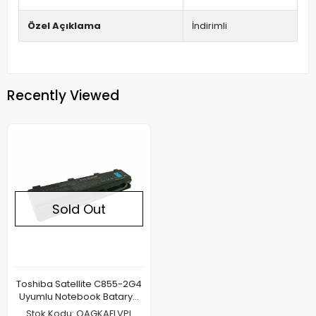
Özel Açıklama
İndirimli
Recently Viewed
Sold Out
Toshiba Satellite C855-2G4
Uyumlu Notebook Batarya
Pil
Stok Kodu: QAGKAFLVPL