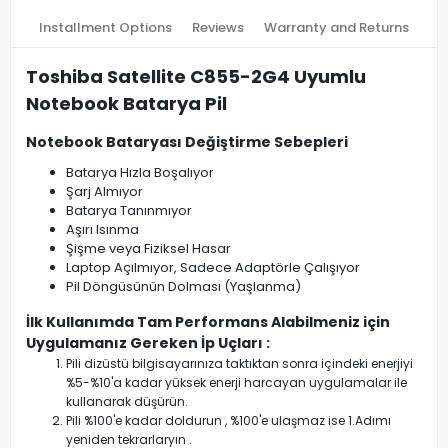
Installment Options
Reviews
Warranty and Returns
Toshiba Satellite C855-2G4 Uyumlu
Notebook Batarya Pil
Notebook Bataryası Değiştirme Sebepleri
Batarya Hızla Boşalıyor
Şarj Almıyor
Batarya Tanınmıyor
Aşırı Isınma
Şişme veya Fiziksel Hasar
Laptop Açılmıyor, Sadece Adaptörle Çalışıyor
Pil Döngüsünün Dolması (Yaşlanma)
İlk Kullanımda Tam Performans Alabilmeniz için
Uygulamanız Gereken İp Uçları :
Pili dizüstü bilgisayarınıza taktıktan sonra içindeki enerjiyi
%5-%10'a kadar yüksek enerji harcayan uygulamalar ile
kullanarak düşürün.
Pili %100'e kadar doldurun , %100'e ulaşmaz ise 1.Adımı
yeniden tekrarlaryın .