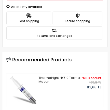
Add to my favorites
Fast Shipping
Secure shopping
Returns and Exchanges
Recommended Products
Thermalright HY510 Termal
%31 Discount
Macun
165,13 TL
113,88 TL