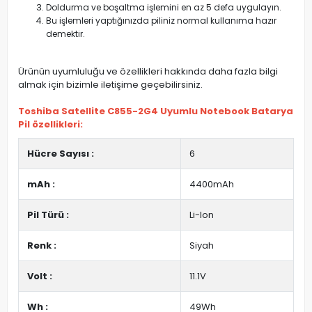
Doldurma ve boşaltma işlemini en az 5 defa uygulayın.
Bu işlemleri yaptığınızda piliniz normal kullanıma hazır
demektir.
Ürünün uyumluluğu ve özellikleri hakkında daha fazla bilgi
almak için bizimle iletişime geçebilirsiniz.
Toshiba Satellite C855-2G4 Uyumlu Notebook Batarya
Pil özellikleri:
Hücre Sayısı :
6
mAh :
4400mAh
Pil Türü :
Li-Ion
Renk :
Siyah
Volt :
11.1V
Wh :
49Wh