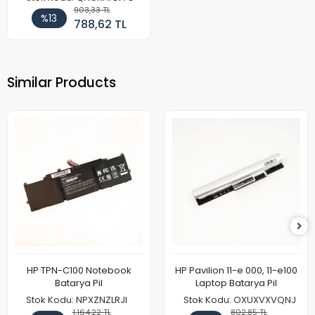
903,33 TL
%13
788,62 TL
Similar Products
HP TPN-C100 Notebook
HP Pavilion 11-e 000, 11-e100
Batarya Pil
Laptop Batarya Pil
Stok Kodu: NPXZNZLRJI
Stok Kodu: OXUXVXVQNJ
1.164,22 TL
802,85 TL