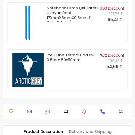
Notebook Ekran Çift Taraflı
%63 Discount
Uzayan Bant
227,76 TL
171mmX8mmX0.3mm (1
85,41 TL
Set - 2 Adet)
Ice Cube Termal Pad 6w
%72 Discount
0.5mm 50x50mm
198,38 TL
54,66 TL
Product Description
Delivery and Shipping