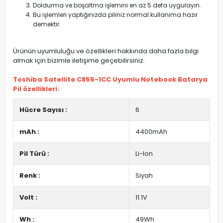
Doldurma ve boşaltma işlemini en az 5 defa uygulayın.
Bu işlemleri yaptığınızda piliniz normal kullanıma hazır
demektir.
Ürünün uyumluluğu ve özellikleri hakkında daha fazla bilgi
almak için bizimle iletişime geçebilirsiniz.
Toshiba Satellite C855-1CC Uyumlu Notebook Batarya
Pil özellikleri:
Hücre Sayısı :
6
mAh :
4400mAh
Pil Türü :
Li-Ion
Renk :
Siyah
Volt :
11.1V
Wh :
49Wh