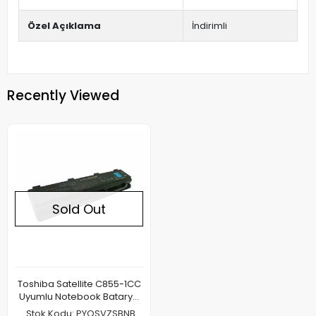
Özel Açıklama
İndirimli
Recently Viewed
Sold Out
Toshiba Satellite C855-1CC
Uyumlu Notebook Batarya
Pil
Stok Kodu: PYOSVZSBNB