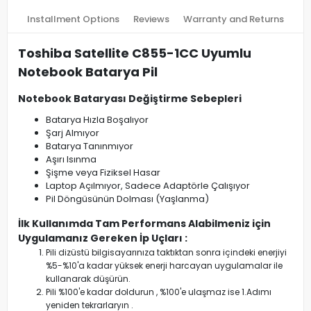
Installment Options
Reviews
Warranty and Returns
Toshiba Satellite C855-1CC Uyumlu
Notebook Batarya Pil
Notebook Bataryası Değiştirme Sebepleri
Batarya Hızla Boşalıyor
Şarj Almıyor
Batarya Tanınmıyor
Aşırı Isınma
Şişme veya Fiziksel Hasar
Laptop Açılmıyor, Sadece Adaptörle Çalışıyor
Pil Döngüsünün Dolması (Yaşlanma)
İlk Kullanımda Tam Performans Alabilmeniz için
Uygulamanız Gereken İp Uçları :
Pili dizüstü bilgisayarınıza taktıktan sonra içindeki enerjiyi
%5-%10'a kadar yüksek enerji harcayan uygulamalar ile
kullanarak düşürün.
Pili %100'e kadar doldurun , %100'e ulaşmaz ise 1.Adımı
yeniden tekrarlaryın .