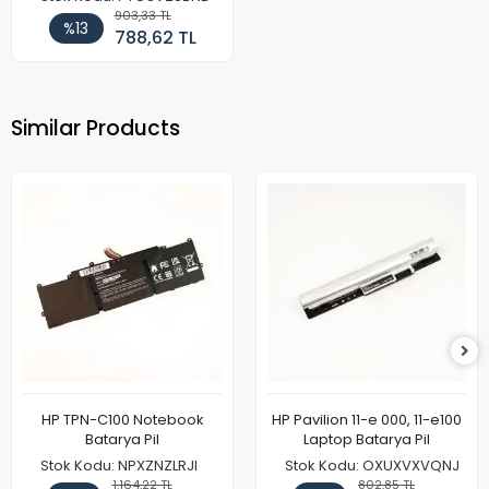
903,33 TL
%13
788,62 TL
Similar Products
HP TPN-C100 Notebook
HP Pavilion 11-e 000, 11-e100
Batarya Pil
Laptop Batarya Pil
Stok Kodu: NPXZNZLRJI
Stok Kodu: OXUXVXVQNJ
1.164,22 TL
802,85 TL