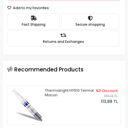
Add to my favorites
Fast Shipping
Secure shopping
Returns and Exchanges
Recommended Products
Thermalright HY510 Termal
%31 Discount
Macun
165,13 TL
113,88 TL