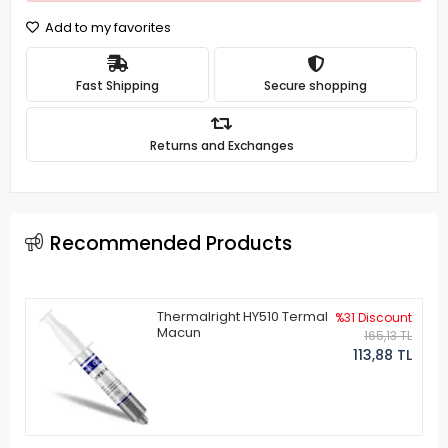
Add to my favorites
Fast Shipping
Secure shopping
Returns and Exchanges
Recommended Products
Thermalright HY510 Termal
%31 Discount
Macun
165,13 TL
113,88 TL