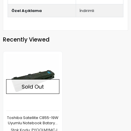
Özel Açıklama
İndirimli
Recently Viewed
Sold Out
Toshiba Satellite C855-19W
Uyumlu Notebook Batarya
Pil
Stok Kodu: PYOOLMYMCJ