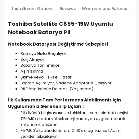
Installment Options
Reviews
Warranty and Returns
Toshiba Satellite C855-19W Uyumlu
Notebook Batarya Pil
Notebook Bataryası Değiştirme Sebepleri
Batarya Hızla Boşalıyor
Şarj Almıyor
Batarya Tanınmıyor
Aşırı Isınma
Şişme veya Fiziksel Hasar
Laptop Açılmıyor, Sadece Adaptörle Çalışıyor
Pil Döngüsünün Dolması (Yaşlanma)
İlk Kullanımda Tam Performans Alabilmeniz için
Uygulamanız Gereken İp Uçları :
Pili dizüstü bilgisayarınıza taktıktan sonra içindeki enerjiyi
%5-%10'a kadar yüksek enerji harcayan uygulamalar ile
kullanarak düşürün.
Pili %100'e kadar doldurun , %100'e ulaşmaz ise 1.Adımı
yeniden tekrarlaryın .