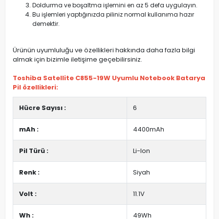
Doldurma ve boşaltma işlemini en az 5 defa uygulayın.
Bu işlemleri yaptığınızda piliniz normal kullanıma hazır
demektir.
Ürünün uyumluluğu ve özellikleri hakkında daha fazla bilgi
almak için bizimle iletişime geçebilirsiniz.
Toshiba Satellite C855-19W Uyumlu Notebook Batarya
Pil özellikleri:
Hücre Sayısı :
6
mAh :
4400mAh
Pil Türü :
Li-Ion
Renk :
Siyah
Volt :
11.1V
Wh :
49Wh