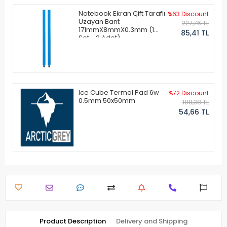
Notebook Ekran Çift Taraflı
%63 Discount
Uzayan Bant
227,76 TL
171mmX8mmX0.3mm (1
85,41 TL
Set - 2 Adet)
Ice Cube Termal Pad 6w
%72 Discount
0.5mm 50x50mm
198,38 TL
54,66 TL
Product Description
Delivery and Shipping