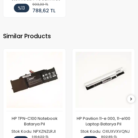
903,33 TL
%13
788,62 TL
Similar Products
HP TPN-C100 Notebook
HP Pavilion 11-e 000, 11-e100
Batarya Pil
Laptop Batarya Pil
Stok Kodu: NPXZNZLRJI
Stok Kodu: OXUXVXVQNJ
1.164,22 TL
802,85 TL