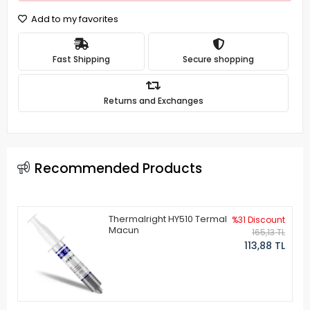
Add to my favorites
Fast Shipping
Secure shopping
Returns and Exchanges
Recommended Products
Thermalright HY510 Termal
%31 Discount
Macun
165,13 TL
113,88 TL