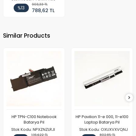
903,33 TL
%13
788,62 TL
Similar Products
HP TPN-C100 Notebook
HP Pavilion 11-e 000, 11-e100
Batarya Pil
Laptop Batarya Pil
Stok Kodu: NPXZNZLRJI
Stok Kodu: OXUXVXVQNJ
1.164,22 TL
802,85 TL