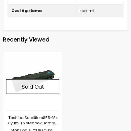
Özel Açıklama
İndirimli
Recently Viewed
Sold Out
Toshiba Satellite c855-18x
Uyumlu Notebook Batarya
Pil
Stok Kodu: PYOKKYTISS