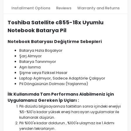
Installment Options
Reviews
Warranty and Returns
Toshiba Satellite c855-18x Uyumlu
Notebook Batarya Pil
Notebook Bataryası Değiştirme Sebepleri
Batarya Hızla Boşalıyor
Şarj Almıyor
Batarya Tanınmıyor
Aşırı Isınma
Şişme veya Fiziksel Hasar
Laptop Açılmıyor, Sadece Adaptörle Çalışıyor
Pil Döngüsünün Dolması (Yaşlanma)
İlk Kullanımda Tam Performans Alabilmeniz için
Uygulamanız Gereken İp Uçları :
Pili dizüstü bilgisayarınıza taktıktan sonra içindeki enerjiyi
%5-%10'a kadar yüksek enerji harcayan uygulamalar ile
kullanarak düşürün.
Pili %100'e kadar doldurun , %100'e ulaşmaz ise 1.Adımı
yeniden tekrarlaryın .