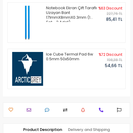
Notebook Ekran Çift Taraflı
%63 Discount
Uzayan Bant
227,76 TL
171mmX8mmX0.3mm (1
85,41 TL
Set - 2 Adet)
Ice Cube Termal Pad 6w
%72 Discount
0.5mm 50x50mm
198,38 TL
54,66 TL
Product Description
Delivery and Shipping