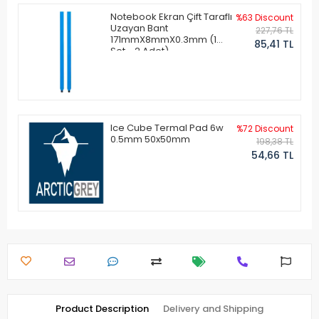
Notebook Ekran Çift Taraflı
%63 Discount
Uzayan Bant
227,76 TL
171mmX8mmX0.3mm (1
85,41 TL
Set - 2 Adet)
Ice Cube Termal Pad 6w
%72 Discount
0.5mm 50x50mm
198,38 TL
54,66 TL
Product Description
Delivery and Shipping