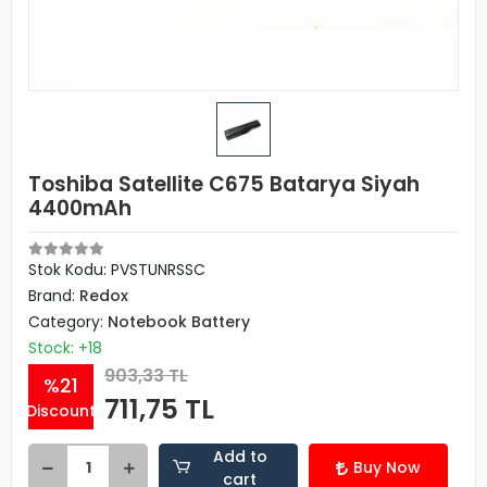
Toshiba Satellite C675 Batarya Siyah
4400mAh
Stok Kodu: PVSTUNRSSC
Brand:
Redox
Category:
Notebook Battery
Stock: +18
903,33 TL
%21
711,75 TL
Discount
Add to
Buy Now
cart