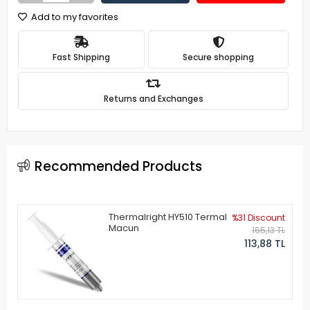
Add to my favorites
Fast Shipping
Secure shopping
Returns and Exchanges
Recommended Products
Thermalright HY510 Termal
%31 Discount
Macun
165,13 TL
113,88 TL