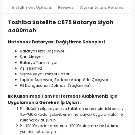
Installment Options
Reviews
Warranty and Returns
Toshiba Satellite C675 Batarya Siyah
4400mAh
Notebook Bataryası Değiştirme Sebepleri
Batarya Hızla Boşalıyor
Şarj Almıyor
Batarya Tanınmıyor
Aşırı Isınma
Şişme veya Fiziksel Hasar
Laptop Açılmıyor, Sadece Adaptörle Çalışıyor
Pil Döngüsünün Dolması (Yaşlanma)
İlk Kullanımda Tam Performans Alabilmeniz için
Uygulamanız Gereken İp Uçları :
Pili dizüstü bilgisayarınıza taktıktan sonra içindeki enerjiyi
%5-%10'a kadar yüksek enerji harcayan uygulamalar ile
kullanarak düşürün.
Pili %100'e kadar doldurun , %100'e ulaşmaz ise 1.Adımı
yeniden tekrarlaryın .