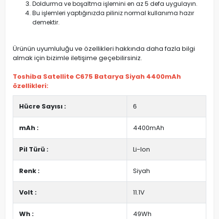
Doldurma ve boşaltma işlemini en az 5 defa uygulayın.
Bu işlemleri yaptığınızda piliniz normal kullanıma hazır
demektir.
Ürünün uyumluluğu ve özellikleri hakkında daha fazla bilgi
almak için bizimle iletişime geçebilirsiniz.
Toshiba Satellite C675 Batarya Siyah 4400mAh
özellikleri:
Hücre Sayısı :
6
mAh :
4400mAh
Pil Türü :
Li-Ion
Renk :
Siyah
Volt :
11.1V
Wh :
49Wh