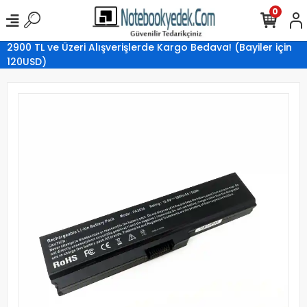
0
2900 TL ve Üzeri Alışverişlerde Kargo Bedava! (Bayiler için
120USD)