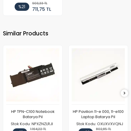
903,33 TL
%21
711,75 TL
Similar Products
HP TPN-C100 Notebook
HP Pavilion 11-e 000, 11-e100
Batarya Pil
Laptop Batarya Pil
Stok Kodu: NPXZNZLRJI
Stok Kodu: OXUXVXVQNJ
1.164,22 TL
802,85 TL