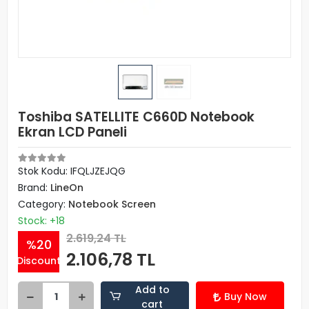
Toshiba SATELLITE C660D Notebook
Ekran LCD Paneli
Stok Kodu: IFQLJZEJQG
Brand:
LineOn
Category:
Notebook Screen
Stock: +18
2.619,24 TL
%20
2.106,78 TL
Discount
Add to
Buy Now
cart