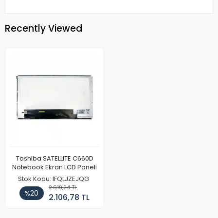
Recently Viewed
Toshiba SATELLITE C660D
Notebook Ekran LCD Paneli
Stok Kodu: IFQLJZEJQG
2.619,24 TL
%20
2.106,78 TL