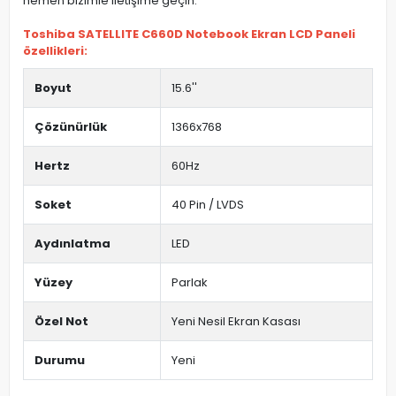
hemen bizimle iletişime geçin.
Toshiba SATELLITE C660D Notebook Ekran LCD Paneli
özellikleri:
Boyut
15.6''
Çözünürlük
1366x768
Hertz
60Hz
Soket
40 Pin / LVDS
Aydınlatma
LED
Yüzey
Parlak
Özel Not
Yeni Nesil Ekran Kasası
Durumu
Yeni