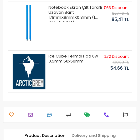
Notebook Ekran Çift Taraflı
%63 Discount
Uzayan Bant
227,76 TL
171mmX8mmX0.3mm (1
85,41 TL
Set - 2 Adet)
Ice Cube Termal Pad 6w
%72 Discount
0.5mm 50x50mm
198,38 TL
54,66 TL
Product Description
Delivery and Shipping