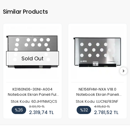
Similar Products
Sold Out
KD160N06-30NI-A004
NE156FHM-NXA V18.0
Notebook Ekran Paneli Full
Notebook Ekran Paneli
HD
144Hz
Stok Kodu: 6DJHYNMQCS
Stok Kodu: LUCNLF83NF
3.131,70 TL
4.115,62 TL
%26
%32
2.319,74 TL
2.781,52 TL