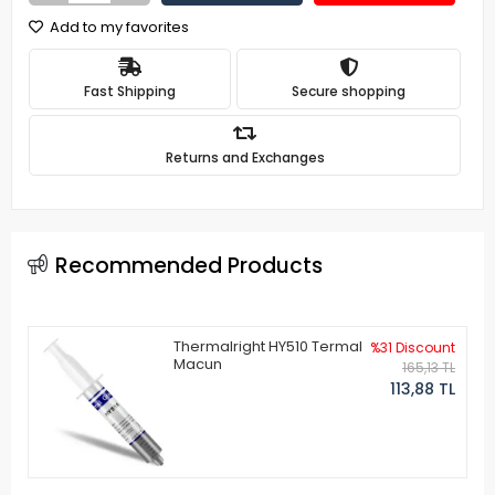
Add to my favorites
Fast Shipping
Secure shopping
Returns and Exchanges
Recommended Products
Thermalright HY510 Termal
%31 Discount
Macun
165,13 TL
113,88 TL