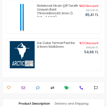
Notebook Ekran Çift Taraflı
%63 Discount
Uzayan Bant
227,76 TL
171mmX8mmX0.3mm (1
85,41 TL
Set - 2 Adet)
Ice Cube Termal Pad 6w
%72 Discount
0.5mm 50x50mm
198,38 TL
54,66 TL
Product Description
Delivery and Shipping