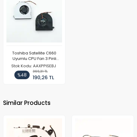
Toshiba Satellite C660
Uyumlu CPU Fan 3 Pinli
(Model 1)
Stok Kodu: AAXPPISEBJ
369,31 TL
%48
190,26 TL
Similar Products