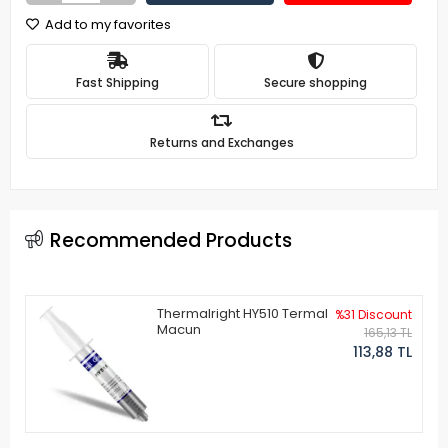
Add to my favorites
Fast Shipping
Secure shopping
Returns and Exchanges
Recommended Products
Thermalright HY510 Termal
%31 Discount
Macun
165,13 TL
113,88 TL