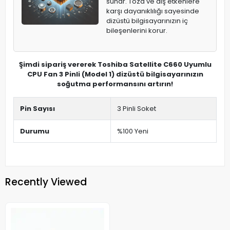
sunar. Toza ve dış etkenlere
karşı dayanıklılığı sayesinde
dizüstü bilgisayarınızın iç
bileşenlerini korur.
Şimdi sipariş vererek Toshiba Satellite C660 Uyumlu
CPU Fan 3 Pinli (Model 1) dizüstü bilgisayarınızın
soğutma performansını artırın!
Pin Sayısı
3 Pinli Soket
Durumu
%100 Yeni
Recently Viewed