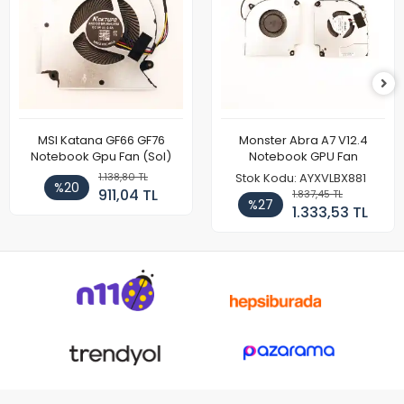
MSI Katana GF66 GF76
Monster Abra A7 V12.4
Notebook Gpu Fan (Sol)
Notebook GPU Fan
1.138,80 TL
Stok Kodu: AYXVLBX881
%20
911,04 TL
1.837,45 TL
%27
1.333,53 TL