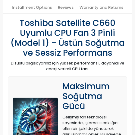
Installment Options
Reviews
Warranty and Returns
Toshiba Satellite C660
Uyumlu CPU Fan 3 Pinli
(Model 1) - Üstün Soğutma
ve Sessiz Performans
Dizüstü bilgisayarınız için yüksek performanslı, dayanıklı ve
enerji verimli CPU fanı.
Maksimum
Soğutma
Gücü
Gelişmiş fan teknolojisi
sayesinde, işlemci sıcaklığını
etkin bir şekilde yöneterek
aşırı ısınmayı önler. Bu sayede