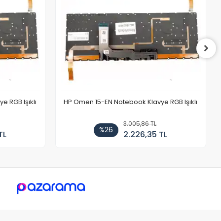
 RGB Işıklı
HP Omen 15-EN Notebook Klavye RGB Işıklı
3.005,86 TL
%26
TL
2.226,35 TL