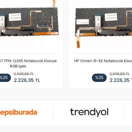
67 TPN-Q265 Notebook Klavye
HP Omen 15-EK Notebook Klavye
RGB Işıklı
3.005,86 TL
3.005,86 TL
%26
%26
2.226,35 TL
2.226,35 