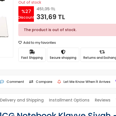
Out of stock
451,35 TL
%27
331,69 TL
Discount
The product is out of stock.
Add to my favorites
Fast Shipping
Secure shopping
Returns and Exchan
Comment
Compare
Let Me Know When İt Arrives
Delivery and Shipping
Installment Options
Reviews
1CG Notebook Klavye Siyah 