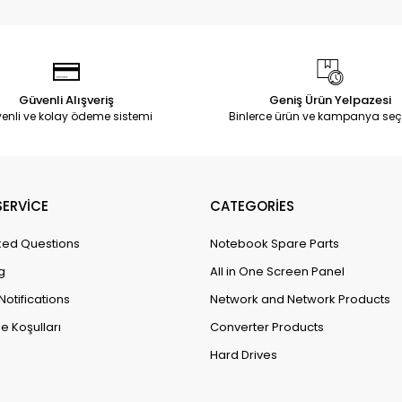
Güvenli Alışveriş
Geniş Ürün Yelpazesi
enli ve kolay ödeme sistemi
Binlerce ürün ve kampanya seç
ERVİCE
CATEGORİES
ked Questions
Notebook Spare Parts
g
All in One Screen Panel
Notifications
Network and Network Products
e Koşulları
Converter Products
Hard Drives