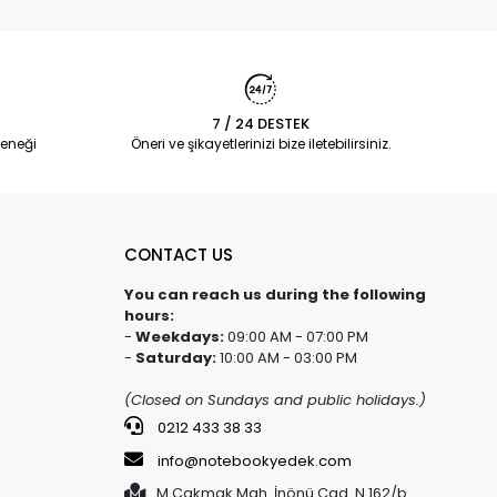
7 / 24 DESTEK
eneği
Öneri ve şikayetlerinizi bize iletebilirsiniz.
CONTACT US
You can reach us during the following
hours:
-
Weekdays:
09:00 AM - 07:00 PM
-
Saturday:
10:00 AM - 03:00 PM
(Closed on Sundays and public holidays.)
0212 433 38 33
info@notebookyedek.com
M.Çakmak Mah. İnönü Cad. N.162/b