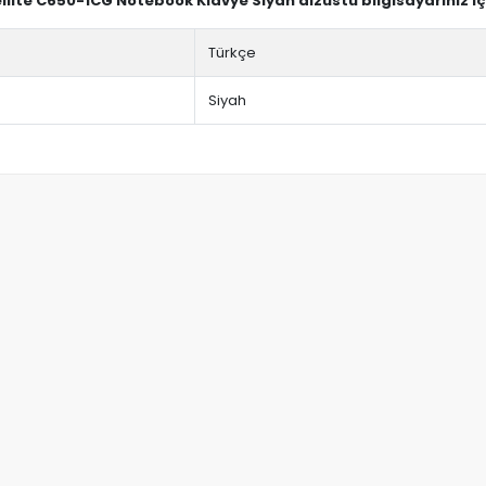
ellite C650-1CG Notebook Klavye Siyah dizüstü bilgisayarınız i
Türkçe
Siyah