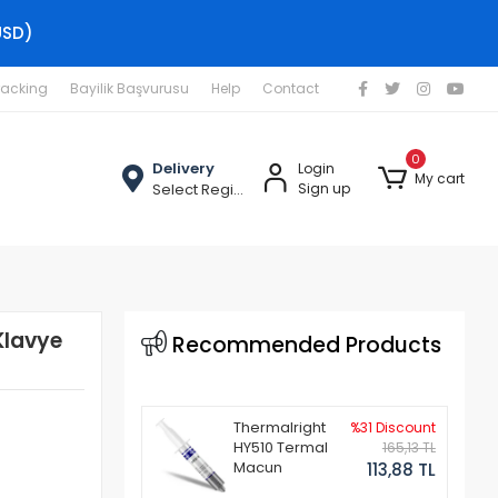
USD)
racking
Bayilik Başvurusu
Help
Contact
0
Delivery
Login
My cart
Select Region
Sign up
Klavye
Recommended Products
Thermalright
%31 Discount
HY510 Termal
165,13 TL
Macun
113,88 TL