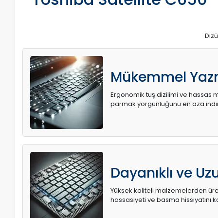
Dizü
Mükemmel Yaz
Ergonomik tuş dizilimi ve hassas me
parmak yorgunluğunu en aza indir
Dayanıklı ve U
Yüksek kaliteli malzemelerden üret
hassasiyeti ve basma hissiyatını k