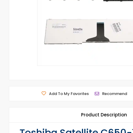
Add To My Favorites
Recommend
Product Description
Toshiba Satellite C650-