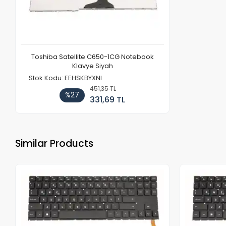
Toshiba Satellite C650-1CG Notebook
Klavye Siyah
Stok Kodu: EEHSKBYXNI
451,35 TL
%27
331,69 TL
Similar Products