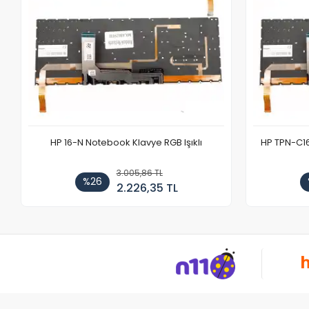
HP 16-N Notebook Klavye RGB Işıklı
HP TPN-C1
3.005,86 TL
%26
2.226,35 TL