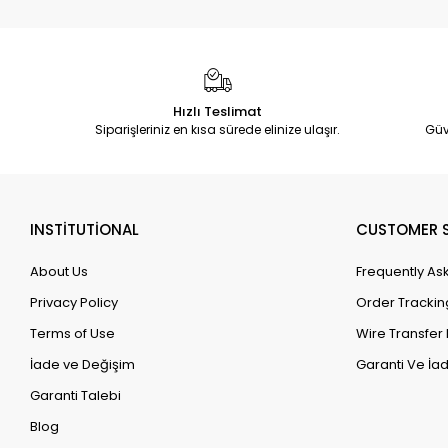
Hızlı Teslimat
Siparişleriniz en kısa sürede elinize ulaşır.
Güv
INSTİTUTİONAL
CUSTOMER S
About Us
Frequently As
Privacy Policy
Order Trackin
Terms of Use
Wire Transfer 
İade ve Değişim
Garanti Ve İad
Garanti Talebi
Blog