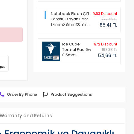
Notebook Ekran Çift
%63 Discount
Taraflı Uzayan Bant
227,76 TL
171mmX8mmX0.3mm
85,41 TL
(1 Set - 2 Adet)
Ice Cube
%72 Discount
Termal Pad 6w
198,38 TL
0.5mm
54,66 TL
50x50mm
ges
Order By Phone
Product Suggestions
Warranty and Returns
- Ergonomik ve Dayanıklı