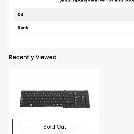
Şimdi sipariş verin ve Toshiba Sat
Dil
Renk
Recently Viewed
Out of stock
Sold Out