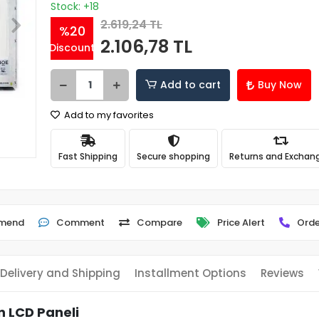
Stock: +18
2.619,24 TL
%20
2.106,78 TL
Discount
Add to cart
Buy Now
Add to my favorites
Fast Shipping
Secure shopping
Returns and Exchan
mend
Comment
Compare
Price Alert
Orde
Delivery and Shipping
Installment Options
Reviews
n LCD Paneli