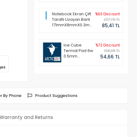
Notebook Ekran Çift
%63 Discount
Taraflı Uzayan Bant
227,76 TL
171mmX8mmX0.3mm
85,41 TL
(1 Set - 2 Adet)
Ice Cube
%72 Discount
Termal Pad 6w
198,38 TL
0.5mm
54,66 TL
50x50mm
ges
r By Phone
Product Suggestions
Warranty and Returns