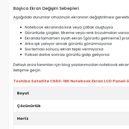
Başlıca Ekran Değişim Sebepleri
Aşağıdaki durumlar cihazınızın ekranının değiştirilmesi gerektiğ
Notebook ekranında kırık veya çatlak oluştuysa
Görüntüde çizgiler, titreme veya renk bozulmaları varsa
Ekranda tamamen siyah ekran (görüntü gelmeme) pro
Arka ışık yanıyor ancak görüntü görünmüyorsa
Sıvı teması sonucu ekran tepki vermiyorsa
Fiziksel darbe sonrası görüntü gidip geliyorsa
Detaylı arıza tanımları için blog yazılarımızdan notebook ekran 
iletişime geçin.
Toshiba Satellite C650-18K Notebook Ekran LCD Paneli öze
Boyut
Çözünürlük
Hertz