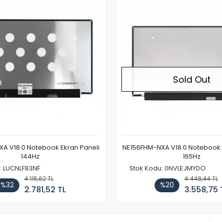
Sold Out
A V18.0 Notebook Ekran Paneli
NE156FHM-NXA V18.0 Notebook 
144Hz
165Hz
: LUCNLF83NF
Stok Kodu: 0NVLEJMYDO
4.115,62 TL
4.448,44 TL
%32
%20
2.781,52 TL
3.558,75 