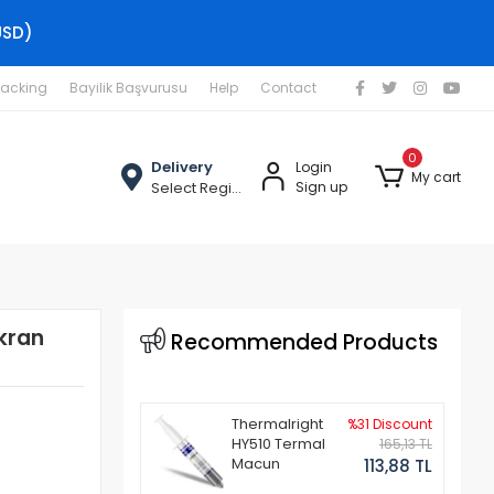
USD)
racking
Bayilik Başvurusu
Help
Contact
0
Delivery
Login
My cart
Select Region
Sign up
kran
Recommended Products
Thermalright
%31 Discount
HY510 Termal
165,13 TL
Macun
113,88 TL