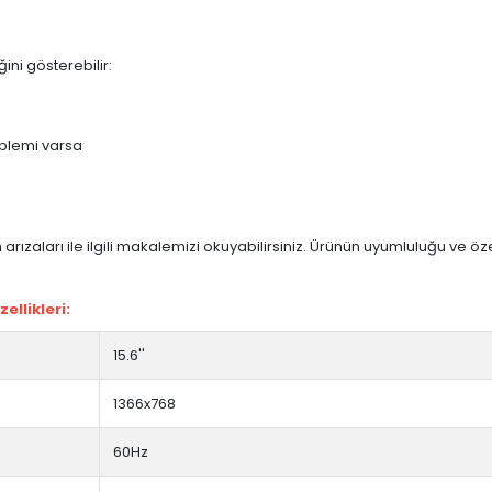
ini gösterebilir:
blemi varsa
arızaları ile ilgili makalemizi okuyabilirsiniz. Ürünün uyumluluğu ve ö
llikleri:
15.6''
1366x768
60Hz