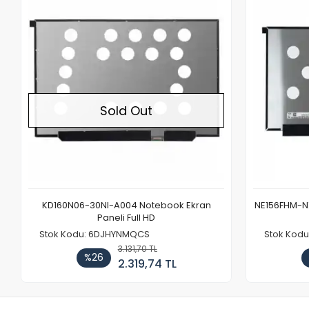
Out of stock
Sold Out
KD160N06-30NI-A004 Notebook Ekran
NE156FHM-NX
Paneli Full HD
Stok Kodu: 6DJHYNMQCS
Stok Kodu
3.131,70 TL
%26
2.319,74 TL