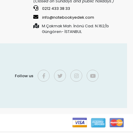
(Closed on Sundays and public holidays.)
0212 433 38 33
info@notebookyedek.com
M.Çakmak Mah. İnönü Cad. N.162/b
Güngören- İSTANBUL
Follow us