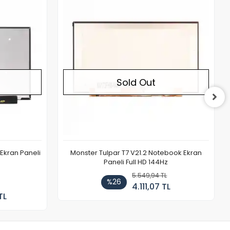
Out of stock
Out of stock
Sold Out
Ekran Paneli
Monster Tulpar T7 V21.2 Notebook Ekran
Paneli Full HD 144Hz
5.549,94 TL
%26
4.111,07 TL
TL