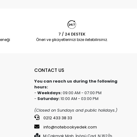
7 / 24 DESTEK
eneği
Öneri ve şikayetlerinizi bize iletebilirsiniz.
CONTACT US
You can reach us during the following
hours:
-
Weekdays:
09:00 AM - 07:00 PM
-
Saturday:
10:00 AM - 03:00 PM
(Closed on Sundays and public holidays.)
0212 433 38 33
info@notebookyedek.com
M.Çakmak Mah. İnönü Cad. N.162/b