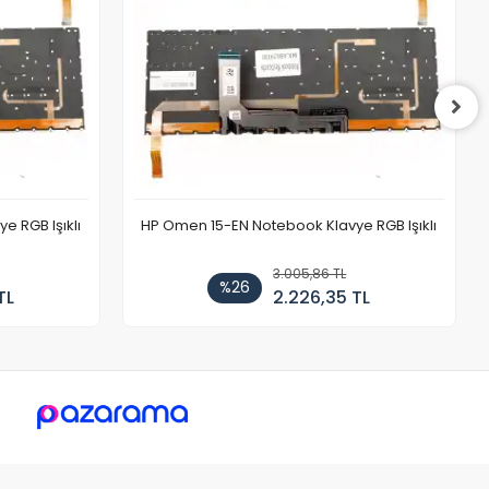
 RGB Işıklı
HP Omen 15-EN Notebook Klavye RGB Işıklı
3.005,86 TL
%26
TL
2.226,35 TL