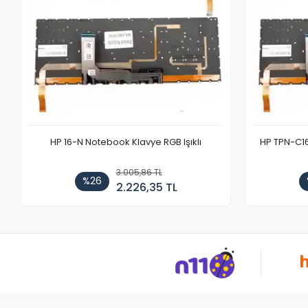
HP 16-N Notebook Klavye RGB Işıklı
HP TPN-C1
3.005,86 TL
%26
2.226,35 TL