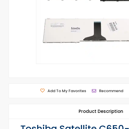
Add To My Favorites
Recommend
Product Description
Toshiba Satellite C650