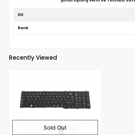
Şimdi sipariş verin ve Toshiba Sat
Dil
Renk
Recently Viewed
Out of stock
Sold Out