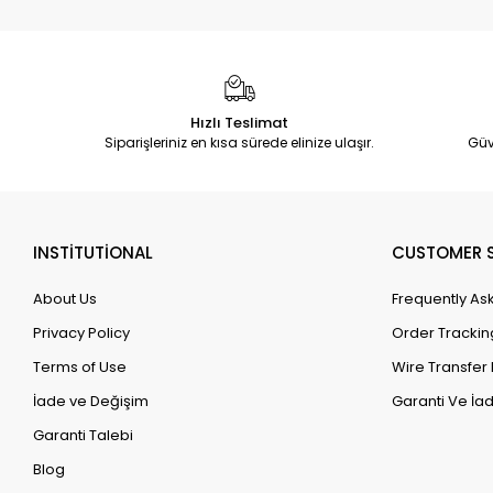
Hızlı Teslimat
Siparişleriniz en kısa sürede elinize ulaşır.
Güv
INSTİTUTİONAL
CUSTOMER S
About Us
Frequently As
Privacy Policy
Order Trackin
Terms of Use
Wire Transfer 
İade ve Değişim
Garanti Ve İad
Garanti Talebi
Blog