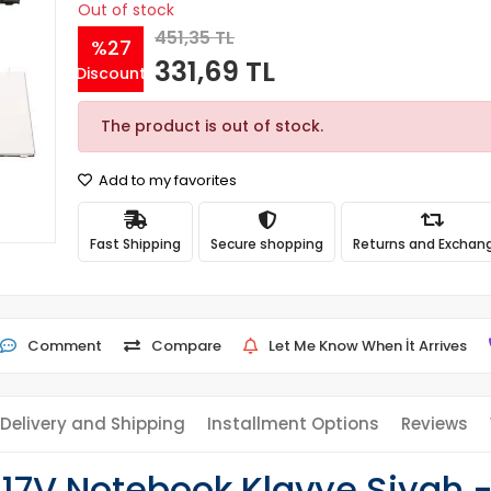
Out of stock
451,35 TL
%27
331,69 TL
Discount
The product is out of stock.
Add to my favorites
Fast Shipping
Secure shopping
Returns and Exchan
Comment
Compare
Let Me Know When İt Arrives
Delivery and Shipping
Installment Options
Reviews
-17V Notebook Klavye Siyah -