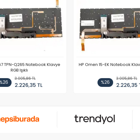
67 TPN-Q265 Notebook Klavye
HP Omen 15-EK Notebook Klavye
RGB Işıklı
3.005,86 TL
3.005,86 TL
%26
%26
2.226,35 TL
2.226,35 