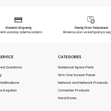
Güvenli Alışveriş
Geniş Ürün Yelpazesi
enli ve kolay ödeme sistemi
Binlerce ürün ve kampanya seç
ERVİCE
CATEGORİES
ked Questions
Notebook Spare Parts
g
All in One Screen Panel
Notifications
Network and Network Products
e Koşulları
Converter Products
Hard Drives