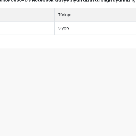
ellite C650-17V Notebook Klavye Siyah dizüstü bilgisayarınız i
Türkçe
Siyah