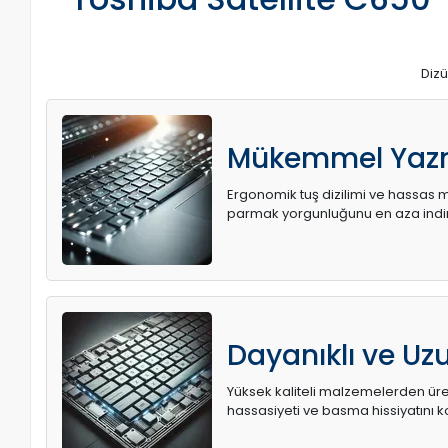
Dizü
Mükemmel Yaz
Ergonomik tuş dizilimi ve hassas me
parmak yorgunluğunu en aza indir
Dayanıklı ve U
Yüksek kaliteli malzemelerden üret
hassasiyeti ve basma hissiyatını k