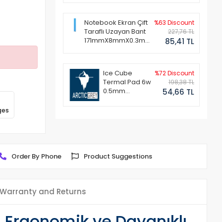
Notebook Ekran Çift
%63 Discount
Taraflı Uzayan Bant
227,76 TL
171mmX8mmX0.3mm
85,41 TL
(1 Set - 2 Adet)
Ice Cube
%72 Discount
Termal Pad 6w
198,38 TL
0.5mm
54,66 TL
50x50mm
ges
Order By Phone
Product Suggestions
Warranty and Returns
 Ergonomik ve Dayanıklı