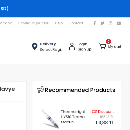
USD)
racking
Bayilik Başvurusu
Help
Contact
0
Delivery
Login
My cart
Select Region
Sign up
Klavye
Recommended Products
Thermalright
%31 Discount
HY510 Termal
165,13 TL
Macun
113,88 TL