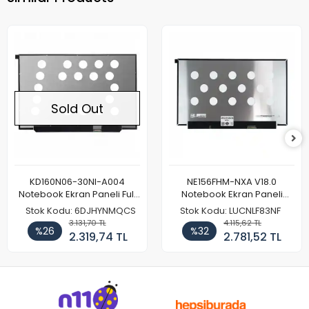
Sold Out
KD160N06-30NI-A004
NE156FHM-NXA V18.0
Notebook Ekran Paneli Full
Notebook Ekran Paneli
HD
144Hz
Stok Kodu: 6DJHYNMQCS
Stok Kodu: LUCNLF83NF
3.131,70 TL
4.115,62 TL
%26
%32
2.319,74 TL
2.781,52 TL