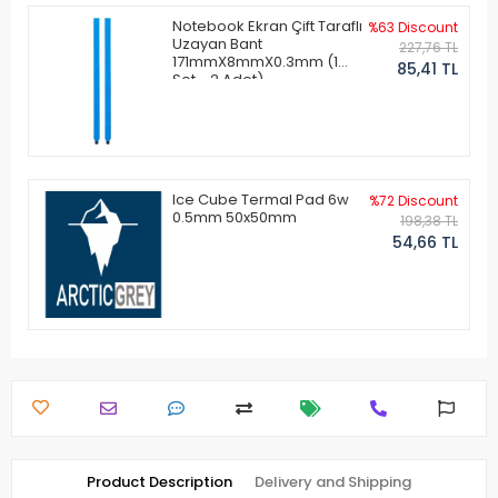
Notebook Ekran Çift Taraflı
%63 Discount
Uzayan Bant
227,76 TL
171mmX8mmX0.3mm (1
85,41 TL
Set - 2 Adet)
Ice Cube Termal Pad 6w
%72 Discount
0.5mm 50x50mm
198,38 TL
54,66 TL
Product Description
Delivery and Shipping