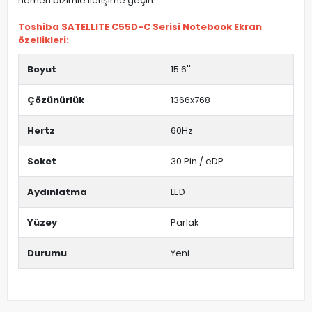
hemen bizimle iletişime geçin.
Toshiba SATELLITE C55D-C Serisi Notebook Ekran
özellikleri:
Boyut
15.6''
Çözünürlük
1366x768
Hertz
60Hz
Soket
30 Pin / eDP
Aydınlatma
LED
Yüzey
Parlak
Durumu
Yeni