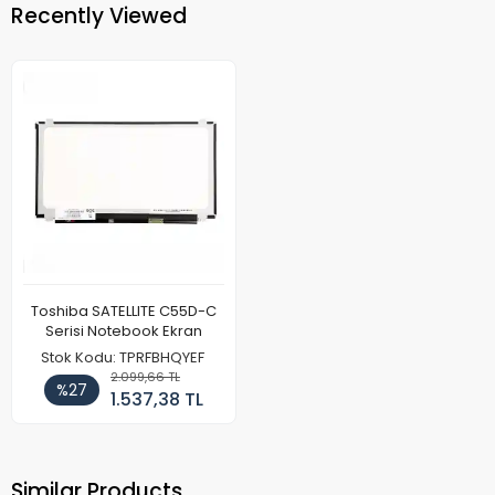
Recently Viewed
Toshiba SATELLITE C55D-C
Serisi Notebook Ekran
Stok Kodu: TPRFBHQYEF
2.099,66 TL
%27
1.537,38 TL
Similar Products