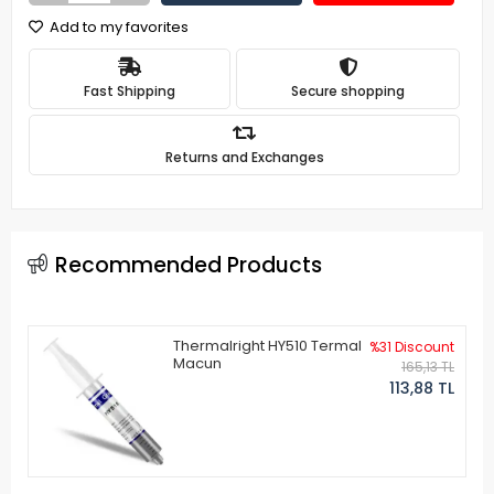
Add to my favorites
Fast Shipping
Secure shopping
Returns and Exchanges
Recommended Products
Thermalright HY510 Termal
%31 Discount
Macun
165,13 TL
113,88 TL