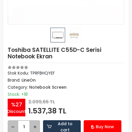
Toshiba SATELLITE C55D-C Serisi
Notebook Ekran
Stok Kodu: TPRFBHQYEF
Brand:
LineOn
Category:
Notebook Screen
Stock: +18
2.099,66 TL
%27
1.537,38 TL
Discount
Add to
Buy Now
cart