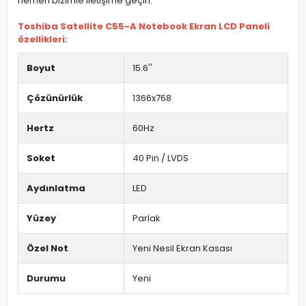
hemen bizimle iletişime geçin.
Toshiba Satellite C55-A Notebook Ekran LCD Paneli
özellikleri:
Boyut
15.6''
Çözünürlük
1366x768
Hertz
60Hz
Soket
40 Pin / LVDS
Aydınlatma
LED
Yüzey
Parlak
Özel Not
Yeni Nesil Ekran Kasası
Durumu
Yeni