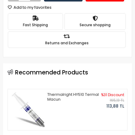
Add to my favorites
Fast Shipping
Secure shopping
Returns and Exchanges
Recommended Products
Thermalright HY510 Termal
%31 Discount
Macun
165,13 TL
113,88 TL