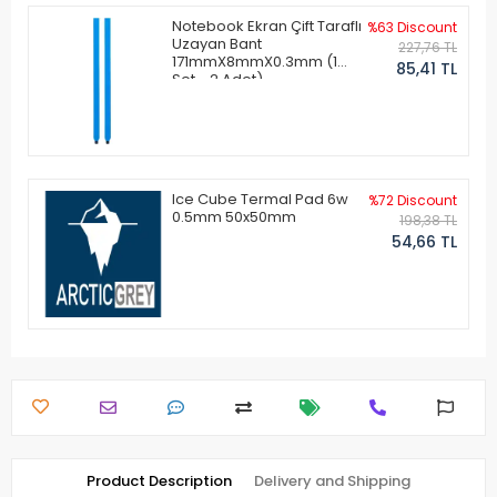
Notebook Ekran Çift Taraflı
%63 Discount
Uzayan Bant
227,76 TL
171mmX8mmX0.3mm (1
85,41 TL
Set - 2 Adet)
Ice Cube Termal Pad 6w
%72 Discount
0.5mm 50x50mm
198,38 TL
54,66 TL
Product Description
Delivery and Shipping