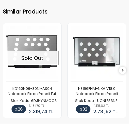
Similar Products
Sold Out
KD160N06-30NI-A004
NE156FHM-NXA V18.0
Notebook Ekran Paneli Full
Notebook Ekran Paneli
HD
144Hz
Stok Kodu: 6DJHYNMQCS
Stok Kodu: LUCNLF83NF
3.131,70 TL
4.115,62 TL
%26
%32
2.319,74 TL
2.781,52 TL