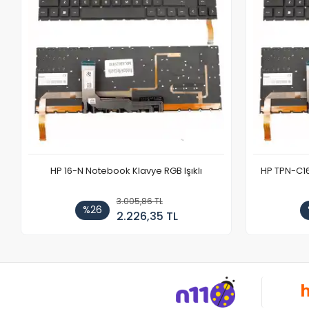
HP 16-N Notebook Klavye RGB Işıklı
HP TPN-C1
3.005,86 TL
%26
2.226,35 TL