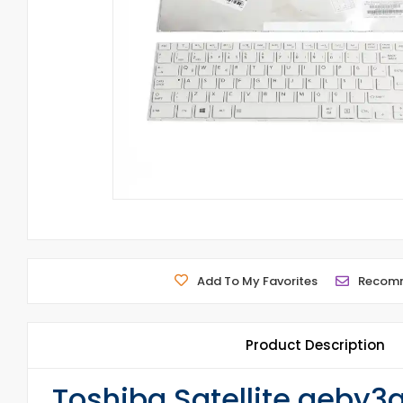
Add To My Favorites
Recom
Product Description
Toshiba Satellite aeby3