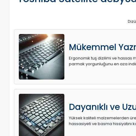
Dizü
Mükemmel Yaz
Ergonomik tuş dizilimi ve hassas me
parmak yorgunluğunu en aza indir
Dayanıklı ve U
Yüksek kaliteli malzemelerden üret
hassasiyeti ve basma hissiyatını k