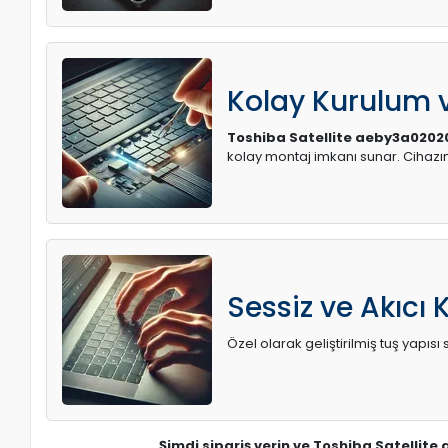
Kolay Kurulum
Toshiba Satellite aeby3a02020
kolay montaj imkanı sunar. Cihaz
Sessiz ve Akıcı 
Özel olarak geliştirilmiş tuş yapı
Şimdi sipariş verin ve Toshiba Satellite