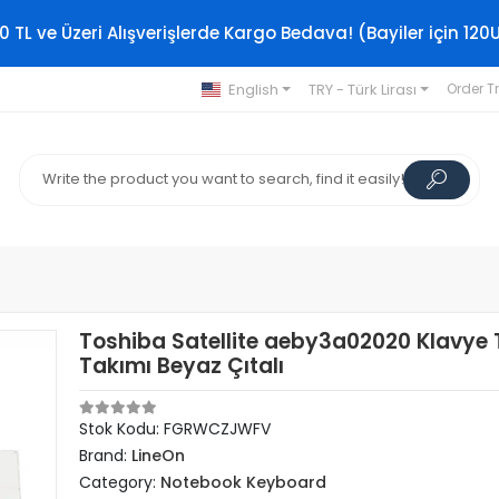
0 TL ve Üzeri Alışverişlerde Kargo Bedava! (Bayiler için 120
English
TRY - Türk Lirası
Order T
Toshiba Satellite aeby3a02020 Klavye 
Takımı Beyaz Çıtalı
Stok Kodu: FGRWCZJWFV
Brand:
LineOn
Category:
Notebook Keyboard