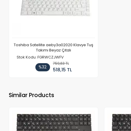
Toshiba Satellite aeby3a02020 Klavye Tuş
Takımı Beyaz Çıtalı
Stok Kodu: FGRWCZJWFV
759,63 TL
%32
518,15 TL
Similar Products