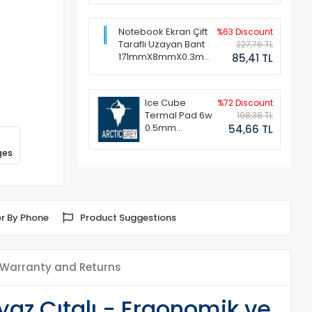
Notebook Ekran Çift
%63 Discount
Taraflı Uzayan Bant
227,76 TL
171mmX8mmX0.3mm
85,41 TL
(1 Set - 2 Adet)
Ice Cube
%72 Discount
Termal Pad 6w
198,38 TL
0.5mm
54,66 TL
50x50mm
ges
r By Phone
Product Suggestions
Warranty and Returns
az Çıtalı - Ergonomik ve