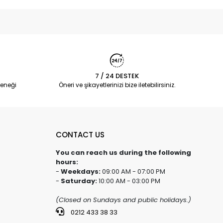
7 / 24 DESTEK
eneği
Öneri ve şikayetlerinizi bize iletebilirsiniz.
CONTACT US
You can reach us during the following
hours:
-
Weekdays:
09:00 AM - 07:00 PM
-
Saturday:
10:00 AM - 03:00 PM
(Closed on Sundays and public holidays.)
0212 433 38 33