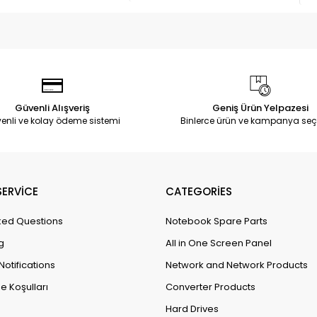
Güvenli Alışveriş
Geniş Ürün Yelpazesi
enli ve kolay ödeme sistemi
Binlerce ürün ve kampanya seç
ERVİCE
CATEGORİES
ked Questions
Notebook Spare Parts
g
All in One Screen Panel
Notifications
Network and Network Products
e Koşulları
Converter Products
Hard Drives