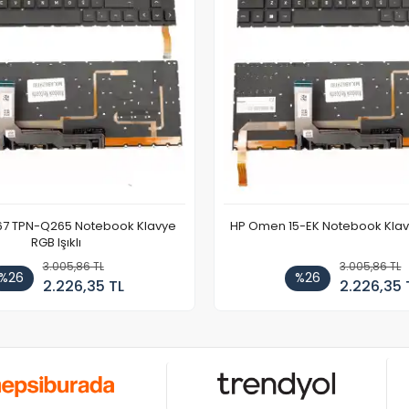
67 TPN-Q265 Notebook Klavye
HP Omen 15-EK Notebook Klavye
RGB Işıklı
3.005,86 TL
3.005,86 TL
%26
%26
2.226,35 TL
2.226,35 