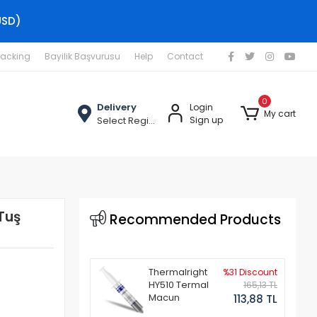
USD)
racking
Bayilik Başvurusu
Help
Contact
0
Delivery
Login
My cart
Select Region
Sign up
Tuş
Recommended Products
Thermalright
%31 Discount
HY510 Termal
165,13 TL
Macun
113,88 TL