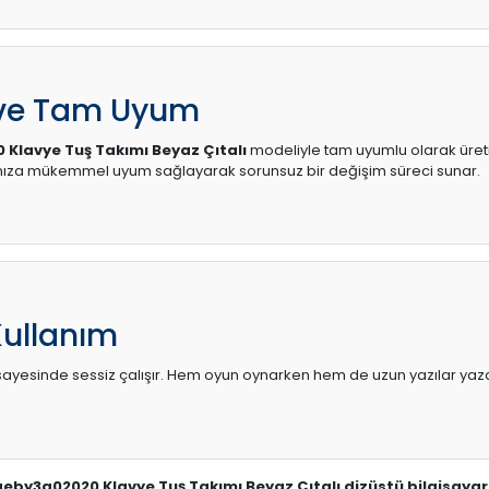
 ve Tam Uyum
 Klavye Tuş Takımı Beyaz Çıtalı
modeliyle tam uyumlu olarak üretilm
ınıza mükemmel uyum sağlayarak sorunsuz bir değişim süreci sunar.
Kullanım
sı sayesinde sessiz çalışır. Hem oyun oynarken hem de uzun yazılar yaza
 aeby3a02020 Klavye Tuş Takımı Beyaz Çıtalı dizüstü bilgisayar