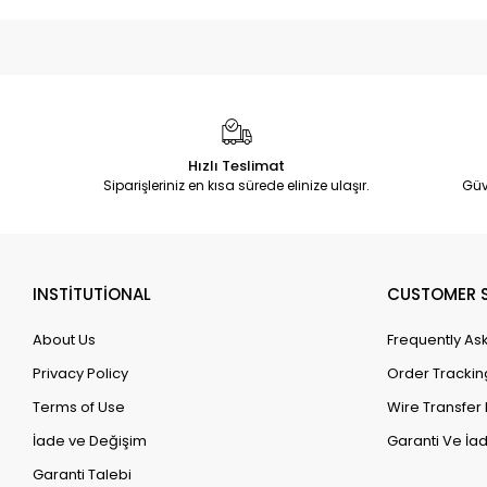
Hızlı Teslimat
Siparişleriniz en kısa sürede elinize ulaşır.
Güv
INSTİTUTİONAL
CUSTOMER S
About Us
Frequently As
Privacy Policy
Order Trackin
Terms of Use
Wire Transfer 
İade ve Değişim
Garanti Ve İad
Garanti Talebi