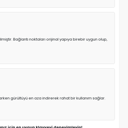
iştir. Bağlantı noktaları orijinal yapıya birebir uygun olup,
rken gürültüyü en aza indirerek rahat bir kullanım sağlar.
ınız için en uygun klavyeyi deneyimleyin!