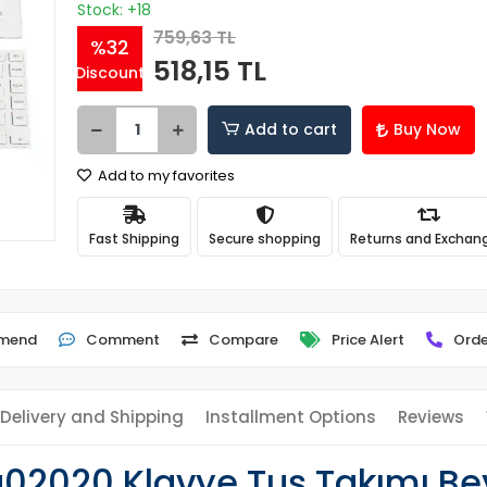
Stock: +18
759,63 TL
%32
518,15 TL
Discount
Add to cart
Buy Now
Add to my favorites
Fast Shipping
Secure shopping
Returns and Exchan
mend
Comment
Compare
Price Alert
Orde
Delivery and Shipping
Installment Options
Reviews
a02020 Klavye Tuş Takımı Bey