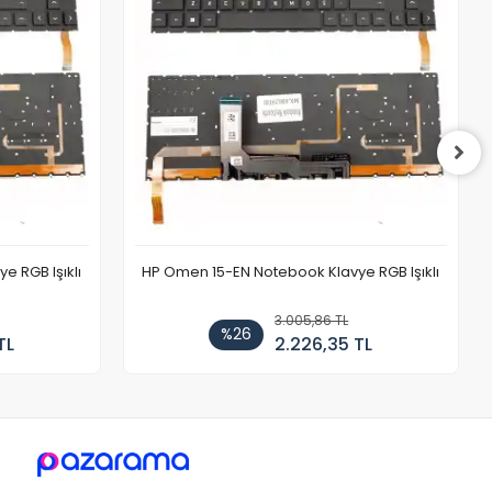
 RGB Işıklı
HP Omen 15-EN Notebook Klavye RGB Işıklı
3.005,86 TL
%26
TL
2.226,35 TL