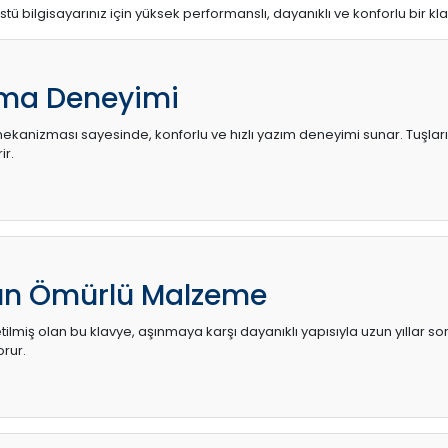
stü bilgisayarınız için yüksek performanslı, dayanıklı ve konforlu bir kl
ma Deneyimi
kanizması sayesinde, konforlu ve hızlı yazım deneyimi sunar. Tuşların d
ir.
zun Ömürlü Malzeme
ilmiş olan bu klavye, aşınmaya karşı dayanıklı yapısıyla uzun yıllar so
orur.