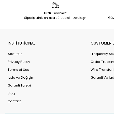
Hızlı Teslimat
Siparişleriniz en kısa sürede elinize ulaşır.
Güv
INSTİTUTİONAL
CUSTOMER S
About Us
Frequently As
Privacy Policy
Order Trackin
Terms of Use
Wire Transfer 
İade ve Değişim
Garanti Ve İad
Garanti Talebi
Blog
Contact