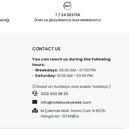
7 / 24 DESTEK
eneği
Öneri ve şikayetlerinizi bize iletebilirsiniz.
CONTACT US
You can reach us during the following
hours:
-
Weekdays:
09:00 AM - 07:00 PM
-
Saturday:
10:00 AM - 03:00 PM
(Closed on Sundays and public holidays.)
0212 433 38 33
info@notebookyedek.com
M.Çakmak Mah. İnönü Cad. N.162/b
Güngören- İSTANBUL