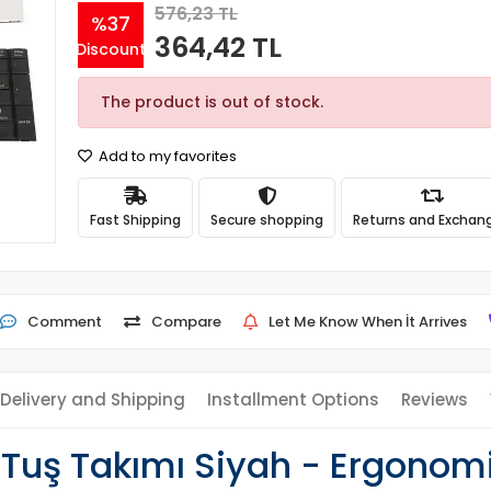
576,23 TL
%37
364,42 TL
Discount
The product is out of stock.
Add to my favorites
Fast Shipping
Secure shopping
Returns and Exchan
Comment
Compare
Let Me Know When İt Arrives
Delivery and Shipping
Installment Options
Reviews
Tuş Takımı Siyah - Ergonomi