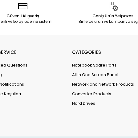
Güvenli Alışveriş
Geniş Ürün Yelpazesi
enli ve kolay ödeme sistemi
Binlerce ürün ve kampanya seç
ERVİCE
CATEGORİES
ked Questions
Notebook Spare Parts
g
All in One Screen Panel
Notifications
Network and Network Products
e Koşulları
Converter Products
Hard Drives