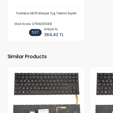
Toshiba S870 Klavye Tuş Takımı Siyah
Stok Kodu: DTRAEEEDEB
576,23 TL
%37
364,42 TL
Similar Products