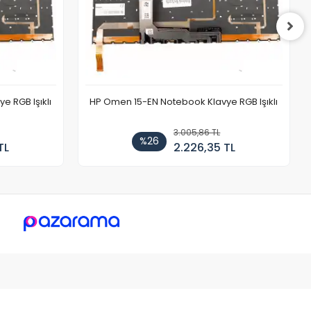
 RGB Işıklı
HP Omen 15-EN Notebook Klavye RGB Işıklı
3.005,86 TL
%26
TL
2.226,35 TL