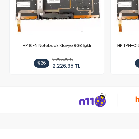
HP 16-N Notebook Klavye RGB Işıklı
HP TPN-C1
3.005,86 TL
%26
2.226,35 TL