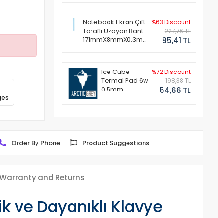
Notebook Ekran Çift
%63 Discount
Taraflı Uzayan Bant
227,76 TL
171mmX8mmX0.3mm
85,41 TL
(1 Set - 2 Adet)
Ice Cube
%72 Discount
Termal Pad 6w
198,38 TL
0.5mm
54,66 TL
ges
50x50mm
Order By Phone
Product Suggestions
Warranty and Returns
k ve Dayanıklı Klavye