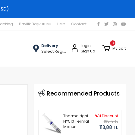
USD)
racking
Bayilik Başvurusu
Help
Contact
0
Delivery
Login
My cart
Select Region
Sign up
Recommended Products
Thermalright
%31 Discount
HY510 Termal
165,13 TL
Macun
113,88 TL