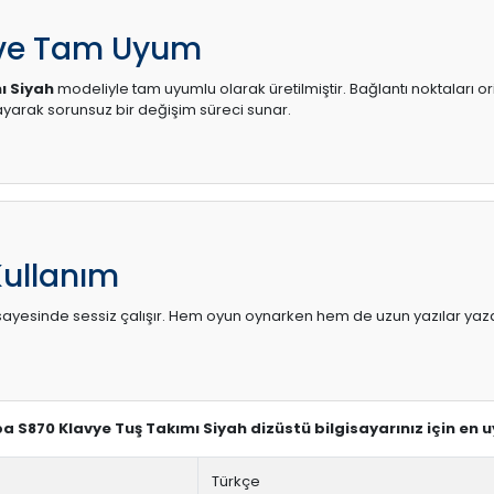
 ve Tam Uyum
ı Siyah
modeliyle tam uyumlu olarak üretilmiştir. Bağlantı noktaları or
arak sorunsuz bir değişim süreci sunar.
Kullanım
sı sayesinde sessiz çalışır. Hem oyun oynarken hem de uzun yazılar yaza
ba S870 Klavye Tuş Takımı Siyah dizüstü bilgisayarınız için en
Türkçe