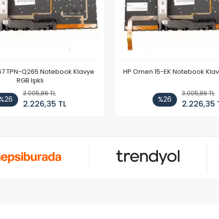
67 TPN-Q265 Notebook Klavye
HP Omen 15-EK Notebook Klavye
RGB Işıklı
3.005,86 TL
3.005,86 TL
%26
%26
2.226,35 TL
2.226,35 