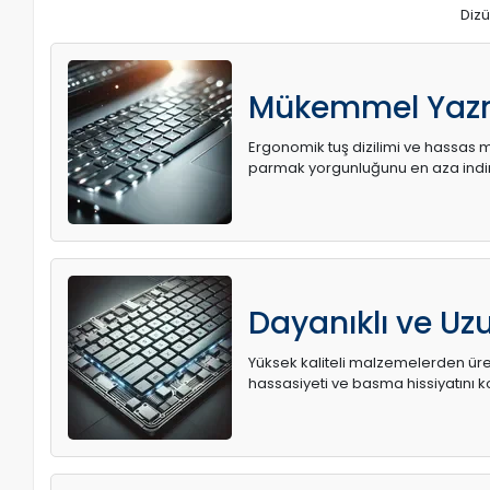
Dizü
Mükemmel Yaz
Ergonomik tuş dizilimi ve hassas me
parmak yorgunluğunu en aza indir
Dayanıklı ve U
Yüksek kaliteli malzemelerden üret
hassasiyeti ve basma hissiyatını k