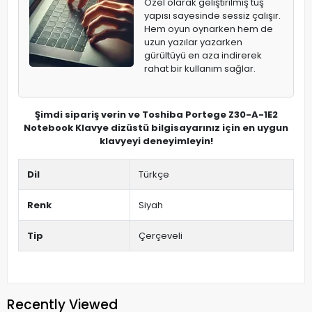
Özel olarak geliştirilmiş tuş
yapısı sayesinde sessiz çalışır.
Hem oyun oynarken hem de
uzun yazılar yazarken
gürültüyü en aza indirerek
rahat bir kullanım sağlar.
Şimdi sipariş verin ve Toshiba Portege Z30-A-1E2
Notebook Klavye dizüstü bilgisayarınız için en uygun
klavyeyi deneyimleyin!
Dil
Türkçe
Renk
Siyah
Tip
Çerçeveli
Recently Viewed