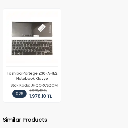
Toshiba Portege Z30-A-1E2
Notebook Klavye
Stok Kodu: JHQORCLQOM
2.670,49 TL
%26
1.978,10 TL
Similar Products