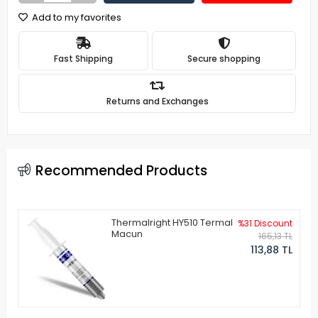
Add to my favorites
Fast Shipping
Secure shopping
Returns and Exchanges
Recommended Products
Thermalright HY510 Termal
%31 Discount
Macun
165,13 TL
113,88 TL