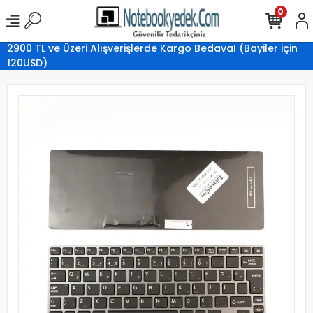
0
2900 TL ve Üzeri Alışverişlerde Kargo Bedava! (Bayiler için
120USD)