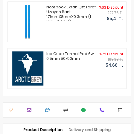
Notebook Ekran Çift Taraflı
%63 Discount
Uzayan Bant
227,76 TL
171mmX8mmX0.3mm (1
85,41 TL
Set - 2 Adet)
Ice Cube Termal Pad 6w
%72 Discount
0.5mm 50x50mm
198,38 TL
54,66 TL
Product Description
Delivery and Shipping