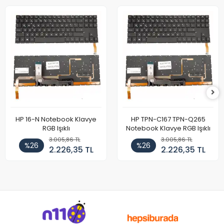
HP 16-N Notebook Klavye
HP TPN-C167 TPN-Q265
RGB Işıklı
Notebook Klavye RGB Işıklı
3.005,86 TL
3.005,86 TL
%26
%26
2.226,35 TL
2.226,35 TL