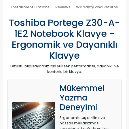
Installment Options
Reviews
Warranty and Returns
Toshiba Portege Z30-A-
1E2 Notebook Klavye -
Ergonomik ve Dayanıklı
Klavye
Dizüstü bilgisayarınız için yüksek performanslı, dayanıklı ve
konforlu bir klavye.
Mükemmel
Yazma
Deneyimi
Ergonomik tuş dizilimi ve
hassas mekanizması
sayesinde, konforlu ve hızlı