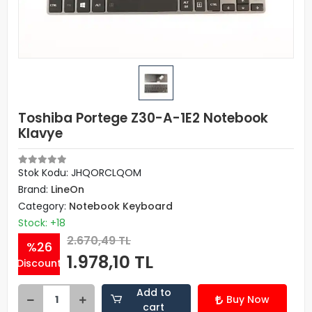
Toshiba Portege Z30-A-1E2 Notebook
Klavye
Stok Kodu: JHQORCLQOM
Brand:
LineOn
Category:
Notebook Keyboard
Stock: +18
2.670,49 TL
%26
1.978,10 TL
Discount
Add to
Buy Now
cart