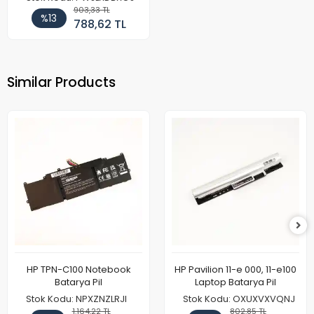
903,33 TL
%13
788,62 TL
Similar Products
HP TPN-C100 Notebook
HP Pavilion 11-e 000, 11-e100
Batarya Pil
Laptop Batarya Pil
Stok Kodu: NPXZNZLRJI
Stok Kodu: OXUXVXVQNJ
1.164,22 TL
802,85 TL