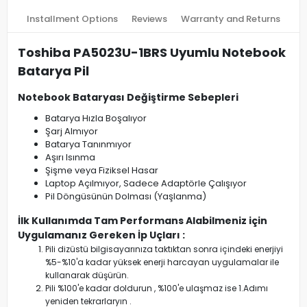
Installment Options
Reviews
Warranty and Returns
Toshiba PA5023U-1BRS Uyumlu Notebook
Batarya Pil
Notebook Bataryası Değiştirme Sebepleri
Batarya Hızla Boşalıyor
Şarj Almıyor
Batarya Tanınmıyor
Aşırı Isınma
Şişme veya Fiziksel Hasar
Laptop Açılmıyor, Sadece Adaptörle Çalışıyor
Pil Döngüsünün Dolması (Yaşlanma)
İlk Kullanımda Tam Performans Alabilmeniz için
Uygulamanız Gereken İp Uçları :
Pili dizüstü bilgisayarınıza taktıktan sonra içindeki enerjiyi
%5-%10'a kadar yüksek enerji harcayan uygulamalar ile
kullanarak düşürün.
Pili %100'e kadar doldurun , %100'e ulaşmaz ise 1.Adımı
yeniden tekrarlaryın .