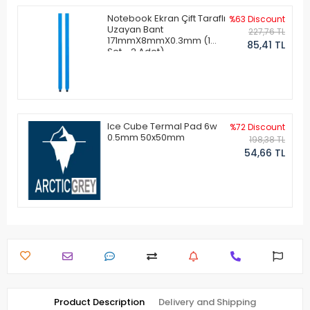
Notebook Ekran Çift Taraflı
%63 Discount
Uzayan Bant
227,76 TL
171mmX8mmX0.3mm (1
85,41 TL
Set - 2 Adet)
Ice Cube Termal Pad 6w
%72 Discount
0.5mm 50x50mm
198,38 TL
54,66 TL
Product Description
Delivery and Shipping