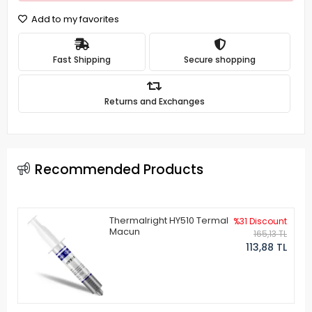
Add to my favorites
Fast Shipping
Secure shopping
Returns and Exchanges
Recommended Products
Thermalright HY510 Termal
%31 Discount
Macun
165,13 TL
113,88 TL