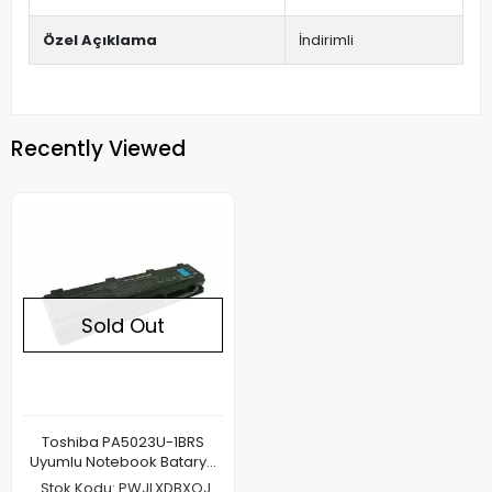
Özel Açıklama
İndirimli
Recently Viewed
Sold Out
Toshiba PA5023U-1BRS
Uyumlu Notebook Batarya
Pil
Stok Kodu: PWJLXDBXOJ