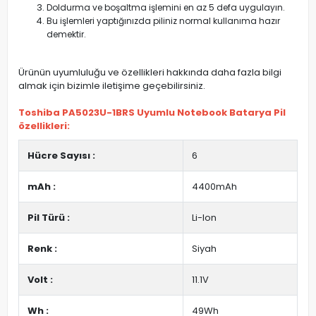
Doldurma ve boşaltma işlemini en az 5 defa uygulayın.
Bu işlemleri yaptığınızda piliniz normal kullanıma hazır
demektir.
Ürünün uyumluluğu ve özellikleri hakkında daha fazla bilgi
almak için bizimle iletişime geçebilirsiniz.
Toshiba PA5023U-1BRS Uyumlu Notebook Batarya Pil
özellikleri:
Hücre Sayısı :
6
mAh :
4400mAh
Pil Türü :
Li-Ion
Renk :
Siyah
Volt :
11.1V
Wh :
49Wh