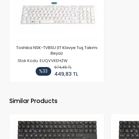
Toshiba NSK-TVBSU 0T Klavye Tuş Takımı
Beyaz
Stok Kodu: EUQVVKEHZW
674,45 TL
%33
449,83 TL
Similar Products