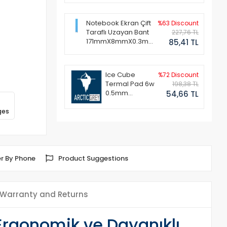
Notebook Ekran Çift
%63 Discount
Taraflı Uzayan Bant
227,76 TL
171mmX8mmX0.3mm
85,41 TL
(1 Set - 2 Adet)
Ice Cube
%72 Discount
Termal Pad 6w
198,38 TL
0.5mm
54,66 TL
50x50mm
ges
r By Phone
Product Suggestions
Warranty and Returns
Ergonomik ve Dayanıklı