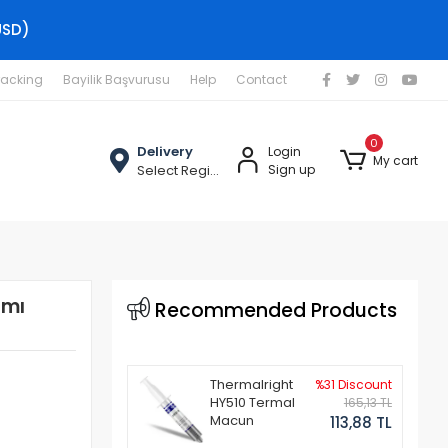
USD)
racking
Bayilik Başvurusu
Help
Contact
0
Delivery
Login
My cart
Select Region
Sign up
ımı
Recommended Products
Thermalright
%31 Discount
HY510 Termal
165,13 TL
Macun
113,88 TL