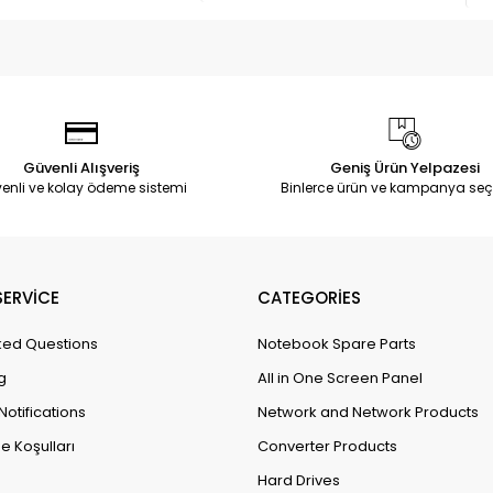
Güvenli Alışveriş
Geniş Ürün Yelpazesi
enli ve kolay ödeme sistemi
Binlerce ürün ve kampanya seç
ERVİCE
CATEGORİES
ked Questions
Notebook Spare Parts
g
All in One Screen Panel
Notifications
Network and Network Products
e Koşulları
Converter Products
Hard Drives