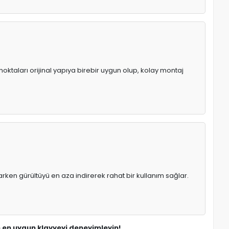
noktaları orijinal yapıya birebir uygun olup, kolay montaj
rken gürültüyü en aza indirerek rahat bir kullanım sağlar.
n en uygun klavyeyi deneyimleyin!