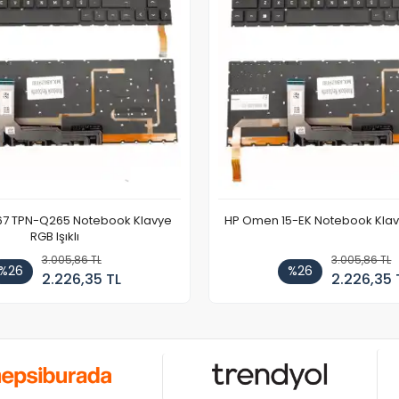
67 TPN-Q265 Notebook Klavye
HP Omen 15-EK Notebook Klavye
RGB Işıklı
3.005,86 TL
3.005,86 TL
%26
%26
2.226,35 TL
2.226,35 