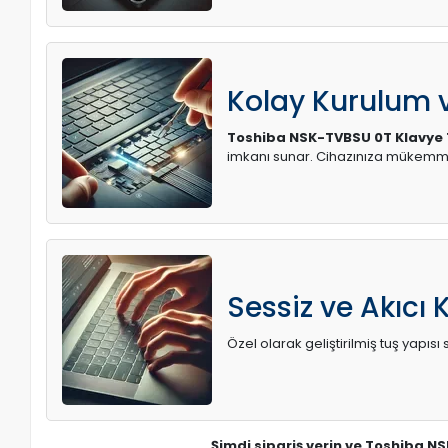
Kolay Kurulum
Toshiba NSK-TVBSU 0T Klavye 
imkanı sunar. Cihazınıza mükemme
Sessiz ve Akıcı 
Özel olarak geliştirilmiş tuş yapı
Şimdi sipariş verin ve Toshiba N