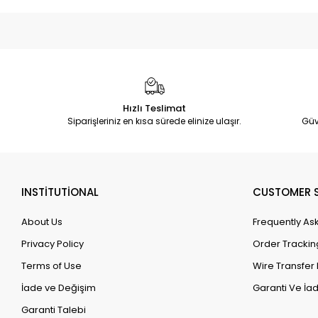
Hızlı Teslimat
Siparişleriniz en kısa sürede elinize ulaşır.
Güv
INSTİTUTİONAL
CUSTOMER S
About Us
Frequently As
Privacy Policy
Order Trackin
Terms of Use
Wire Transfer 
İade ve Değişim
Garanti Ve İad
Garanti Talebi