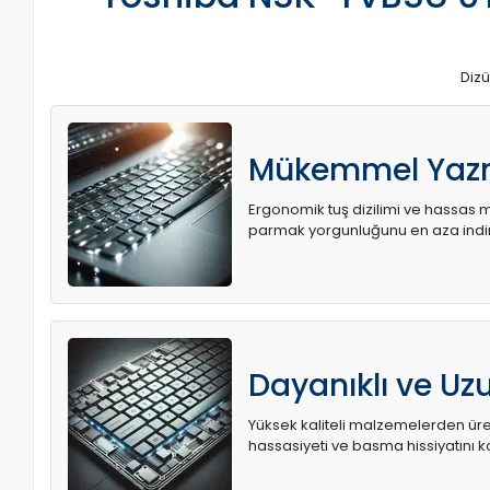
Dizü
Mükemmel Yaz
Ergonomik tuş dizilimi ve hassas me
parmak yorgunluğunu en aza indir
Dayanıklı ve U
Yüksek kaliteli malzemelerden üret
hassasiyeti ve basma hissiyatını k