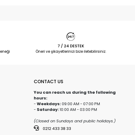
7 / 24 DESTEK
eneği
Öneri ve şikayetlerinizi bize iletebilirsiniz.
CONTACT US
You can reach us during the following
hours:
-
Weekdays:
09:00 AM - 07:00 PM
-
Saturday:
10:00 AM - 03:00 PM
(Closed on Sundays and public holidays.)
0212 433 38 33