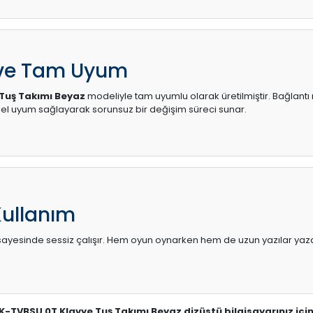
 ve Tam Uyum
Tuş Takımı Beyaz
modeliyle tam uyumlu olarak üretilmiştir. Bağlantı 
l uyum sağlayarak sorunsuz bir değişim süreci sunar.
Kullanım
sı sayesinde sessiz çalışır. Hem oyun oynarken hem de uzun yazılar yaza
SK-TVBSU 0T Klavye Tuş Takımı Beyaz dizüstü bilgisayarınız içi