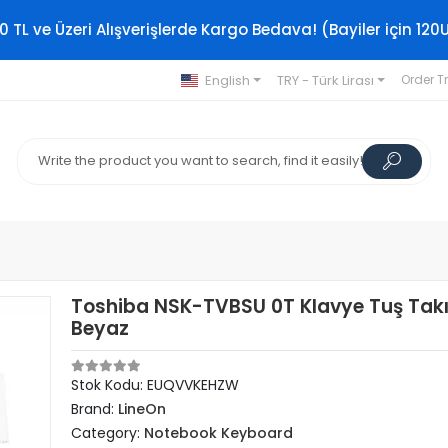
0 TL ve Üzeri Alışverişlerde Kargo Bedava! (Bayiler için 120
English
TRY - Türk Lirası
Order T
Toshiba NSK-TVBSU 0T Klavye Tuş Tak
Beyaz
Stok Kodu: EUQVVKEHZW
Brand:
LineOn
Category:
Notebook Keyboard