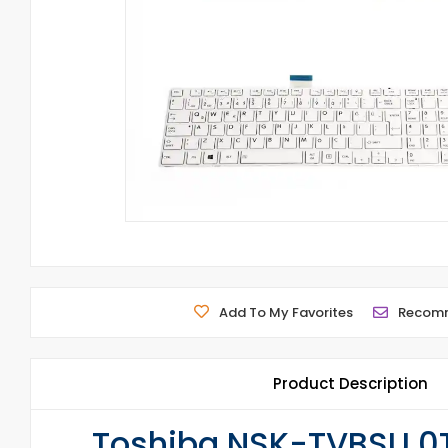
Add To My Favorites
Recom
Product Description
Toshiba NSK-TVBSU 0T 