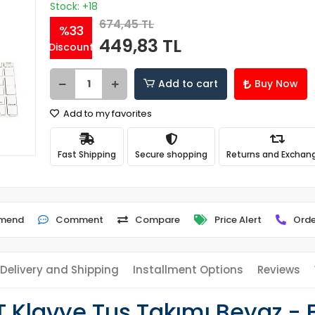
Stock: +18
674,45 TL
%33
449,83 TL
Discount
Add to cart
Buy Now
Add to my favorites
Fast Shipping
Secure shopping
Returns and Exchan
mend
Comment
Compare
Price Alert
Orde
Delivery and Shipping
Installment Options
Reviews
Klavye Tuş Takımı Beyaz - 