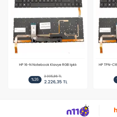
HP 16-N Notebook Klavye RGB Işıklı
HP TPN-C1
3.005,86 TL
%26
2.226,35 TL