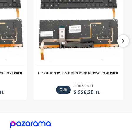
 RGB Işıklı
HP Omen 15-EN Notebook Klavye RGB Işıklı
3.005,86 TL
%26
TL
2.226,35 TL