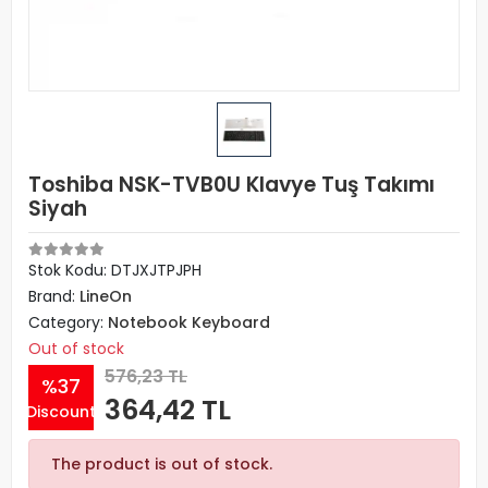
Toshiba NSK-TVB0U Klavye Tuş Takımı
Siyah
Stok Kodu: DTJXJTPJPH
Brand:
LineOn
Category:
Notebook Keyboard
Out of stock
576,23 TL
%37
364,42 TL
Discount
The product is out of stock.