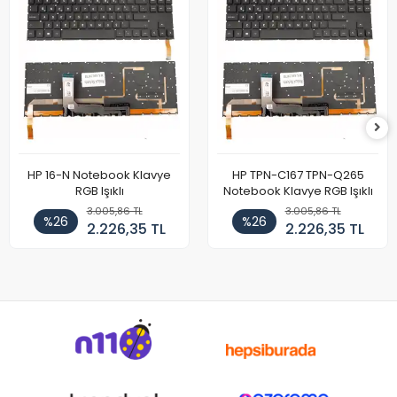
HP 16-N Notebook Klavye
HP TPN-C167 TPN-Q265
RGB Işıklı
Notebook Klavye RGB Işıklı
3.005,86 TL
3.005,86 TL
%26
%26
2.226,35 TL
2.226,35 TL