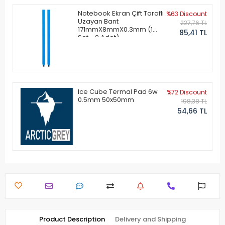
Notebook Ekran Çift Taraflı
%63 Discount
Uzayan Bant
227,76 TL
171mmX8mmX0.3mm (1
85,41 TL
Set - 2 Adet)
Ice Cube Termal Pad 6w
%72 Discount
0.5mm 50x50mm
198,38 TL
54,66 TL
Product Description
Delivery and Shipping