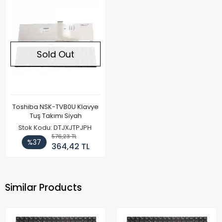
Sold Out
Toshiba NSK-TVB0U Klavye
Tuş Takımı Siyah
Stok Kodu: DTJXJTPJPH
576,23 TL
%37
364,42 TL
Similar Products