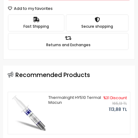
Add to my favorites
Fast Shipping
Secure shopping
Returns and Exchanges
Recommended Products
Thermalright HY510 Termal
%31 Discount
Macun
165,13 TL
113,88 TL