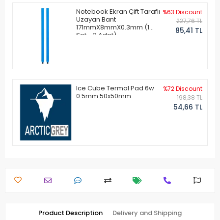
Notebook Ekran Çift Taraflı
%63 Discount
Uzayan Bant
227,76 TL
171mmX8mmX0.3mm (1
85,41 TL
Set - 2 Adet)
Ice Cube Termal Pad 6w
%72 Discount
0.5mm 50x50mm
198,38 TL
54,66 TL
Product Description
Delivery and Shipping