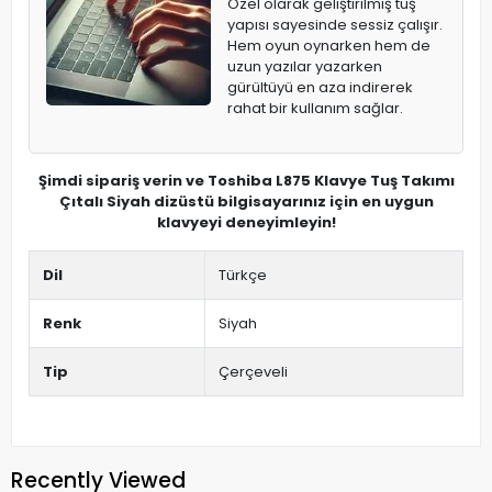
Özel olarak geliştirilmiş tuş
yapısı sayesinde sessiz çalışır.
Hem oyun oynarken hem de
uzun yazılar yazarken
gürültüyü en aza indirerek
rahat bir kullanım sağlar.
Şimdi sipariş verin ve Toshiba L875 Klavye Tuş Takımı
Çıtalı Siyah dizüstü bilgisayarınız için en uygun
klavyeyi deneyimleyin!
Dil
Türkçe
Renk
Siyah
Tip
Çerçeveli
Recently Viewed