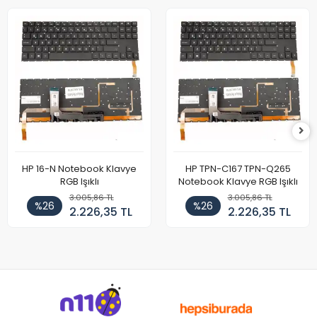
HP 16-N Notebook Klavye
HP TPN-C167 TPN-Q265
RGB Işıklı
Notebook Klavye RGB Işıklı
3.005,86 TL
3.005,86 TL
%26
%26
2.226,35 TL
2.226,35 TL