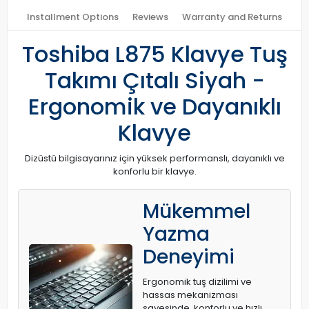
Installment Options
Reviews
Warranty and Returns
Toshiba L875 Klavye Tuş
Takımı Çıtalı Siyah -
Ergonomik ve Dayanıklı
Klavye
Dizüstü bilgisayarınız için yüksek performanslı, dayanıklı ve
konforlu bir klavye.
Mükemmel
Yazma
Deneyimi
Ergonomik tuş dizilimi ve
hassas mekanizması
sayesinde, konforlu ve hızlı