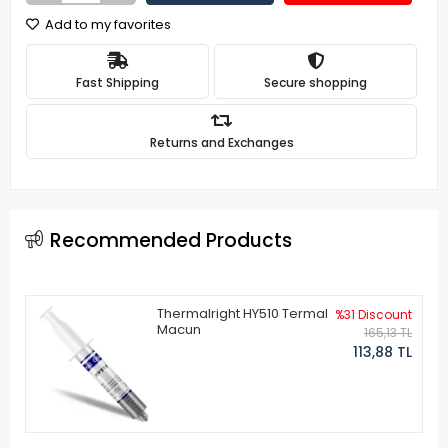
Add to my favorites
Fast Shipping
Secure shopping
Returns and Exchanges
Recommended Products
Thermalright HY510 Termal
%31 Discount
Macun
165,13 TL
113,88 TL