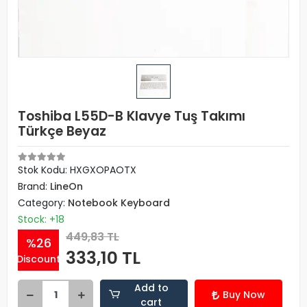
Toshiba L55D-B Klavye Tuş Takımı
Türkçe Beyaz
Stok Kodu: HXGXOPAOTX
Brand:
LineOn
Category:
Notebook Keyboard
Stock: +18
449,83 TL
%26
333,10 TL
Discount
Add to
Buy Now
cart