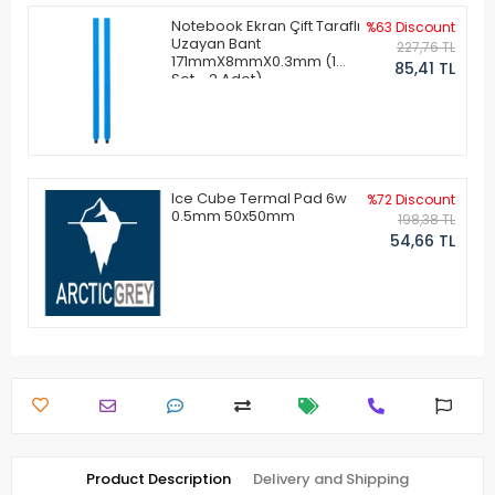
Notebook Ekran Çift Taraflı
%63 Discount
Uzayan Bant
227,76 TL
171mmX8mmX0.3mm (1
85,41 TL
Set - 2 Adet)
Ice Cube Termal Pad 6w
%72 Discount
0.5mm 50x50mm
198,38 TL
54,66 TL
Product Description
Delivery and Shipping