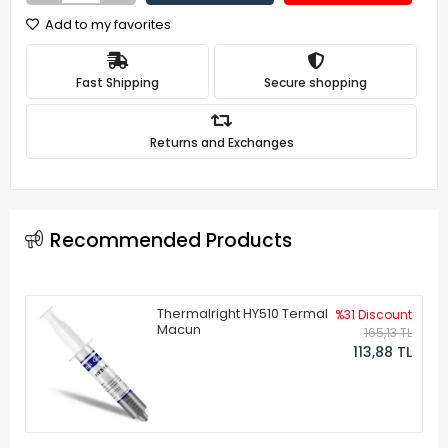
Add to my favorites
Fast Shipping
Secure shopping
Returns and Exchanges
Recommended Products
Thermalright HY510 Termal
%31 Discount
Macun
165,13 TL
113,88 TL