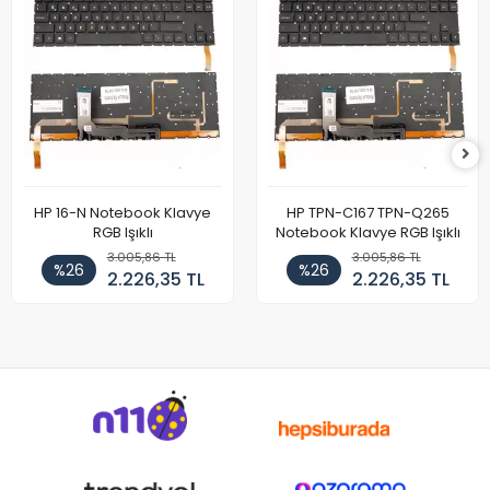
HP 16-N Notebook Klavye
HP TPN-C167 TPN-Q265
RGB Işıklı
Notebook Klavye RGB Işıklı
3.005,86 TL
3.005,86 TL
%26
%26
2.226,35 TL
2.226,35 TL