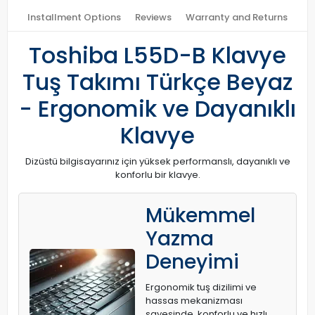
Installment Options
Reviews
Warranty and Returns
Toshiba L55D-B Klavye
Tuş Takımı Türkçe Beyaz
- Ergonomik ve Dayanıklı
Klavye
Dizüstü bilgisayarınız için yüksek performanslı, dayanıklı ve
konforlu bir klavye.
Mükemmel
Yazma
Deneyimi
Ergonomik tuş dizilimi ve
hassas mekanizması
sayesinde, konforlu ve hızlı