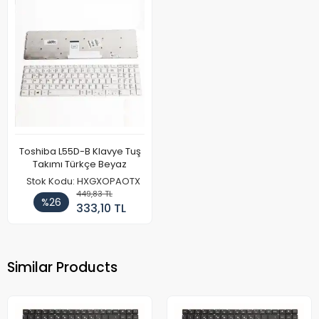
Toshiba L55D-B Klavye Tuş
Takımı Türkçe Beyaz
Stok Kodu: HXGXOPAOTX
449,83 TL
%26
333,10 TL
Similar Products