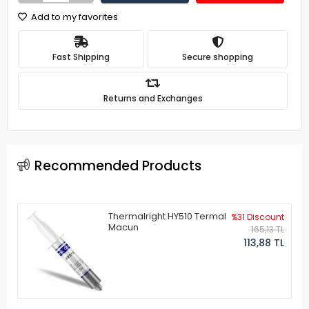
Add to my favorites
Fast Shipping
Secure shopping
Returns and Exchanges
Recommended Products
Thermalright HY510 Termal
%31 Discount
Macun
165,13 TL
113,88 TL