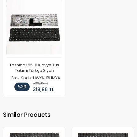
Toshiba L55-B Klavye Tuş
Takımı Türkçe Siyah
Stok Kodu: HWYNJBHMYA
523,85 TL
%39
318,86 TL
Similar Products