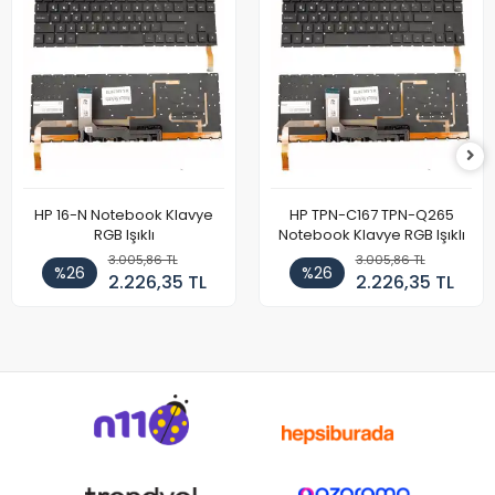
HP 16-N Notebook Klavye
HP TPN-C167 TPN-Q265
RGB Işıklı
Notebook Klavye RGB Işıklı
3.005,86 TL
3.005,86 TL
%26
%26
2.226,35 TL
2.226,35 TL