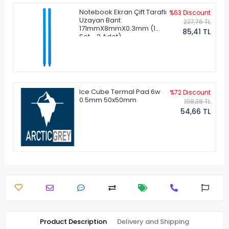
Notebook Ekran Çift Taraflı
%63 Discount
Uzayan Bant
227,76 TL
171mmX8mmX0.3mm (1
85,41 TL
Set - 2 Adet)
Ice Cube Termal Pad 6w
%72 Discount
0.5mm 50x50mm
198,38 TL
54,66 TL
Product Description
Delivery and Shipping