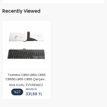
Recently Viewed
Toshiba C850 L850 C855
C855D L855 C855 Çerçeveli
Uyumlu Klavye
Stok Kodu: EVYZIEMLEZ
451,35 TL
%27
331,69 TL