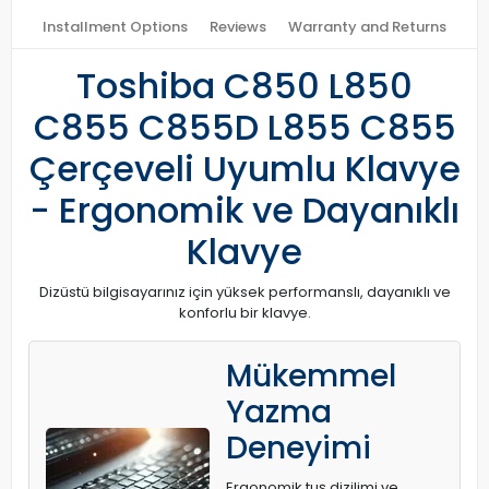
Installment Options
Reviews
Warranty and Returns
Toshiba C850 L850
C855 C855D L855 C855
Çerçeveli Uyumlu Klavye
- Ergonomik ve Dayanıklı
Klavye
Dizüstü bilgisayarınız için yüksek performanslı, dayanıklı ve
konforlu bir klavye.
Mükemmel
Yazma
Deneyimi
Ergonomik tuş dizilimi ve