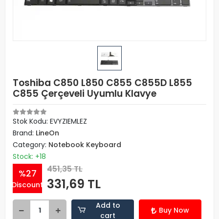
Toshiba C850 L850 C855 C855D L855
C855 Çerçeveli Uyumlu Klavye
Stok Kodu: EVYZIEMLEZ
Brand:
LineOn
Category:
Notebook Keyboard
Stock: +18
451,35 TL
%27
331,69 TL
Discount
Add to
Buy Now
cart