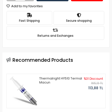
Add to my favorites
Fast Shipping
Secure shopping
Returns and Exchanges
Recommended Products
Thermalright HY510 Termal
%31 Discount
Macun
165,13 TL
113,88 TL