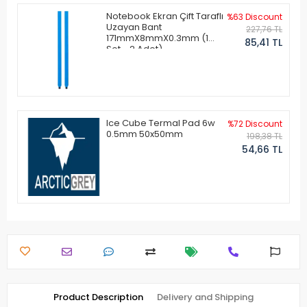
Notebook Ekran Çift Taraflı
%63 Discount
Uzayan Bant
227,76 TL
171mmX8mmX0.3mm (1
85,41 TL
Set - 2 Adet)
Ice Cube Termal Pad 6w
%72 Discount
0.5mm 50x50mm
198,38 TL
54,66 TL
Product Description
Delivery and Shipping