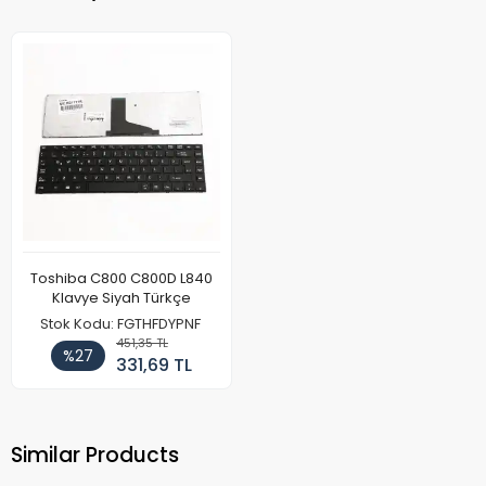
Toshiba C800 C800D L840
Klavye Siyah Türkçe
Stok Kodu: FGTHFDYPNF
451,35 TL
%27
331,69 TL
Similar Products