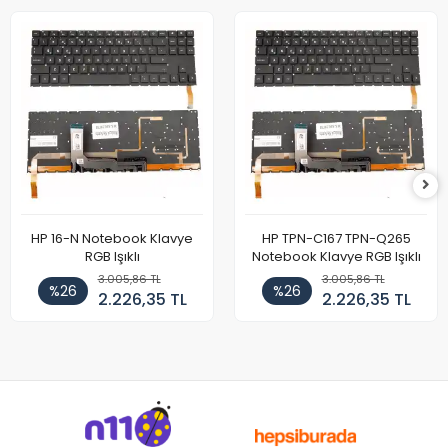
HP 16-N Notebook Klavye
HP TPN-C167 TPN-Q265
RGB Işıklı
Notebook Klavye RGB Işıklı
3.005,86 TL
3.005,86 TL
%26
%26
2.226,35 TL
2.226,35 TL