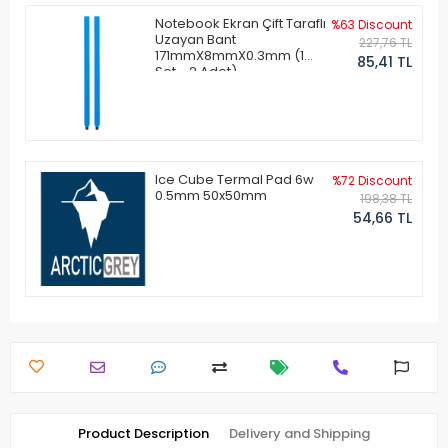
Notebook Ekran Çift Taraflı
%63 Discount
Uzayan Bant
227,76 TL
171mmX8mmX0.3mm (1
85,41 TL
Set - 2 Adet)
Ice Cube Termal Pad 6w
%72 Discount
0.5mm 50x50mm
198,38 TL
54,66 TL
Product Description
Delivery and Shipping