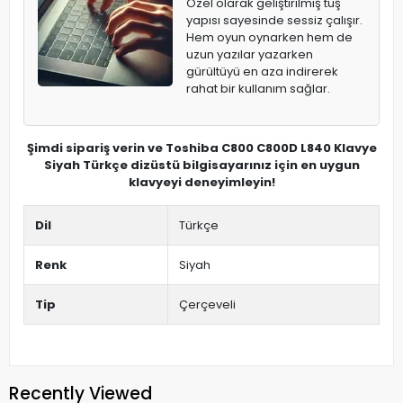
Özel olarak geliştirilmiş tuş
yapısı sayesinde sessiz çalışır.
Hem oyun oynarken hem de
uzun yazılar yazarken
gürültüyü en aza indirerek
rahat bir kullanım sağlar.
Şimdi sipariş verin ve Toshiba C800 C800D L840 Klavye
Siyah Türkçe dizüstü bilgisayarınız için en uygun
klavyeyi deneyimleyin!
Dil
Türkçe
Renk
Siyah
Tip
Çerçeveli
Recently Viewed