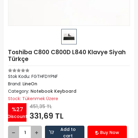
Toshiba C800 C800D L840 Klavye Siyah
Türkçe
Stok Kodu: FGTHFDYPNF
Brand:
LineOn
Category:
Notebook Keyboard
Stock: Tükenmek Üzere
451,35 TL
%27
331,69 TL
Discount
Add to
Buy Now
cart