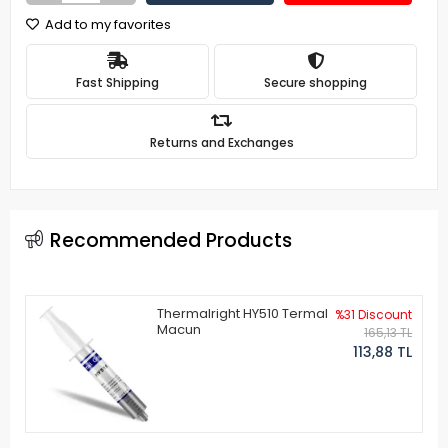
Add to my favorites
Fast Shipping
Secure shopping
Returns and Exchanges
Recommended Products
Thermalright HY510 Termal
%31 Discount
Macun
165,13 TL
113,88 TL