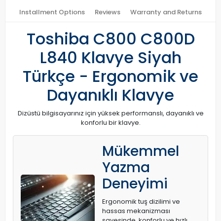
Installment Options
Reviews
Warranty and Returns
Toshiba C800 C800D
L840 Klavye Siyah
Türkçe - Ergonomik ve
Dayanıklı Klavye
Dizüstü bilgisayarınız için yüksek performanslı, dayanıklı ve
konforlu bir klavye.
Mükemmel
Yazma
Deneyimi
Ergonomik tuş dizilimi ve
hassas mekanizması
sayesinde, konforlu ve hızlı