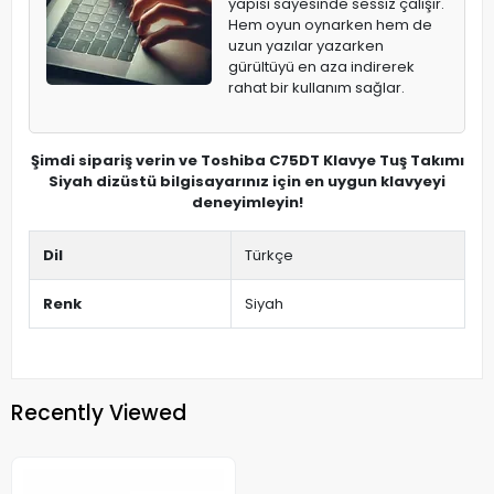
yapısı sayesinde sessiz çalışır.
Hem oyun oynarken hem de
uzun yazılar yazarken
gürültüyü en aza indirerek
rahat bir kullanım sağlar.
Şimdi sipariş verin ve Toshiba C75DT Klavye Tuş Takımı
Siyah dizüstü bilgisayarınız için en uygun klavyeyi
deneyimleyin!
Dil
Türkçe
Renk
Siyah
Recently Viewed