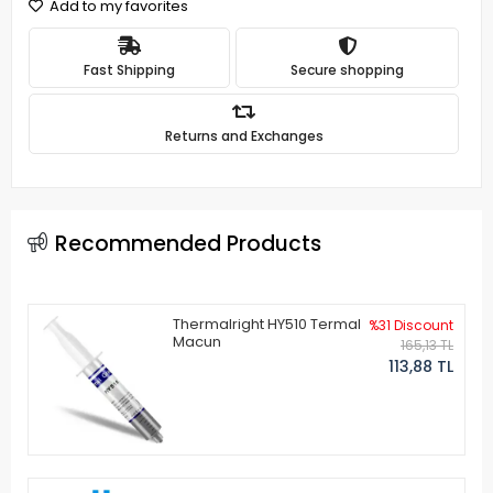
Add to my favorites
Fast Shipping
Secure shopping
Returns and Exchanges
Recommended Products
Thermalright HY510 Termal
%31 Discount
Macun
165,13 TL
113,88 TL