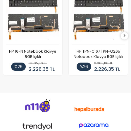
HP 16-N Notebook Klavye
HP TPN-C167 TPN-Q265
RGB Işıklı
Notebook Klavye RGB Işıklı
3.005,86 TL
3.005,86 TL
%26
%26
2.226,35 TL
2.226,35 TL