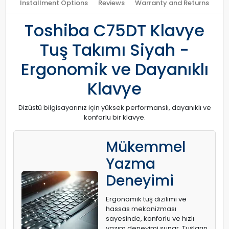
Installment Options
Reviews
Warranty and Returns
Toshiba C75DT Klavye
Tuş Takımı Siyah -
Ergonomik ve Dayanıklı
Klavye
Dizüstü bilgisayarınız için yüksek performanslı, dayanıklı ve
konforlu bir klavye.
Mükemmel
Yazma
Deneyimi
Ergonomik tuş dizilimi ve
hassas mekanizması
sayesinde, konforlu ve hızlı
yazım deneyimi sunar. Tuşların