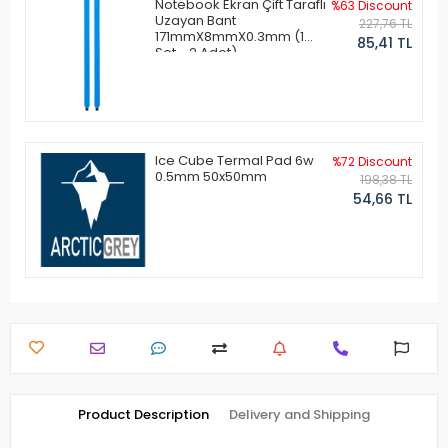
Notebook Ekran Çift Taraflı
%63 Discount
Uzayan Bant
227,76 TL
171mmX8mmX0.3mm (1
85,41 TL
Set - 2 Adet)
Ice Cube Termal Pad 6w
%72 Discount
0.5mm 50x50mm
198,38 TL
54,66 TL
Product Description
Delivery and Shipping