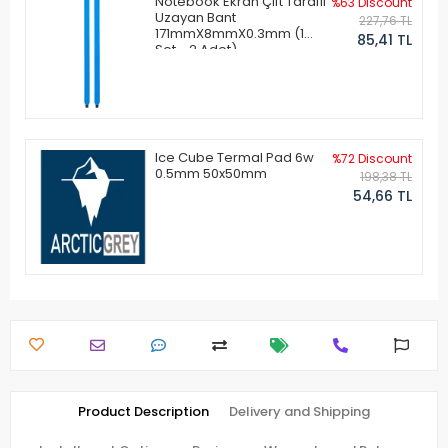
Notebook Ekran Çift Taraflı
%63 Discount
Uzayan Bant
227,76 TL
171mmX8mmX0.3mm (1
85,41 TL
Set - 2 Adet)
Ice Cube Termal Pad 6w
%72 Discount
0.5mm 50x50mm
198,38 TL
54,66 TL
Product Description
Delivery and Shipping