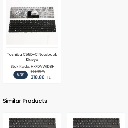
Toshiba C55D-C Notebook
Klavye
Stok Kodu: HXFDVWIDBH
523,85 TL
%39
318,86 TL
Similar Products