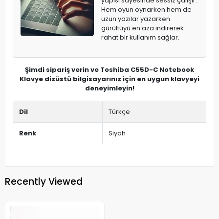
yapısı sayesinde sessiz çalışır.
Hem oyun oynarken hem de
uzun yazılar yazarken
gürültüyü en aza indirerek
rahat bir kullanım sağlar.
Şimdi sipariş verin ve Toshiba C55D-C Notebook
Klavye dizüstü bilgisayarınız için en uygun klavyeyi
deneyimleyin!
Dil
Türkçe
Renk
Siyah
Recently Viewed