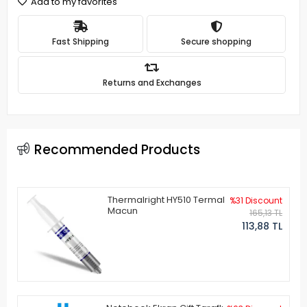
Add to my favorites
Fast Shipping
Secure shopping
Returns and Exchanges
Recommended Products
Thermalright HY510 Termal
%31 Discount
Macun
165,13 TL
113,88 TL