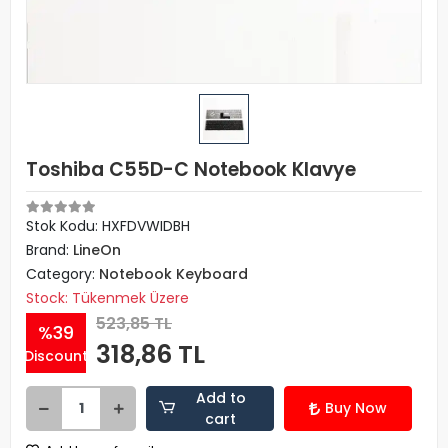
Toshiba C55D-C Notebook Klavye
Stok Kodu: HXFDVWIDBH
Brand:
LineOn
Category:
Notebook Keyboard
Stock: Tükenmek Üzere
523,85 TL
%39
318,86 TL
Discount
Add to
Buy Now
cart