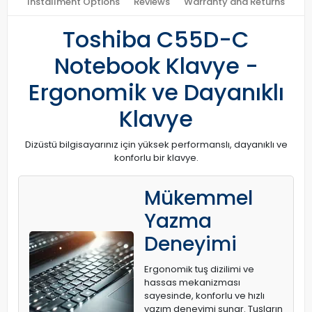
Installment Options
Reviews
Warranty and Returns
Toshiba C55D-C
Notebook Klavye -
Ergonomik ve Dayanıklı
Klavye
Dizüstü bilgisayarınız için yüksek performanslı, dayanıklı ve
konforlu bir klavye.
Mükemmel
Yazma
Deneyimi
Ergonomik tuş dizilimi ve
hassas mekanizması
sayesinde, konforlu ve hızlı
yazım deneyimi sunar. Tuşların