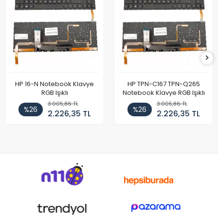
HP 16-N Notebook Klavye
HP TPN-C167 TPN-Q265
RGB Işıklı
Notebook Klavye RGB Işıklı
3.005,86 TL
3.005,86 TL
%26
%26
2.226,35 TL
2.226,35 TL