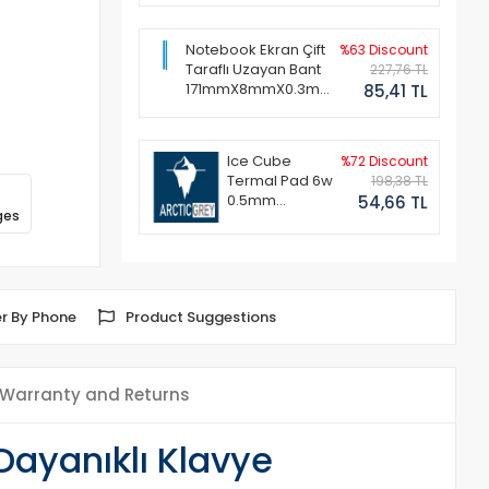
Notebook Ekran Çift
%63 Discount
Taraflı Uzayan Bant
227,76 TL
171mmX8mmX0.3mm
85,41 TL
(1 Set - 2 Adet)
Ice Cube
%72 Discount
Termal Pad 6w
198,38 TL
0.5mm
54,66 TL
ges
50x50mm
r By Phone
Product Suggestions
Warranty and Returns
Dayanıklı Klavye