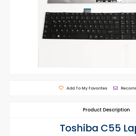
Add To My Favorites
Recom
Product Description
Toshiba C55 Lap