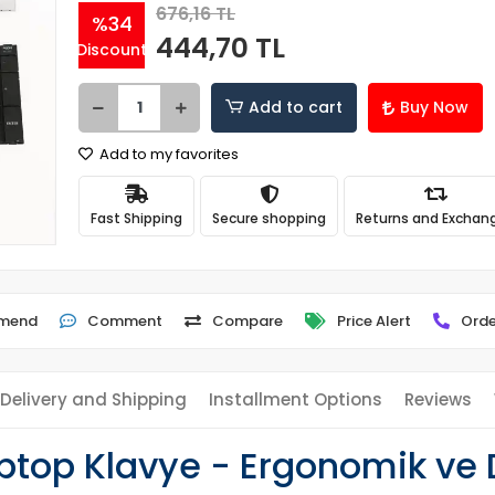
676,16 TL
%34
444,70 TL
Discount
Add to cart
Buy Now
Add to my favorites
Fast Shipping
Secure shopping
Returns and Exchan
mend
Comment
Compare
Price Alert
Orde
Delivery and Shipping
Installment Options
Reviews
top Klavye - Ergonomik ve 