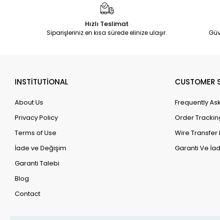
Hızlı Teslimat
Siparişleriniz en kısa sürede elinize ulaşır.
Güv
INSTİTUTİONAL
CUSTOMER S
About Us
Frequently As
Privacy Policy
Order Trackin
Terms of Use
Wire Transfer 
İade ve Değişim
Garanti Ve İad
Garanti Talebi
Blog
Contact