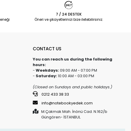
7 / 24 DESTEK
eneği
Öneri ve şikayetlerinizi bize iletebilirsiniz.
CONTACT US
You can reach us during the following
hours:
-
Weekdays:
09:00 AM - 07:00 PM
-
Saturday:
10:00 AM - 03:00 PM
(Closed on Sundays and public holidays.)
0212 433 38 33
info@notebookyedek.com
M.Çakmak Mah. İnönü Cad. N.162/b
Güngören- İSTANBUL