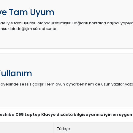
 ve Tam Uyum
eliyle tam uyumlu olarak üretilmiştir. Bağlantı noktaları orijinal yapı
uz bir değişim süreci sunar.
Kullanım
sı sayesinde sessiz çalışır. Hem oyun oynarken hem de uzun yazılar yaza
 Toshiba C55 Laptop Klavye dizüstü bilgisayarınız için en uygun
Türkçe