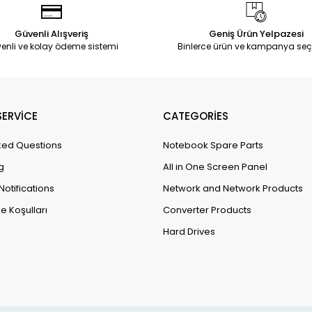
Güvenli Alışveriş
Geniş Ürün Yelpazesi
enli ve kolay ödeme sistemi
Binlerce ürün ve kampanya seç
ERVİCE
CATEGORİES
ked Questions
Notebook Spare Parts
g
All in One Screen Panel
Notifications
Network and Network Products
e Koşulları
Converter Products
Hard Drives