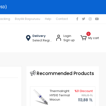
USD)
racking
Bayilik Başvurusu
Help
Contact
0
Delivery
Login
My cart
Select Region
Sign up
Recommended Products
Thermalright
%31 Discount
HY510 Termal
165,13 TL
Macun
113,88 TL