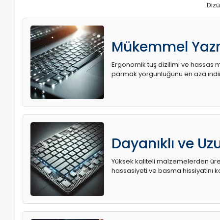
Dizü
Mükemmel Yaz
Ergonomik tuş dizilimi ve hassas me
parmak yorgunluğunu en aza indir
Dayanıklı ve U
Yüksek kaliteli malzemelerden üret
hassasiyeti ve basma hissiyatını k