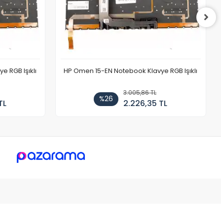
 RGB Işıklı
HP Omen 15-EN Notebook Klavye RGB Işıklı
3.005,86 TL
%26
TL
2.226,35 TL