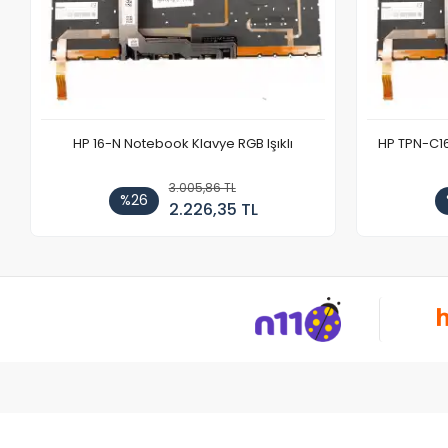
HP 16-N Notebook Klavye RGB Işıklı
HP TPN-C1
3.005,86 TL
%26
2.226,35 TL