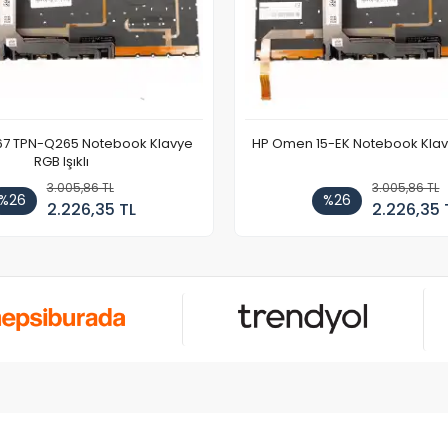
67 TPN-Q265 Notebook Klavye
HP Omen 15-EK Notebook Klavye
RGB Işıklı
3.005,86 TL
3.005,86 TL
%26
%26
2.226,35 TL
2.226,35 