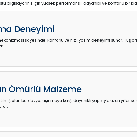
stü bilgisayarınız için yüksek performanslı, dayanıklı ve konforlu bir kl
ma Deneyimi
kanizması sayesinde, konforlu ve hızlı yazım deneyimi sunar. Tuşların d
ir.
zun Ömürlü Malzeme
ilmiş olan bu klavye, aşınmaya karşı dayanıklı yapısıyla uzun yıllar so
orur.