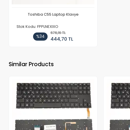
Toshiba C55 Laptop Klavye
Stok Kodu: FPPLNEXIXO
676,16 TL
%34
444,70 TL
Similar Products