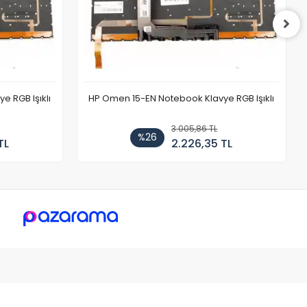
 RGB Işıklı
HP Omen 15-EN Notebook Klavye RGB Işıklı
3.005,86 TL
%26
TL
2.226,35 TL