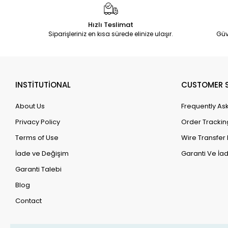
Hızlı Teslimat
Siparişleriniz en kısa sürede elinize ulaşır.
Güv
INSTİTUTİONAL
CUSTOMER S
About Us
Frequently As
Privacy Policy
Order Trackin
Terms of Use
Wire Transfer 
İade ve Değişim
Garanti Ve İad
Garanti Talebi
Blog
Contact