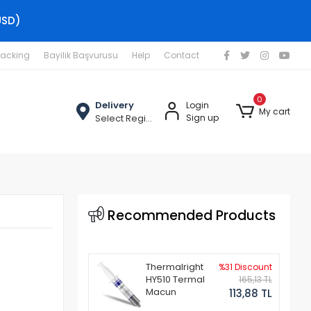
USD)
racking
Bayilik Başvurusu
Help
Contact
0
Delivery
Login
My cart
Select Region
Sign up
Recommended Products
Thermalright
%31 Discount
HY510 Termal
165,13 TL
Macun
113,88 TL