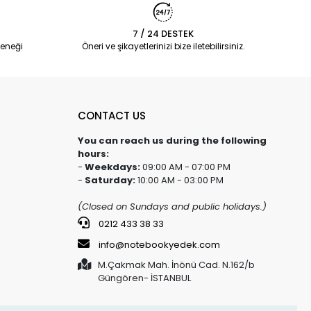
7 / 24 DESTEK
eneği
Öneri ve şikayetlerinizi bize iletebilirsiniz.
CONTACT US
You can reach us during the following
hours:
-
Weekdays:
09:00 AM - 07:00 PM
-
Saturday:
10:00 AM - 03:00 PM
(Closed on Sundays and public holidays.)
0212 433 38 33
info@notebookyedek.com
M.Çakmak Mah. İnönü Cad. N.162/b
Güngören- İSTANBUL