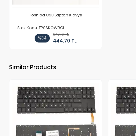
Toshiba C50 Laptop Klavye
Stok Kodu: FPSSKOWRGI
676,16 TL
%34
444,70 TL
Similar Products