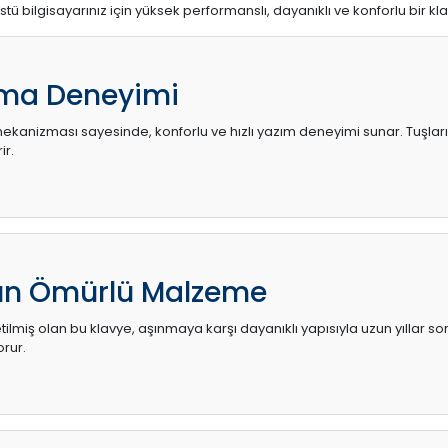
stü bilgisayarınız için yüksek performanslı, dayanıklı ve konforlu bir kl
ma Deneyimi
kanizması sayesinde, konforlu ve hızlı yazım deneyimi sunar. Tuşların d
ir.
zun Ömürlü Malzeme
ilmiş olan bu klavye, aşınmaya karşı dayanıklı yapısıyla uzun yıllar so
orur.