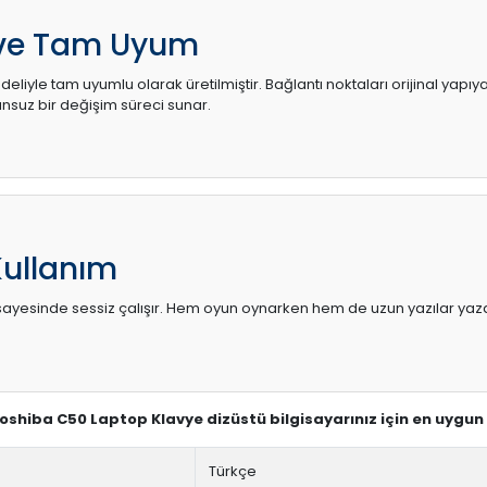
 ve Tam Uyum
eliyle tam uyumlu olarak üretilmiştir. Bağlantı noktaları orijinal yapı
uz bir değişim süreci sunar.
Kullanım
sı sayesinde sessiz çalışır. Hem oyun oynarken hem de uzun yazılar yaza
 Toshiba C50 Laptop Klavye dizüstü bilgisayarınız için en uygun
Türkçe