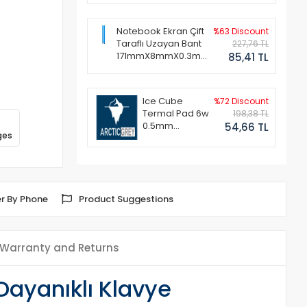
Notebook Ekran Çift
%63 Discount
Taraflı Uzayan Bant
227,76 TL
171mmX8mmX0.3mm
85,41 TL
(1 Set - 2 Adet)
Ice Cube
%72 Discount
Termal Pad 6w
198,38 TL
0.5mm
54,66 TL
ges
50x50mm
r By Phone
Product Suggestions
Warranty and Returns
Dayanıklı Klavye