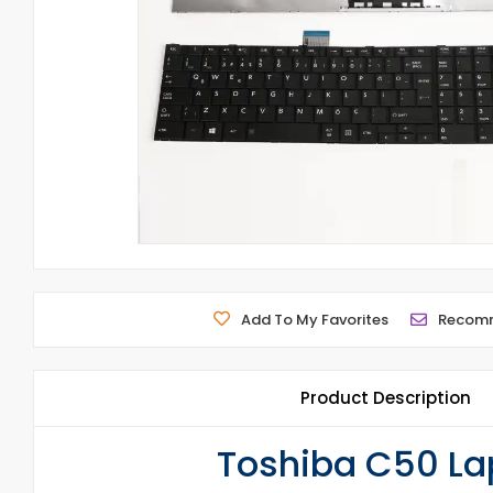
Add To My Favorites
Recom
Product Description
Toshiba C50 Lap