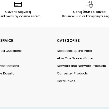
Güvenli Alışveriş
Geniş Ürün Yelpazesi
enli ve kolay ödeme sistemi
Binlerce ürün ve kampanya seç
ERVİCE
CATEGORİES
ked Questions
Notebook Spare Parts
g
All in One Screen Panel
Notifications
Network and Network Products
e Koşulları
Converter Products
Hard Drives