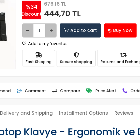
676,16 TL
%34
444,70 TL
Discount
Add to cart
Buy Now
Add to my favorites
Fast Shipping
Secure shopping
Returns and Exchan
mend
Comment
Compare
Price Alert
Orde
Delivery and Shipping
Installment Options
Reviews
top Klavye - Ergonomik ve 