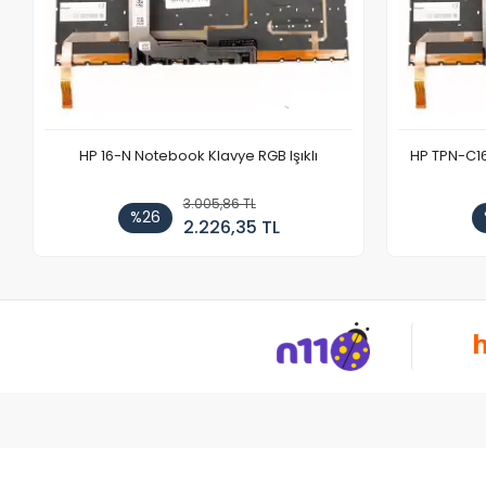
HP 16-N Notebook Klavye RGB Işıklı
HP TPN-C1
3.005,86 TL
%26
2.226,35 TL