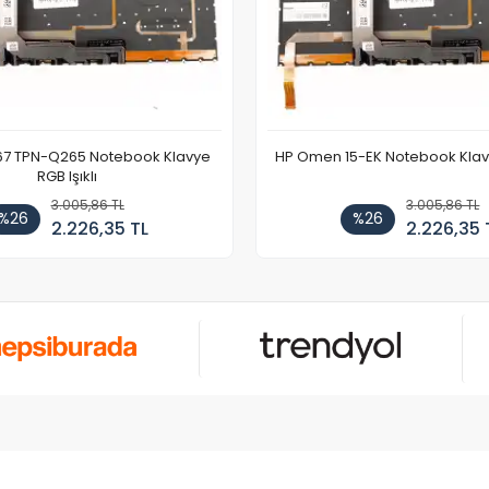
67 TPN-Q265 Notebook Klavye
HP Omen 15-EK Notebook Klavye
RGB Işıklı
3.005,86 TL
3.005,86 TL
%26
%26
2.226,35 TL
2.226,35 