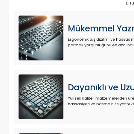
Dizü
Mükemmel Yaz
Ergonomik tuş dizilimi ve hassas me
parmak yorgunluğunu en aza indir
Dayanıklı ve U
Yüksek kaliteli malzemelerden üret
hassasiyeti ve basma hissiyatını k