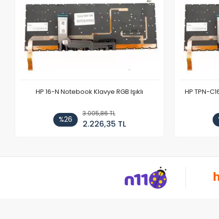
HP 16-N Notebook Klavye RGB Işıklı
HP TPN-C1
3.005,86 TL
%26
2.226,35 TL