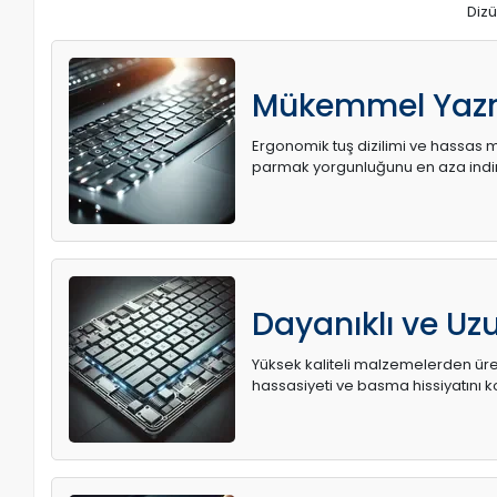
Dizü
Mükemmel Yaz
Ergonomik tuş dizilimi ve hassas me
parmak yorgunluğunu en aza indir
Dayanıklı ve U
Yüksek kaliteli malzemelerden üret
hassasiyeti ve basma hissiyatını k