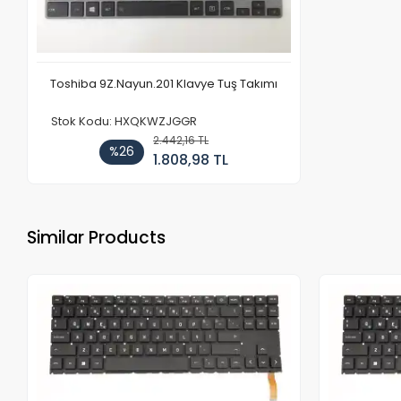
Toshiba 9Z.Nayun.201 Klavye Tuş Takımı
Stok Kodu: HXQKWZJGGR
2.442,16 TL
%26
1.808,98 TL
Similar Products