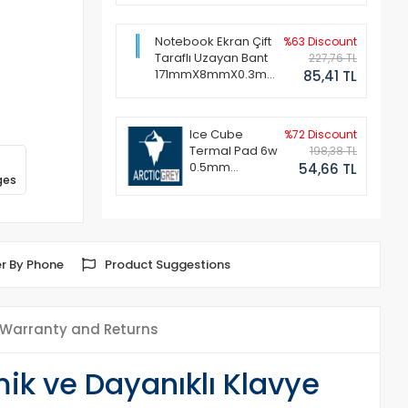
Notebook Ekran Çift
%63 Discount
Taraflı Uzayan Bant
227,76 TL
171mmX8mmX0.3mm
85,41 TL
(1 Set - 2 Adet)
Ice Cube
%72 Discount
Termal Pad 6w
198,38 TL
0.5mm
54,66 TL
ges
50x50mm
r By Phone
Product Suggestions
Warranty and Returns
ik ve Dayanıklı Klavye