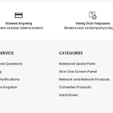
Güvenli Alışveriş
Geniş Ürün Yelpazesi
enli ve kolay ödeme sistemi
Binlerce ürün ve kampanya seç
ERVİCE
CATEGORİES
ked Questions
Notebook Spare Parts
g
All in One Screen Panel
Notifications
Network and Network Products
e Koşulları
Converter Products
Hard Drives