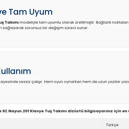
 ve Tam Uyum
uş Takımı
modeliyle tam uyumlu olarak üretilmiştir. Bağlantı noktaları
sağlayarak sorunsuz bir değişim süreci sunar.
Kullanım
sı sayesinde sessiz çalışır. Hem oyun oynarken hem de uzun yazılar yaza
a 9Z.Nayun.201 Klavye Tuş Takımı dizüstü bilgisayarınız için e
Türkçe