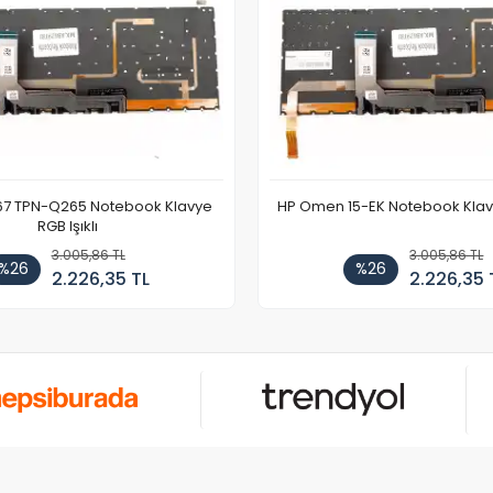
67 TPN-Q265 Notebook Klavye
HP Omen 15-EK Notebook Klavye
RGB Işıklı
3.005,86 TL
3.005,86 TL
%26
%26
2.226,35 TL
2.226,35 