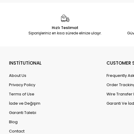
Hızlı Teslimat
Siparişleriniz en kısa sürede elinize ulaşır.
Güv
INSTİTUTİONAL
CUSTOMER S
About Us
Frequently As
Privacy Policy
Order Trackin
Terms of Use
Wire Transfer 
İade ve Değişim
Garanti Ve İad
Garanti Talebi
Blog
Contact