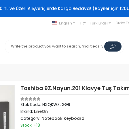
0 TL ve Üzeri Alışverişlerde Kargo Bedava! (Bayiler için 120
English
TRY - Türk Lirası
Order T
Toshiba 9Z.Nayun.201 Klavye Tuş Takım
Stok Kodu: HXQKWZJGGR
Brand:
LineOn
Category:
Notebook Keyboard
Stock: +18