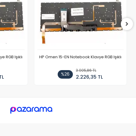
 RGB Işıklı
HP Omen 15-EN Notebook Klavye RGB Işıklı
3.005,86 TL
%26
TL
2.226,35 TL