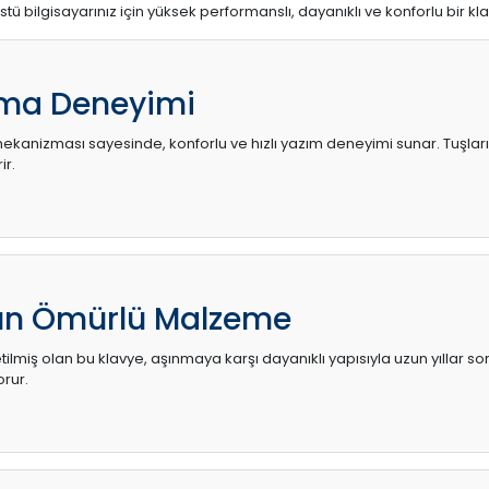
stü bilgisayarınız için yüksek performanslı, dayanıklı ve konforlu bir kl
ma Deneyimi
kanizması sayesinde, konforlu ve hızlı yazım deneyimi sunar. Tuşların d
ir.
zun Ömürlü Malzeme
ilmiş olan bu klavye, aşınmaya karşı dayanıklı yapısıyla uzun yıllar so
orur.