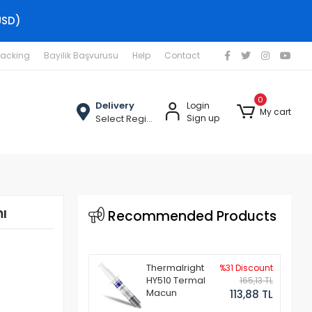
USD)
racking
Bayilik Başvurusu
Help
Contact
0
Delivery
Login
My cart
Select Region
Sign up
ı
Recommended Products
Thermalright
%31 Discount
HY510 Termal
165,13 TL
Macun
113,88 TL