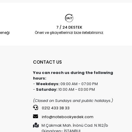
7 / 24 DESTEK
eneği
Öneri ve şikayetlerinizi bize iletebilirsiniz.
CONTACT US
You can reach us during the following
hours:
-
Weekdays:
09:00 AM - 07:00 PM
-
Saturday:
10:00 AM - 03:00 PM
(Closed on Sundays and public holidays.)
0212 433 38 33
info@notebookyedek.com
M.Çakmak Mah. İnönü Cad. N.162/b
Güngören- İSTANBUL