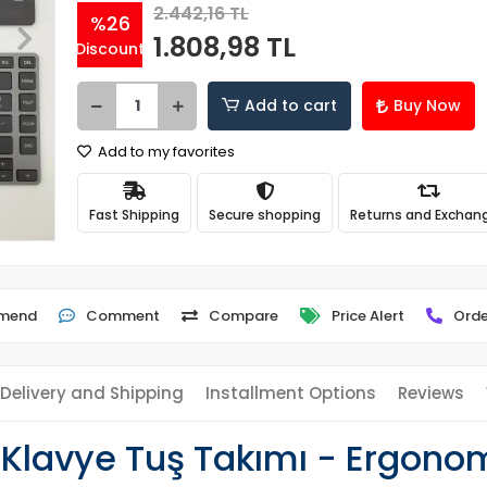
2.442,16 TL
%26
1.808,98 TL
Discount
Add to cart
Buy Now
Add to my favorites
Fast Shipping
Secure shopping
Returns and Exchan
mend
Comment
Compare
Price Alert
Orde
Delivery and Shipping
Installment Options
Reviews
Klavye Tuş Takımı - Ergonom