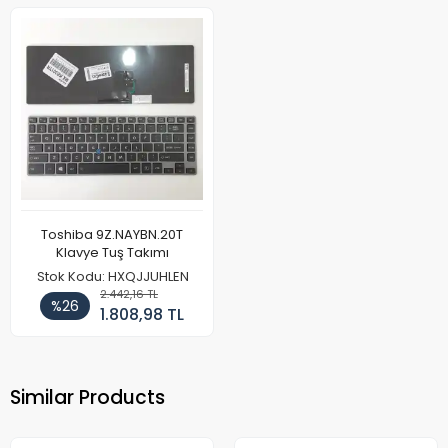
Toshiba 9Z.NAYBN.20T
Klavye Tuş Takımı
Stok Kodu: HXQJJUHLEN
2.442,16 TL
%26
1.808,98 TL
Similar Products