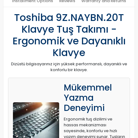
Installment Options
Reviews
Warranty and Returns
Toshiba 9Z.NAYBN.20T
Klavye Tuş Takımı -
Ergonomik ve Dayanıklı
Klavye
Dizüstü bilgisayarınız için yüksek performanslı, dayanıklı ve
konforlu bir klavye.
Mükemmel
Yazma
Deneyimi
Ergonomik tuş dizilimi ve
hassas mekanizması
sayesinde, konforlu ve hızlı
yazım deneyimi sunar. Tuşların