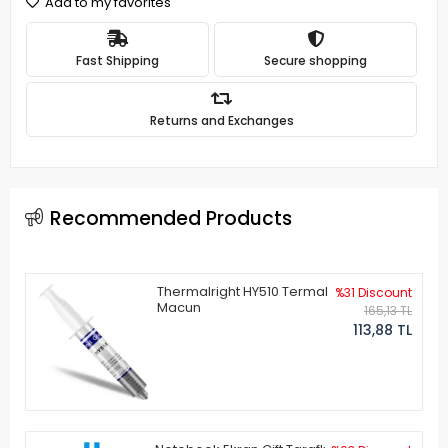
Add to my favorites
Fast Shipping
Secure shopping
Returns and Exchanges
Recommended Products
Thermalright HY510 Termal
%31 Discount
Macun
165,13 TL
113,88 TL