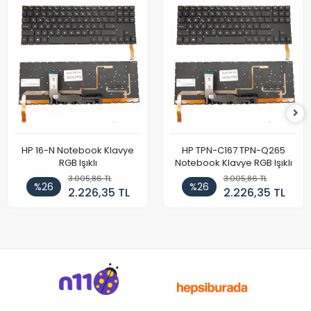
HP 16-N Notebook Klavye
HP TPN-C167 TPN-Q265
RGB Işıklı
Notebook Klavye RGB Işıklı
3.005,86 TL
3.005,86 TL
%26
%26
2.226,35 TL
2.226,35 TL