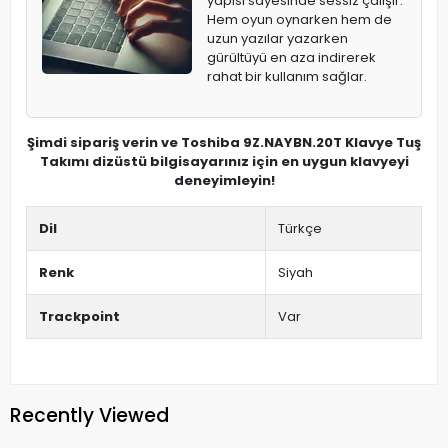
yapısı sayesinde sessiz çalışır.
Hem oyun oynarken hem de
uzun yazılar yazarken
gürültüyü en aza indirerek
rahat bir kullanım sağlar.
Şimdi sipariş verin ve Toshiba 9Z.NAYBN.20T Klavye Tuş
Takımı dizüstü bilgisayarınız için en uygun klavyeyi
deneyimleyin!
Dil
Türkçe
Renk
Siyah
Trackpoint
Var
Recently Viewed