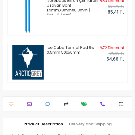
Notebook Ekran Çift Taraflı
%63 Discount
Uzayan Bant
227,76 TL
171mmX8mmX0.3mm (1
85,41 TL
Set - 2 Adet)
Ice Cube Termal Pad 6w
%72 Discount
0.5mm 50x50mm
198,38 TL
54,66 TL
Product Description
Delivery and Shipping