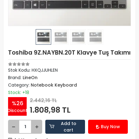
Toshiba 9Z.NAYBN.20T Klavye Tuş Takımı
Stok Kodu: HXQJJUHLEN
Brand:
LineOn
Category:
Notebook Keyboard
Stock: +18
2.442,16 TL
%26
1.808,98 TL
Discount
Add to
Buy Now
cart