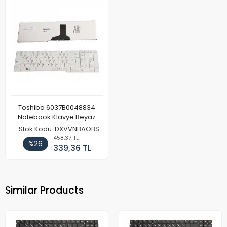
Toshiba 6037B0048834
Notebook Klavye Beyaz
Stok Kodu: DXVVNBAOBS
458,37 TL
%26
339,36 TL
Similar Products