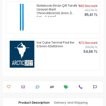
Notebook Ekran Çift Taraflı
%63 Discount
Uzayan Bant
227,76 TL
171mmX8mmX0.3mm (1
85,41 TL
Set - 2 Adet)
Ice Cube Termal Pad 6w
%72 Discount
0.5mm 50x50mm
198,38 TL
54,66 TL
Product Description
Delivery and Shipping