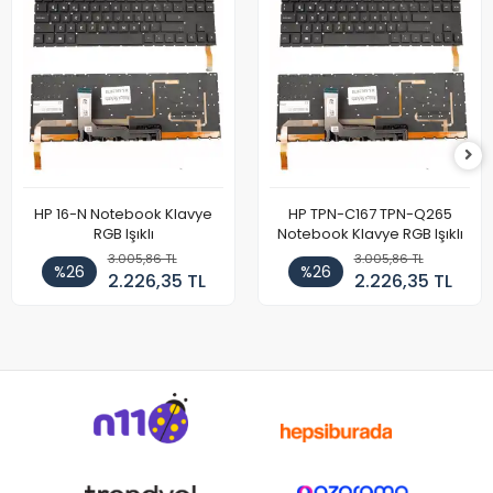
HP 16-N Notebook Klavye
HP TPN-C167 TPN-Q265
RGB Işıklı
Notebook Klavye RGB Işıklı
3.005,86 TL
3.005,86 TL
%26
%26
2.226,35 TL
2.226,35 TL