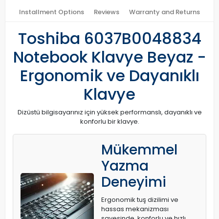
Installment Options
Reviews
Warranty and Returns
Toshiba 6037B0048834
Notebook Klavye Beyaz -
Ergonomik ve Dayanıklı
Klavye
Dizüstü bilgisayarınız için yüksek performanslı, dayanıklı ve
konforlu bir klavye.
Mükemmel
Yazma
Deneyimi
Ergonomik tuş dizilimi ve
hassas mekanizması
sayesinde, konforlu ve hızlı