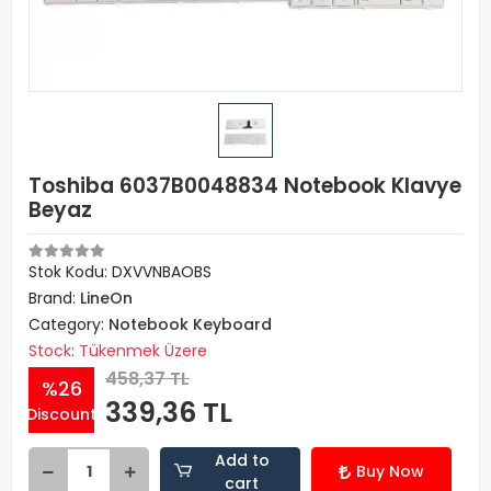
Toshiba 6037B0048834 Notebook Klavye
Beyaz
Stok Kodu: DXVVNBAOBS
Brand:
LineOn
Category:
Notebook Keyboard
Stock: Tükenmek Üzere
458,37 TL
%26
339,36 TL
Discount
Add to
Buy Now
cart