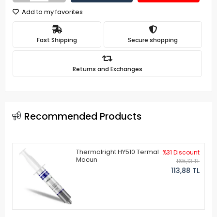
Add to my favorites
Fast Shipping
Secure shopping
Returns and Exchanges
Recommended Products
Thermalright HY510 Termal
%31 Discount
Macun
165,13 TL
113,88 TL