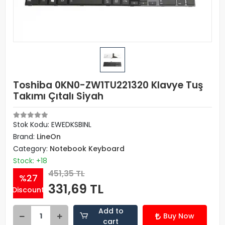
Toshiba 0KN0-ZW1TU221320 Klavye Tuş
Takımı Çıtalı Siyah
Stok Kodu: EWEDKSBINL
Brand:
LineOn
Category:
Notebook Keyboard
Stock: +18
451,35 TL
%27
331,69 TL
Discount
Add to
Buy Now
cart