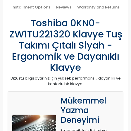
Installment Options
Reviews
Warranty and Returns
Toshiba 0KN0-
ZW1TU221320 Klavye Tuş
Takımı Çıtalı Siyah -
Ergonomik ve Dayanıklı
Klavye
Dizüstü bilgisayarınız için yüksek performanslı, dayanıklı ve
konforlu bir klavye.
Mükemmel
Yazma
Deneyimi
Ergonomik tuş dizilimi ve