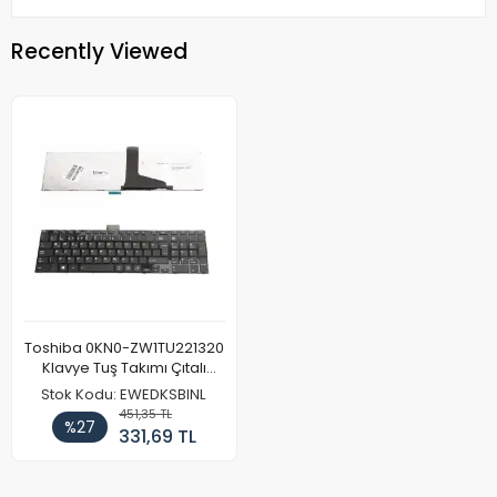
Recently Viewed
Toshiba 0KN0-ZW1TU221320
Klavye Tuş Takımı Çıtalı
Siyah
Stok Kodu: EWEDKSBINL
451,35 TL
%27
331,69 TL