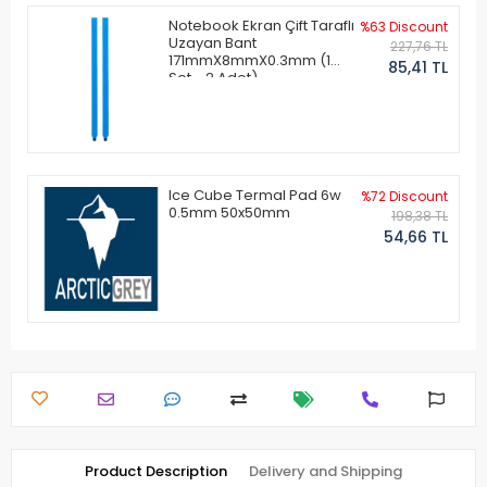
Notebook Ekran Çift Taraflı
%63 Discount
Uzayan Bant
227,76 TL
171mmX8mmX0.3mm (1
85,41 TL
Set - 2 Adet)
Ice Cube Termal Pad 6w
%72 Discount
0.5mm 50x50mm
198,38 TL
54,66 TL
Product Description
Delivery and Shipping