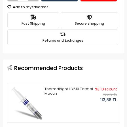
Add to my favorites
Fast Shipping
Secure shopping
Returns and Exchanges
Recommended Products
Thermalright HY510 Termal
%31 Discount
Macun
165,13 TL
113,88 TL