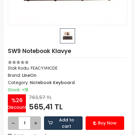
SW9 Notebook Klavye
Stok Kodu: FEACYVHCDE
Brand:
LineOn
Category:
Notebook Keyboard
Stock: +18
763,57 TL
%26
565,41 TL
Discount
Add to
Buy Now
cart