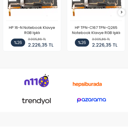
HP 16-N Notebook Klavye
HP TPN-C167 TPN-Q265
RGB Işıklı
Notebook Klavye RGB Işıklı
3.005,86 TL
3.005,86 TL
%26
%26
2.226,35 TL
2.226,35 TL