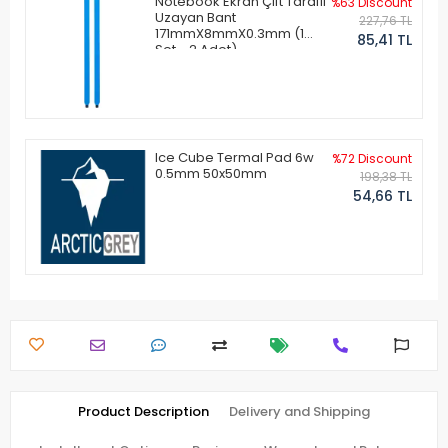
Notebook Ekran Çift Taraflı
%63 Discount
Uzayan Bant
227,76 TL
171mmX8mmX0.3mm (1
85,41 TL
Set - 2 Adet)
Ice Cube Termal Pad 6w
%72 Discount
0.5mm 50x50mm
198,38 TL
54,66 TL
Product Description
Delivery and Shipping