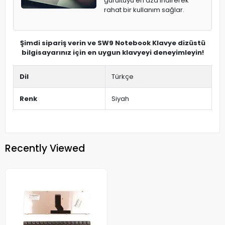
gürültüyü en aza indirerek
rahat bir kullanım sağlar.
Şimdi sipariş verin ve SW9 Notebook Klavye dizüstü
bilgisayarınız için en uygun klavyeyi deneyimleyin!
Dil
Türkçe
Renk
Siyah
Recently Viewed