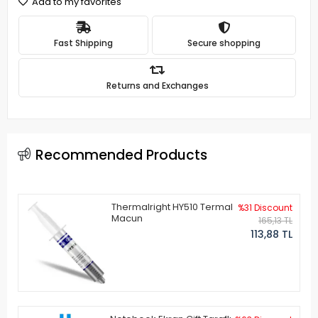
Add to my favorites
Fast Shipping
Secure shopping
Returns and Exchanges
Recommended Products
Thermalright HY510 Termal
%31 Discount
Macun
165,13 TL
113,88 TL