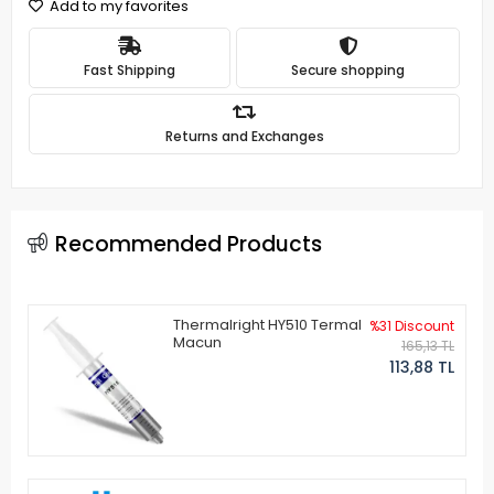
Add to my favorites
Fast Shipping
Secure shopping
Returns and Exchanges
Recommended Products
Thermalright HY510 Termal
%31 Discount
Macun
165,13 TL
113,88 TL