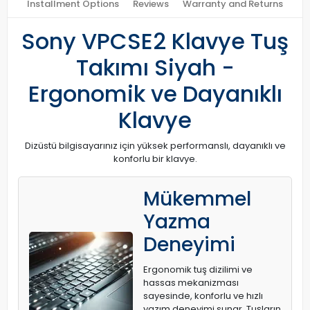
Installment Options
Reviews
Warranty and Returns
Sony VPCSE2 Klavye Tuş
Takımı Siyah -
Ergonomik ve Dayanıklı
Klavye
Dizüstü bilgisayarınız için yüksek performanslı, dayanıklı ve
konforlu bir klavye.
Mükemmel
Yazma
Deneyimi
Ergonomik tuş dizilimi ve
hassas mekanizması
sayesinde, konforlu ve hızlı
yazım deneyimi sunar. Tuşların