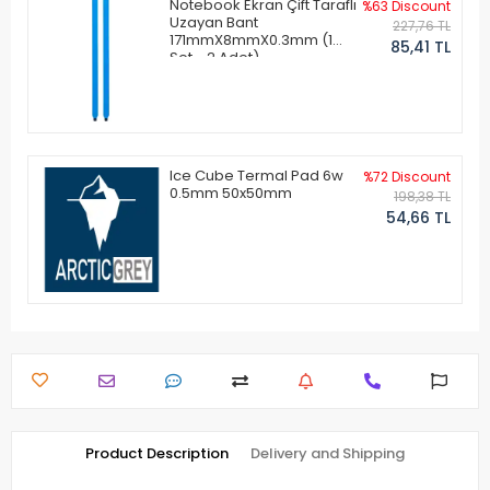
Notebook Ekran Çift Taraflı
%63 Discount
Uzayan Bant
227,76 TL
171mmX8mmX0.3mm (1
85,41 TL
Set - 2 Adet)
Ice Cube Termal Pad 6w
%72 Discount
0.5mm 50x50mm
198,38 TL
54,66 TL
Product Description
Delivery and Shipping