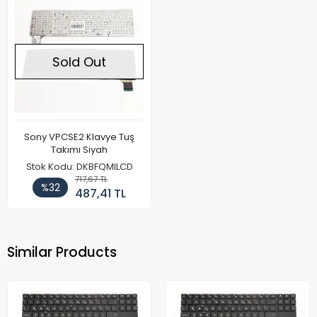
Sold Out
Sony VPCSE2 Klavye Tuş
Takımı Siyah
Stok Kodu: DKBFQMILCD
717,67 TL
%32
487,41 TL
Similar Products