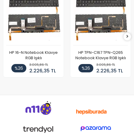
HP 16-N Notebook Klavye
HP TPN-C167 TPN-Q265
RGB Işıklı
Notebook Klavye RGB Işıklı
3.005,86 TL
3.005,86 TL
%26
%26
2.226,35 TL
2.226,35 TL