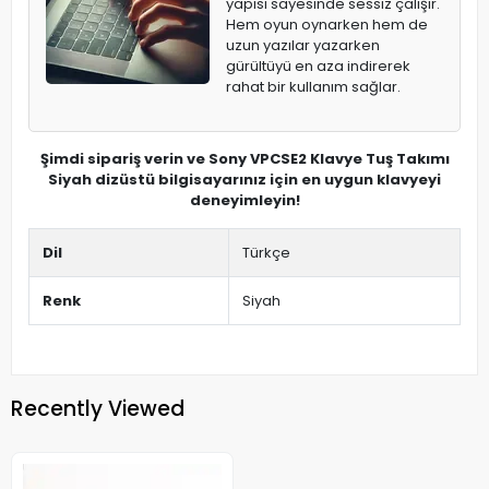
yapısı sayesinde sessiz çalışır.
Hem oyun oynarken hem de
uzun yazılar yazarken
gürültüyü en aza indirerek
rahat bir kullanım sağlar.
Şimdi sipariş verin ve Sony VPCSE2 Klavye Tuş Takımı
Siyah dizüstü bilgisayarınız için en uygun klavyeyi
deneyimleyin!
Dil
Türkçe
Renk
Siyah
Recently Viewed