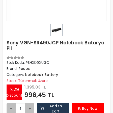
Sony VGN-SR490JCP Notebook Batarya
Pil
Stok Kodu: PSHXKGXUGC
Brand:
Redox
Category:
Notebook Battery
Stock: Tükenmek Üzere
1.395,03 TL
%29
996,45 TL
Discount
Add to
Buy Now
cart