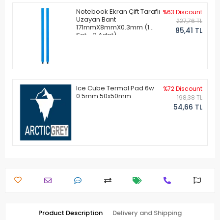
Notebook Ekran Çift Taraflı
%63 Discount
Uzayan Bant
227,76 TL
171mmX8mmX0.3mm (1
85,41 TL
Set - 2 Adet)
Ice Cube Termal Pad 6w
%72 Discount
0.5mm 50x50mm
198,38 TL
54,66 TL
Product Description
Delivery and Shipping