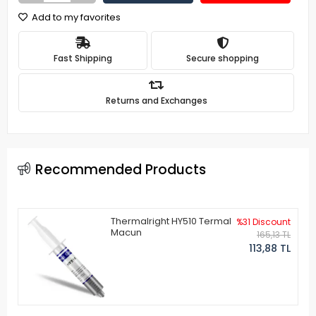
Add to my favorites
Fast Shipping
Secure shopping
Returns and Exchanges
Recommended Products
Thermalright HY510 Termal
%31 Discount
Macun
165,13 TL
113,88 TL