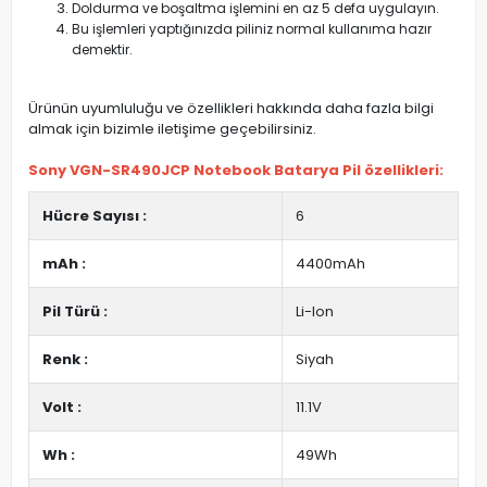
Doldurma ve boşaltma işlemini en az 5 defa uygulayın.
Bu işlemleri yaptığınızda piliniz normal kullanıma hazır
demektir.
Ürünün uyumluluğu ve özellikleri hakkında daha fazla bilgi
almak için bizimle iletişime geçebilirsiniz.
Sony VGN-SR490JCP Notebook Batarya Pil özellikleri:
Hücre Sayısı :
6
mAh :
4400mAh
Pil Türü :
Li-Ion
Renk :
Siyah
Volt :
11.1V
Wh :
49Wh