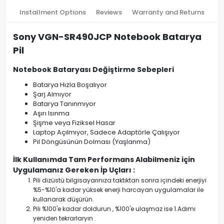
Installment Options
Reviews
Warranty and Returns
Sony VGN-SR490JCP Notebook Batarya
Pil
Notebook Bataryası Değiştirme Sebepleri
Batarya Hızla Boşalıyor
Şarj Almıyor
Batarya Tanınmıyor
Aşırı Isınma
Şişme veya Fiziksel Hasar
Laptop Açılmıyor, Sadece Adaptörle Çalışıyor
Pil Döngüsünün Dolması (Yaşlanma)
İlk Kullanımda Tam Performans Alabilmeniz için
Uygulamanız Gereken İp Uçları :
Pili dizüstü bilgisayarınıza taktıktan sonra içindeki enerjiyi
%5-%10'a kadar yüksek enerji harcayan uygulamalar ile
kullanarak düşürün.
Pili %100'e kadar doldurun , %100'e ulaşmaz ise 1.Adımı
yeniden tekrarlaryın .