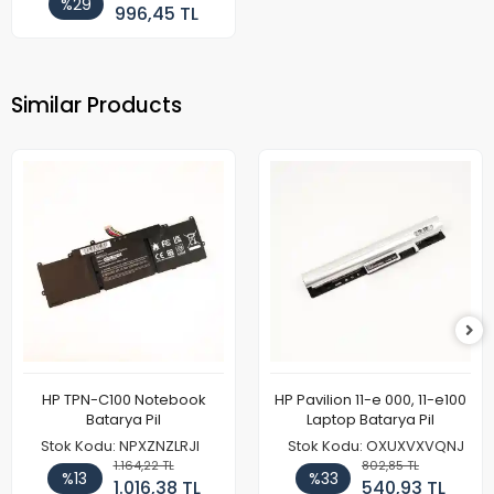
%29
996,45 TL
Similar Products
HP TPN-C100 Notebook
HP Pavilion 11-e 000, 11-e100
Batarya Pil
Laptop Batarya Pil
Stok Kodu: NPXZNZLRJI
Stok Kodu: OXUXVXVQNJ
1.164,22 TL
802,85 TL
%13
%33
1.016,38 TL
540,93 TL