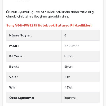
Ürünün uyumluluğu ve özellikleri hakkında daha fazla bilgi
almak için bizimle iletişime geçebilirsiniz.
Sony VGN-FW82JS Notebook Batarya Pil özellikleri:
Hücre Sayısı :
6
mAh :
4400mAh
Pil Türü :
Li-Ion
Renk :
Siyah
Volt :
11.1V
Wh :
49Wh
Özel Açıklama
İndirimli