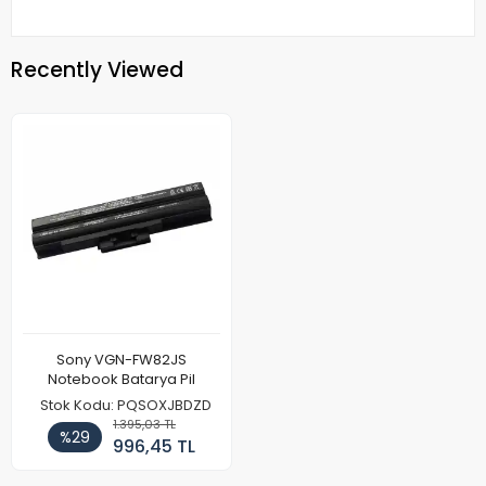
Recently Viewed
Sony VGN-FW82JS
Notebook Batarya Pil
Stok Kodu: PQSOXJBDZD
1.395,03 TL
%29
996,45 TL