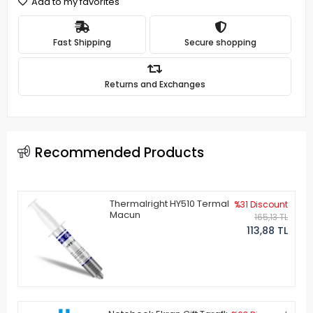
Add to my favorites
Fast Shipping
Secure shopping
Returns and Exchanges
Recommended Products
Thermalright HY510 Termal
%31 Discount
Macun
165,13 TL
113,88 TL