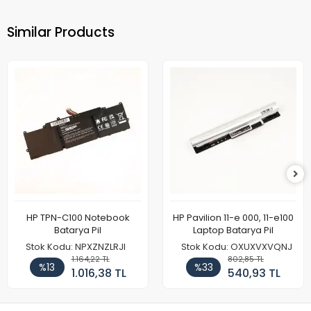
Similar Products
HP TPN-C100 Notebook
HP Pavilion 11-e 000, 11-e100
Batarya Pil
Laptop Batarya Pil
Stok Kodu: NPXZNZLRJI
Stok Kodu: OXUXVXVQNJ
1.164,22 TL
802,85 TL
%13
%33
1.016,38 TL
540,93 TL