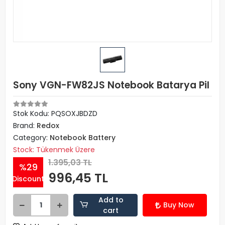
Sony VGN-FW82JS Notebook Batarya Pil
Stok Kodu: PQSOXJBDZD
Brand:
Redox
Category:
Notebook Battery
Stock: Tükenmek Üzere
1.395,03 TL
%29
996,45 TL
Discount
Add to
Buy Now
cart