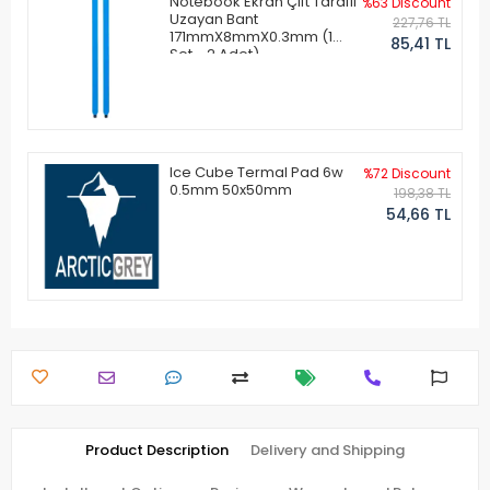
Notebook Ekran Çift Taraflı
%63 Discount
Uzayan Bant
227,76 TL
171mmX8mmX0.3mm (1
85,41 TL
Set - 2 Adet)
Ice Cube Termal Pad 6w
%72 Discount
0.5mm 50x50mm
198,38 TL
54,66 TL
Product Description
Delivery and Shipping