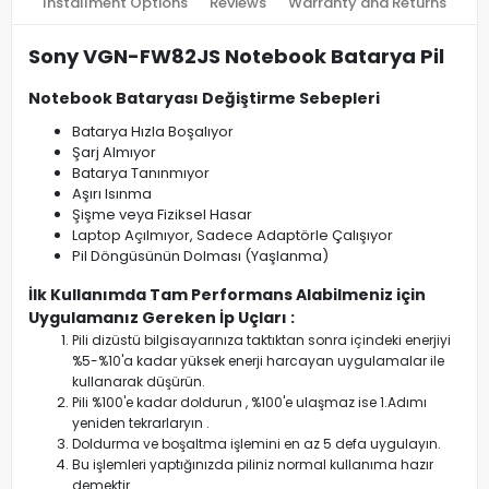
Installment Options
Reviews
Warranty and Returns
Sony VGN-FW82JS Notebook Batarya Pil
Notebook Bataryası Değiştirme Sebepleri
Batarya Hızla Boşalıyor
Şarj Almıyor
Batarya Tanınmıyor
Aşırı Isınma
Şişme veya Fiziksel Hasar
Laptop Açılmıyor, Sadece Adaptörle Çalışıyor
Pil Döngüsünün Dolması (Yaşlanma)
İlk Kullanımda Tam Performans Alabilmeniz için
Uygulamanız Gereken İp Uçları :
Pili dizüstü bilgisayarınıza taktıktan sonra içindeki enerjiyi
%5-%10'a kadar yüksek enerji harcayan uygulamalar ile
kullanarak düşürün.
Pili %100'e kadar doldurun , %100'e ulaşmaz ise 1.Adımı
yeniden tekrarlaryın .
Doldurma ve boşaltma işlemini en az 5 defa uygulayın.
Bu işlemleri yaptığınızda piliniz normal kullanıma hazır
demektir.