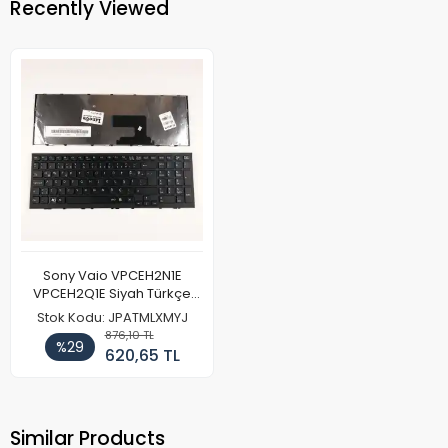
Recently Viewed
Sony Vaio VPCEH2N1E
VPCEH2Q1E Siyah Türkçe
Klavye
Stok Kodu: JPATMLXMYJ
876,10 TL
%29
620,65 TL
Similar Products