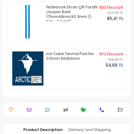
Notebook Ekran Çift Taraflı
%63 Discount
Uzayan Bant
227,76 TL
171mmX8mmX0.3mm (1
85,41 TL
Set - 2 Adet)
Ice Cube Termal Pad 6w
%72 Discount
0.5mm 50x50mm
198,38 TL
54,66 TL
Product Description
Delivery and Shipping