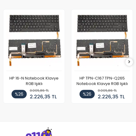
HP 16-N Notebook Klavye
HP TPN-C167 TPN-Q265
RGB Işıklı
Notebook Klavye RGB Işıklı
3.005,86 TL
3.005,86 TL
%26
%26
2.226,35 TL
2.226,35 TL