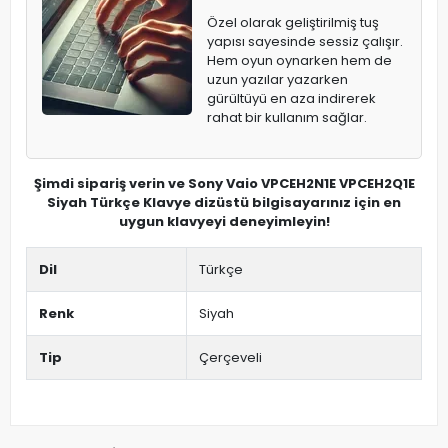
Özel olarak geliştirilmiş tuş
yapısı sayesinde sessiz çalışır.
Hem oyun oynarken hem de
uzun yazılar yazarken
gürültüyü en aza indirerek
rahat bir kullanım sağlar.
Şimdi sipariş verin ve Sony Vaio VPCEH2N1E VPCEH2Q1E
Siyah Türkçe Klavye dizüstü bilgisayarınız için en
uygun klavyeyi deneyimleyin!
Dil
Türkçe
Renk
Siyah
Tip
Çerçeveli