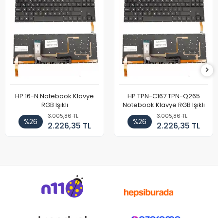
HP 16-N Notebook Klavye
HP TPN-C167 TPN-Q265
RGB Işıklı
Notebook Klavye RGB Işıklı
3.005,86 TL
3.005,86 TL
%26
%26
2.226,35 TL
2.226,35 TL