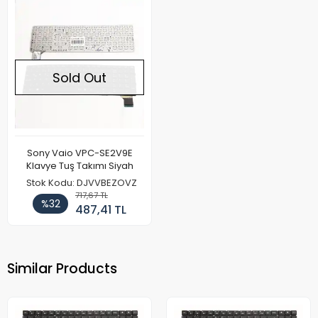
Sold Out
Sony Vaio VPC-SE2V9E
Klavye Tuş Takımı Siyah
Stok Kodu: DJVVBEZOVZ
717,67 TL
%32
487,41 TL
Similar Products