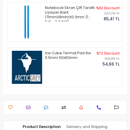
Notebook Ekran Çift Taraflı
%63 Discount
Uzayan Bant
227,76 TL
171mmX8mmX0.3mm (1
85,41 TL
Set - 2 Adet)
Ice Cube Termal Pad 6w
%72 Discount
0.5mm 50x50mm
198,38 TL
54,66 TL
Product Description
Delivery and Shipping