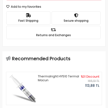
Add to my favorites
Fast Shipping
Secure shopping
Returns and Exchanges
Recommended Products
Thermalright HY510 Termal
%31 Discount
Macun
165,13 TL
113,88 TL