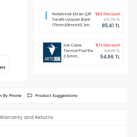
Notebook Ekran Çift
%63 Discount
Taraflı Uzayan Bant
227,76 TL
171mmX8mmX0.3mm
85,41 TL
(1 Set - 2 Adet)
Ice Cube
%72 Discount
Termal Pad 6w
198,38 TL
0.5mm
54,66 TL
50x50mm
ges
r By Phone
Product Suggestions
Warranty and Returns