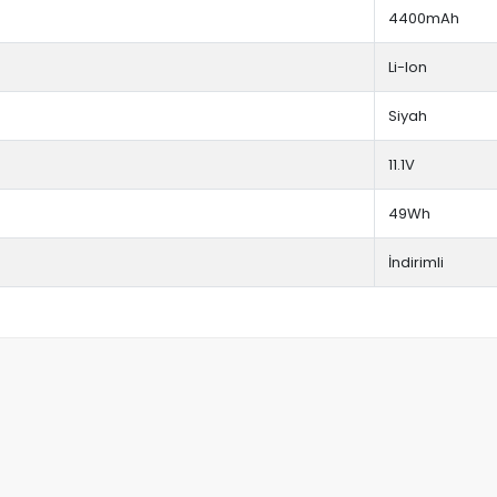
4400mAh
Li-Ion
Siyah
11.1V
49Wh
İndirimli