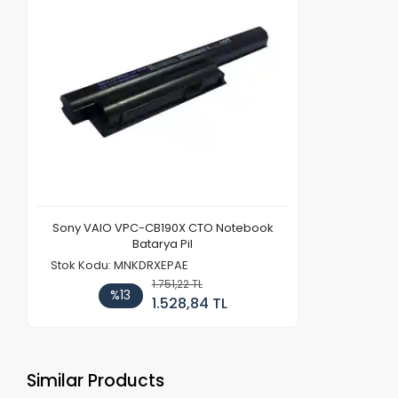
Sony VAIO VPC-CB190X CTO Notebook
Batarya Pil
Stok Kodu: MNKDRXEPAE
1.751,22 TL
%13
1.528,84 TL
Similar Products