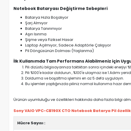
Notebook Bataryası Değiştirme Sebepleri
Batarya Hızla Boşalıyor
Şarj Almıyor
Batarya Tanınmıyor
Aşırı Isınma
Şişme veya Fiziksel Hasar
Laptop Açılmıyor, Sadece Adaptörle Çalışıyor
Pil Döngüsünün Dolması (Yaşlanma)
İlk Kullanımda Tam Performans Alabilmeniz için Uygu
Pili dizüstü bilgisayarınıza taktıktan sonra içindeki enerji
Pili %100'e kadar doldurun , %100'e ulaşmaz ise 1.Adımı yenide
Doldurma ve boşaltma işlemini en az 5 defa uygulayın.
Bu işlemleri yaptığınızda piliniz normal kullanıma hazır deme
Ürünün uyumluluğu ve özellikleri hakkında daha fazla bilgi almak
Sony VAIO VPC-CB190X CTO Notebook Batarya Pil özellikl
Hücre Sayısı :