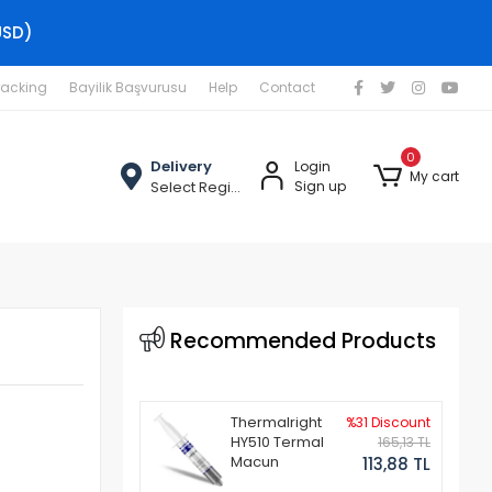
USD)
racking
Bayilik Başvurusu
Help
Contact
0
Delivery
Login
My cart
Select Region
Sign up
Recommended Products
Thermalright
%31 Discount
HY510 Termal
165,13 TL
Macun
113,88 TL