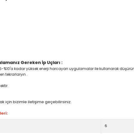
lamanız Gereken İp Uçları :
yi %5-%10'a kadar yüksek enerji harcayan uygulamalar ile kullanarak düşürü
n tekrarlaryın .
ktir.
 için bizimle iletişime geçebilirsiniz.
eri:
6