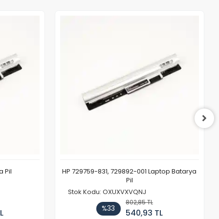
 Pil
HP 729759-831, 729892-001 Laptop Batarya
Pil
Stok Kodu: OXUXVXVQNJ
802,85 TL
%33
L
540,93 TL