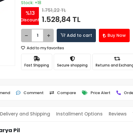
Stock: +18
1.751,22 TL
%13
1.528,84 TL
Discount
Add to cart
Buy Now
Add to my favorites
Fast Shipping
Secure shopping
Returns and Exchan
mend
Comment
Compare
Price Alert
Orde
Delivery and Shipping
Installment Options
Reviews
rya Pil