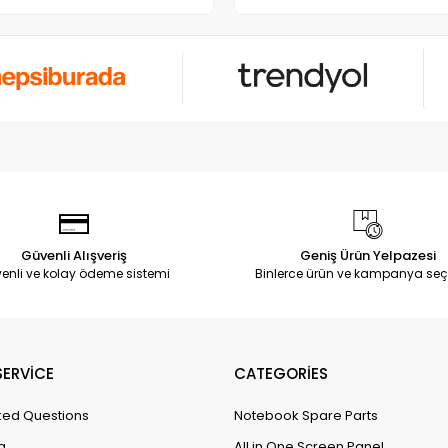
Güvenli Alışveriş
Geniş Ürün Yelpazesi
enli ve kolay ödeme sistemi
Binlerce ürün ve kampanya seç
ERVİCE
CATEGORİES
ked Questions
Notebook Spare Parts
g
All in One Screen Panel