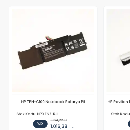
HP TPN-C100 Notebook Batarya Pil
HP Pavilion 
Stok Kodu: NPXZNZLRJI
Stok Kod
1.164,22 TL
%13
1.016,38 TL