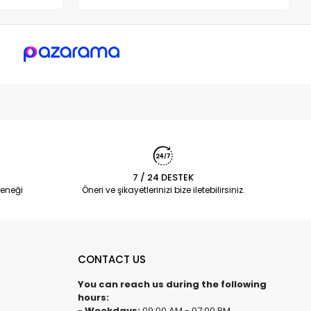
7 / 24 DESTEK
eneği
Öneri ve şikayetlerinizi bize iletebilirsiniz.
CONTACT US
You can reach us during the following
hours:
-
Weekdays:
09:00 AM - 07:00 PM