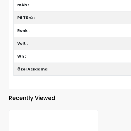
mAh :
Pil Türü :
Renk :
Volt :
Wh :
Özel Açıklama
Recently Viewed