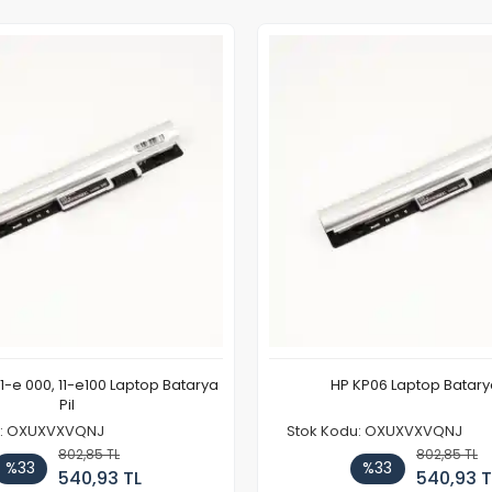
11-e 000, 11-e100 Laptop Batarya
HP KP06 Laptop Batarya
Pil
u: OXUXVXVQNJ
Stok Kodu: OXUXVXVQNJ
802,85 TL
802,85 TL
%33
%33
540,93 TL
540,93 T