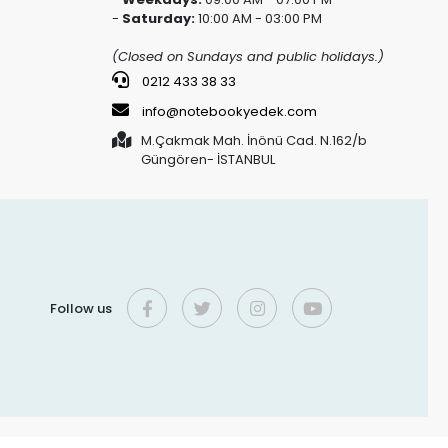
-
Saturday:
10:00 AM - 03:00 PM
(Closed on Sundays and public holidays.)
0212 433 38 33
info@notebookyedek.com
M.Çakmak Mah. İnönü Cad. N.162/b
Güngören- İSTANBUL
Follow us