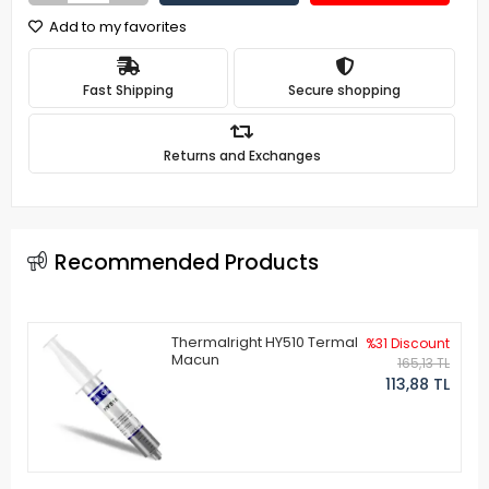
Add to my favorites
Fast Shipping
Secure shopping
Returns and Exchanges
Recommended Products
Thermalright HY510 Termal
%31 Discount
Macun
165,13 TL
113,88 TL