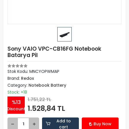
Sony VAIO VPC-CB16FG Notebook
Batarya Pil
Stok Kodu: MNCYOPWMAP
Brand:
Redox
Category:
Notebook Battery
Stock: +18
1.751,22 TL
%13
1.528,84 TL
Discount
Add to
Buy Now
cart