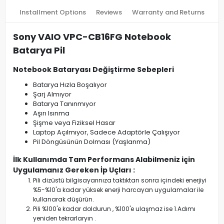
Installment Options
Reviews
Warranty and Returns
Sony VAIO VPC-CB16FG Notebook
Batarya Pil
Notebook Bataryası Değiştirme Sebepleri
Batarya Hızla Boşalıyor
Şarj Almıyor
Batarya Tanınmıyor
Aşırı Isınma
Şişme veya Fiziksel Hasar
Laptop Açılmıyor, Sadece Adaptörle Çalışıyor
Pil Döngüsünün Dolması (Yaşlanma)
İlk Kullanımda Tam Performans Alabilmeniz için
Uygulamanız Gereken İp Uçları :
Pili dizüstü bilgisayarınıza taktıktan sonra içindeki enerjiyi
%5-%10'a kadar yüksek enerji harcayan uygulamalar ile
kullanarak düşürün.
Pili %100'e kadar doldurun , %100'e ulaşmaz ise 1.Adımı
yeniden tekrarlaryın .