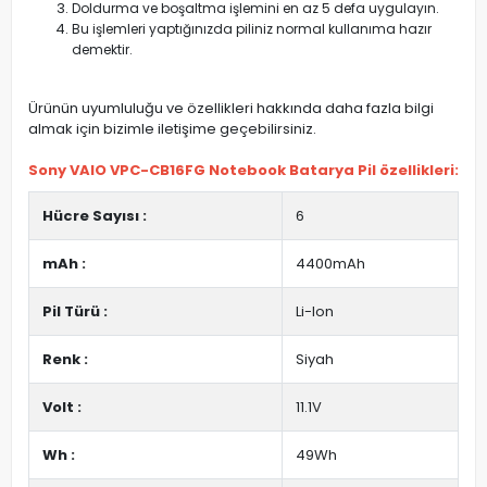
Doldurma ve boşaltma işlemini en az 5 defa uygulayın.
Bu işlemleri yaptığınızda piliniz normal kullanıma hazır
demektir.
Ürünün uyumluluğu ve özellikleri hakkında daha fazla bilgi
almak için bizimle iletişime geçebilirsiniz.
Sony VAIO VPC-CB16FG Notebook Batarya Pil özellikleri:
Hücre Sayısı :
6
mAh :
4400mAh
Pil Türü :
Li-Ion
Renk :
Siyah
Volt :
11.1V
Wh :
49Wh