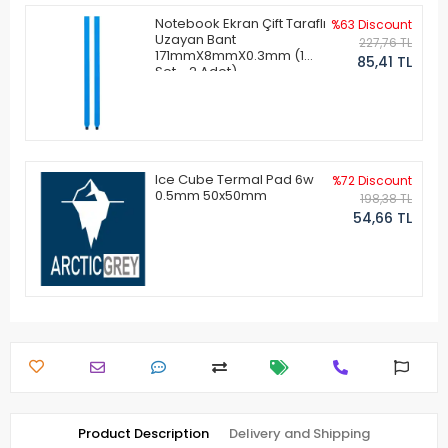
Notebook Ekran Çift Taraflı
%63 Discount
Uzayan Bant
227,76 TL
171mmX8mmX0.3mm (1
85,41 TL
Set - 2 Adet)
Ice Cube Termal Pad 6w
%72 Discount
0.5mm 50x50mm
198,38 TL
54,66 TL
Product Description
Delivery and Shipping