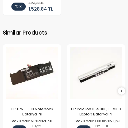
1.751,22 TL
%13
1.528,84 TL
Similar Products
HP TPN-C100 Notebook
HP Pavilion 11-e 000, 11-e100
Batarya Pil
Laptop Batarya Pil
Stok Kodu: NPXZNZLRJI
Stok Kodu: OXUXVXVQNJ
1.164,22 TL
802,85 TL