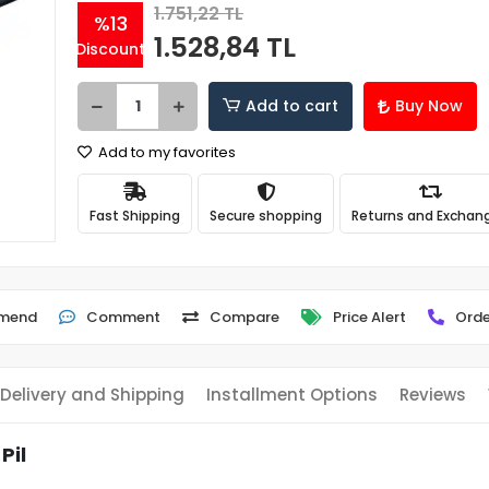
1.751,22 TL
%13
1.528,84 TL
Discount
Add to cart
Buy Now
Add to my favorites
Fast Shipping
Secure shopping
Returns and Exchan
mend
Comment
Compare
Price Alert
Orde
Delivery and Shipping
Installment Options
Reviews
Pil