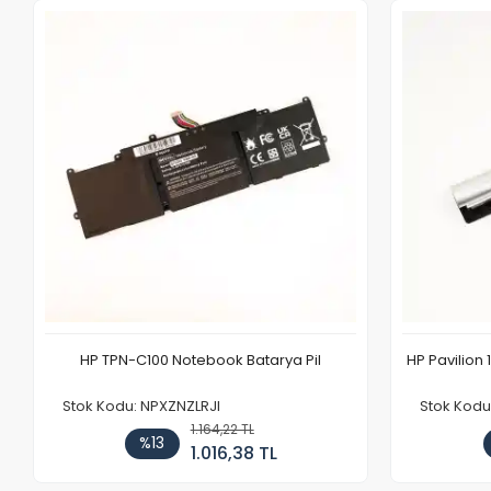
HP TPN-C100 Notebook Batarya Pil
HP Pavilion 
Stok Kodu: NPXZNZLRJI
Stok Kod
1.164,22 TL
%13
1.016,38 TL