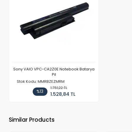
Sony VAIO VPC-CA2Z0E Notebook Batarya
Pil
Stok Kodu: MMRBZEZMRM
1.751,22 TL
%13
1.528,84 TL
Similar Products