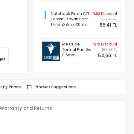
Notebook Ekran Çift
%63 Discount
Taraflı Uzayan Bant
227,76 TL
171mmX8mmX0.3mm
85,41 TL
(1 Set - 2 Adet)
Ice Cube
%72 Discount
Termal Pad 6w
198,38 TL
0.5mm
54,66 TL
ges
50x50mm
r By Phone
Product Suggestions
Warranty and Returns