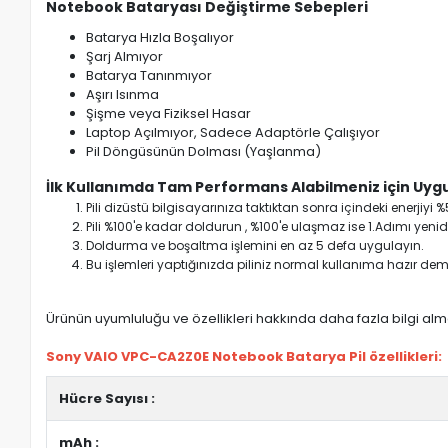
Notebook Bataryası Değiştirme Sebepleri
Batarya Hızla Boşalıyor
Şarj Almıyor
Batarya Tanınmıyor
Aşırı Isınma
Şişme veya Fiziksel Hasar
Laptop Açılmıyor, Sadece Adaptörle Çalışıyor
Pil Döngüsünün Dolması (Yaşlanma)
İlk Kullanımda Tam Performans Alabilmeniz için Uygu
Pili dizüstü bilgisayarınıza taktıktan sonra içindeki enerji
Pili %100'e kadar doldurun , %100'e ulaşmaz ise 1.Adımı yenide
Doldurma ve boşaltma işlemini en az 5 defa uygulayın.
Bu işlemleri yaptığınızda piliniz normal kullanıma hazır deme
Ürünün uyumluluğu ve özellikleri hakkında daha fazla bilgi almak
Sony VAIO VPC-CA2Z0E Notebook Batarya Pil özellikleri:
Hücre Sayısı :
mAh :