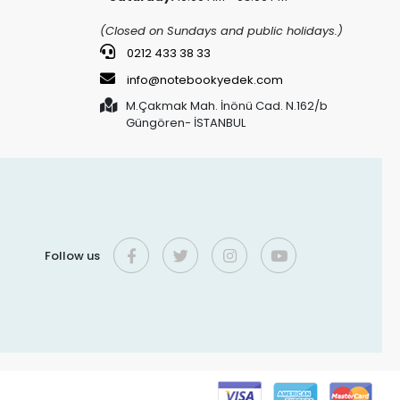
(Closed on Sundays and public holidays.)
0212 433 38 33
info@notebookyedek.com
M.Çakmak Mah. İnönü Cad. N.162/b
Güngören- İSTANBUL
Follow us