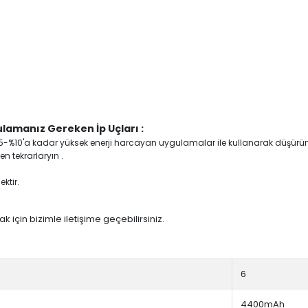
lamanız Gereken İp Uçları :
yi %5-%10'a kadar yüksek enerji harcayan uygulamalar ile kullanarak düşürü
n tekrarlaryın .
ktir.
 için bizimle iletişime geçebilirsiniz.
6
4400mAh