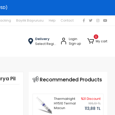
USD)
racking
Bayilik Başvurusu
Help
Contact
0
Delivery
Login
My cart
Select Region
Sign up
ya Pil
Recommended Products
Thermalright
%31 Discount
HY510 Termal
165,13 TL
Macun
113,88 TL