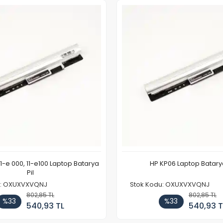
11-e 000, 11-e100 Laptop Batarya
HP KP06 Laptop Batarya
Pil
u: OXUXVXVQNJ
Stok Kodu: OXUXVXVQNJ
802,85 TL
802,85 TL
%33
%33
540,93 TL
540,93 T