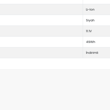
Li-Ion
Siyah
11.1V
49Wh
İndirimli