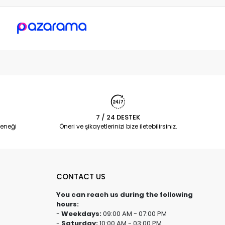
7 / 24 DESTEK
eneği
Öneri ve şikayetlerinizi bize iletebilirsiniz.
CONTACT US
You can reach us during the following
hours:
-
Weekdays:
09:00 AM - 07:00 PM
-
Saturday:
10:00 AM - 03:00 PM