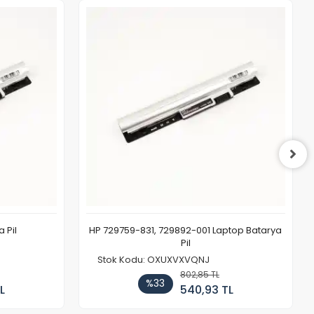
 Pil
HP 729759-831, 729892-001 Laptop Batarya
Pil
Stok Kodu: OXUXVXVQNJ
802,85 TL
%33
L
540,93 TL