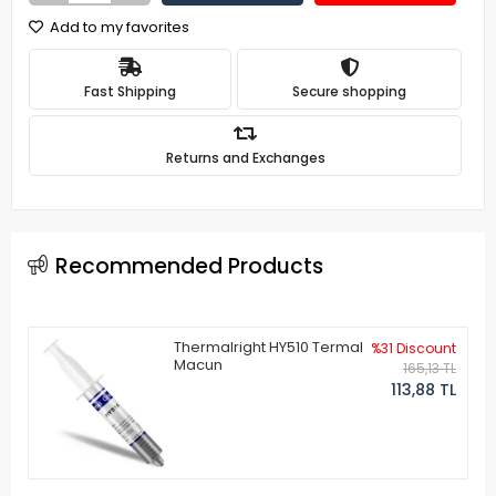
Add to my favorites
Fast Shipping
Secure shopping
Returns and Exchanges
Recommended Products
Thermalright HY510 Termal
%31 Discount
Macun
165,13 TL
113,88 TL