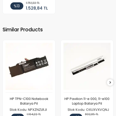
1.751,22 TL
%13
1.528,84 TL
Similar Products
HP TPN-C100 Notebook
HP Pavilion 11-e 000, 11-e100
Batarya Pil
Laptop Batarya Pil
Stok Kodu: NPXZNZLRJI
Stok Kodu: OXUXVXVQNJ
1.164,22 TL
802,85 TL