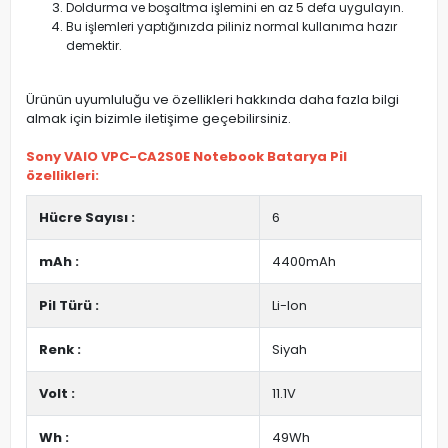
Doldurma ve boşaltma işlemini en az 5 defa uygulayın.
Bu işlemleri yaptığınızda piliniz normal kullanıma hazır
demektir.
Ürünün uyumluluğu ve özellikleri hakkında daha fazla bilgi
almak için bizimle iletişime geçebilirsiniz.
Sony VAIO VPC-CA2S0E Notebook Batarya Pil
özellikleri:
Hücre Sayısı :
6
mAh :
4400mAh
Pil Türü :
Li-Ion
Renk :
Siyah
Volt :
11.1V
Wh :
49Wh