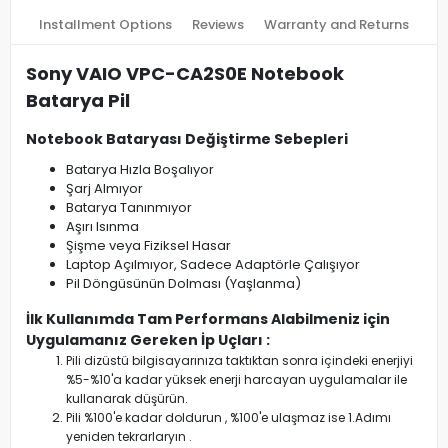
Installment Options
Reviews
Warranty and Returns
Sony VAIO VPC-CA2S0E Notebook
Batarya Pil
Notebook Bataryası Değiştirme Sebepleri
Batarya Hızla Boşalıyor
Şarj Almıyor
Batarya Tanınmıyor
Aşırı Isınma
Şişme veya Fiziksel Hasar
Laptop Açılmıyor, Sadece Adaptörle Çalışıyor
Pil Döngüsünün Dolması (Yaşlanma)
İlk Kullanımda Tam Performans Alabilmeniz için
Uygulamanız Gereken İp Uçları :
Pili dizüstü bilgisayarınıza taktıktan sonra içindeki enerjiyi
%5-%10'a kadar yüksek enerji harcayan uygulamalar ile
kullanarak düşürün.
Pili %100'e kadar doldurun , %100'e ulaşmaz ise 1.Adımı
yeniden tekrarlaryın .