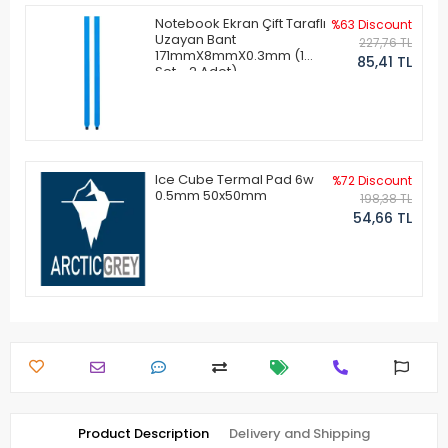
Notebook Ekran Çift Taraflı
%63 Discount
Uzayan Bant
227,76 TL
171mmX8mmX0.3mm (1
85,41 TL
Set - 2 Adet)
Ice Cube Termal Pad 6w
%72 Discount
0.5mm 50x50mm
198,38 TL
54,66 TL
Product Description
Delivery and Shipping